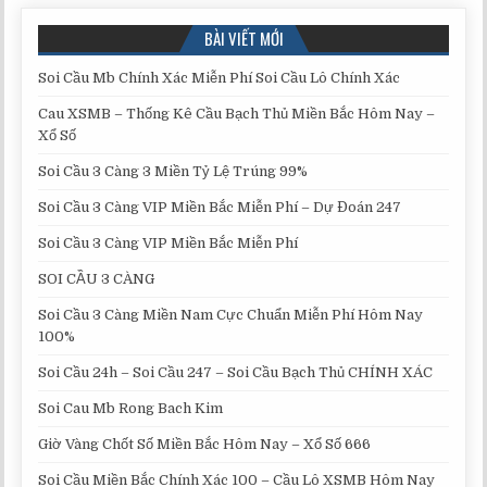
BÀI VIẾT MỚI
Soi Cầu Mb Chính Xác Miễn Phí Soi Cầu Lô Chính Xác
Cau XSMB – Thống Kê Cầu Bạch Thủ Miền Bắc Hôm Nay –
Xổ Số
Soi Cầu 3 Càng 3 Miền Tỷ Lệ Trúng 99%
Soi Cầu 3 Càng VIP Miền Bắc Miễn Phí – Dự Đoán 247
Soi Cầu 3 Càng VIP Miền Bắc Miễn Phí
SOI CẦU 3 CÀNG
Soi Cầu 3 Càng Miền Nam Cực Chuẩn Miễn Phí Hôm Nay
100%
Soi Cầu 24h – Soi Cầu 247 – Soi Cầu Bạch Thủ CHÍNH XÁC
Soi Cau Mb Rong Bach Kim
Giờ Vàng Chốt Số Miền Bắc Hôm Nay – Xổ Số 666
Soi Cầu Miền Bắc Chính Xác 100 – Cầu Lô XSMB Hôm Nay