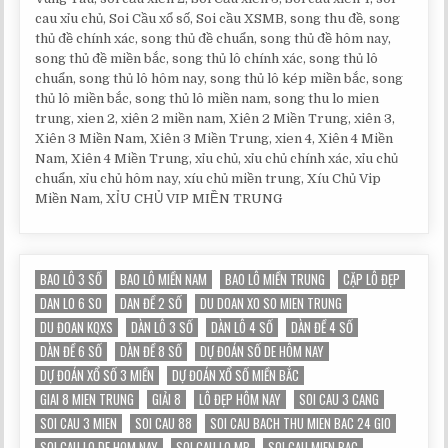
cau xỉu chủ, Soi Cầu xổ số, Soi cầu XSMB, song thu đề, song
thủ đề chính xác, song thủ đề chuẩn, song thủ đề hôm nay,
song thủ đề miền bắc, song thủ lô chính xác, song thủ lô
chuẩn, song thủ lô hôm nay, song thủ lô kép miền bắc, song
thủ lô miền bắc, song thủ lô miền nam, song thu lo mien
trung, xien 2, xiên 2 miền nam, Xiên 2 Miền Trung, xiên 3,
Xiên 3 Miền Nam, Xiên 3 Miền Trung, xien 4, Xiên 4 Miền
Nam, Xiên 4 Miền Trung, xỉu chủ, xỉu chủ chính xác, xỉu chủ
chuẩn, xỉu chủ hôm nay, xíu chủ miền trung, Xíu Chủ Vip
Miền Nam, XỈU CHỦ VIP MIỀN TRUNG
BAO LÔ 3 SỐ
BAO LÔ MIỀN NAM
BAO LÔ MIỀN TRUNG
CẶP LÔ ĐẸP
DAN LO 6 SO
DAN ĐỀ 2 SỐ
DU DOAN XO SO MIEN TRUNG
DU ĐOAN KQXS
DÀN LÔ 3 SỐ
DÀN LÔ 4 SỐ
DÀN ĐỀ 4 SỐ
DÀN ĐỀ 6 SỐ
DÀN ĐỀ 8 SỐ
DỰ ĐOÁN SỐ DE HÔM NAY
DỰ ĐOÁN XỔ SỐ 3 MIỀN
DỰ ĐOÁN XỔ SỐ MIỀN BẮC
GIAI 8 MIEN TRUNG
GIẢI 8
LÔ ĐẸP HÔM NAY
SOI CAU 3 CANG
SOI CAU 3 MIEN
SOI CAU 88
SOI CAU BACH THU MIEN BAC 24 GIO
SOI CAU LO DE HOM NAY
SOI CAU LO MB
SOI CAU MIEN BAC