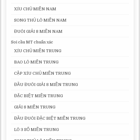
XÍU CHỦ MIỀN NAM
SONG THỦ LÔ MIỀN NAM
ĐUÔI GIẢI 8 MIỀN NAM
Soi cầu MT chuẩn xác
XÍU CHỦ MIỀN TRUNG
BAO LÔ MIỀN TRUNG
CẶP XÍU CHỦ MIỀN TRUNG
ĐẦU ĐUÔI GIẢI 8 MIỀN TRUNG
ĐẶC BIỆT MIỀN TRUNG
GIẢI 8 MIỀN TRUNG
ĐẦU ĐUÔI ĐẶC BIỆT MIỀN TRUNG
LÔ 3 SỐ MIỀN TRUNG