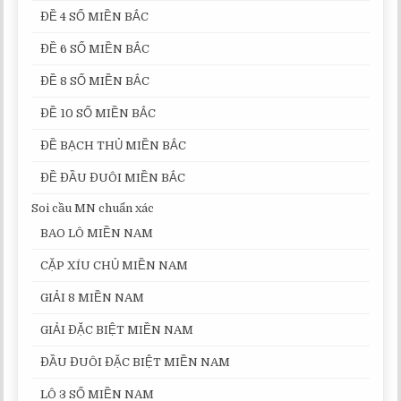
ĐỀ 4 SỐ MIỀN BẮC
ĐỀ 6 SỐ MIỀN BẮC
ĐỀ 8 SỐ MIỀN BẮC
ĐỀ 10 SỐ MIỀN BẮC
ĐỀ BẠCH THỦ MIỀN BẮC
ĐỀ ĐẦU ĐUÔI MIỀN BẮC
Soi cầu MN chuẩn xác
BAO LÔ MIỀN NAM
CẶP XÍU CHỦ MIỀN NAM
GIẢI 8 MIỀN NAM
GIẢI ĐẶC BIỆT MIỀN NAM
ĐẦU ĐUÔI ĐẶC BIỆT MIỀN NAM
LÔ 3 SỐ MIỀN NAM