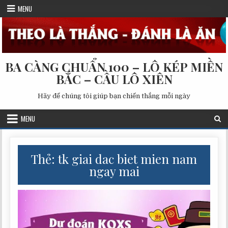
Skip
MENU
to
content
BA CÀNG CHUẨN 100 – LÔ KÉP MIỀN
BẮC – CẦU LÔ XIÊN
Hãy để chúng tôi giúp bạn chiến thắng mỗi ngày
MENU
Thẻ:
tk giai dac biet mien nam
ngay mai