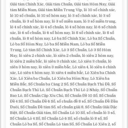
Giải tám Chính Xác, Giải tám Chuẩn, Giải tám Hôm Nay, Giải
tám Miền Nam, Giải tám Miền Trung Vip, lô 10 số chính xác,
lô 10 số chuẩn, lô 10 số hôm nay, lô 3 số chính xác, lô 3 số
chuẩn, lô 3 số hôm nay, lô 3 số miền nam, lô 3 số miền trung,
lô 4 số chính xác, lô 4 số chuẩn, lô 4 số hôm nay, lô 6 số chính
xác, lô 6 số chuẩn, lô 6 số hôm nay, lô 8 số chính xác, lô 8 số
chuẩn, lô 8 số hôm nay, Lô ba Số Chính Xác, Lô ba Số Chuẩn,
Lô ba Số Hôm Nay, Lô ba Số Miền Nam, Lô ba Số Miền
Trung, Lô tám Số Chính Xác, Lô 3 Số Chuẩn, Lô 3 Số Hôm
Nay, lô xiên 2 chính xác, lô xiên 2 chuẩn, lô xiên 2 hôm nay,
lô xiên 2 miền bắc, lô xiên 3 chính xác, Lô xiên 3 chuẩn, lô
xiên 3 hôm nay, lô xiên 3 miền bắc, Lô xiên 4, lô xiên 4 chính
xác, Lô xiên 4 hôm nay, lô xiên 4 miền bắc, Lô Xiên ba Chính
Xác, Lô Xiên ba Chuẩn, Lô Xiên ba Hôm Nay, Lô Xiên ba
Miền Bắc, Số Chuẩn ba Càng 2 Số, Số Chuẩn Bạch Thủ Đề, Số
Chuẩn Bạch Thủ Lô, Số Chuẩn Bạch Thủ Lô 2 Nháy, Số Chuẩn
Bao Lô, Số Chuẩn Cặp Xỉu Chủ, Số Chuẩn Đề 10 Số, Số Chuẩn
Đề 4 Số, Số Chuẩn Đề 6 Số, số chuẩn đề 8 số, Số Chuẩn Đề Đầu
Đuôi, Số Chuẩn Đề tám Số, số chuẩn giải 8, Số Chuẩn Giải Đặc
Biệt, Số Chuẩn Giải tám, Số Chuẩn Lô 10 Số, số chuẩn lô 3 số,
Số Chuẩn Lô 4 Số, Số Chuẩn Lô 6 Số, số chuẩn lô 8 số, Số
Chuẩn Lô ba Số, Số Chuẩn Lô tám Số, Số Chuẩn Lô Xiên 2, số