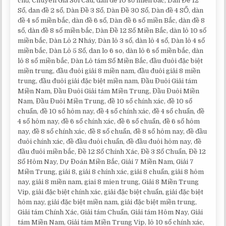
chủ, Chuyên Gia Soi Cầu, dàn đề 10 số miền bắc, Dàn Đề 12
Số, dan đề 2 số, Dàn Đề 3 Số, Dàn Đề 30 Số, Dàn đề 4 SỐ, dàn
đề 4 số miền bắc, dàn đề 6 số, Dàn đề 6 số miền Bắc, dàn đề 8
số, dàn đề 8 số miền bắc, Dàn Đề 12 Số Miền Bắc, dàn lô 10 số
miền bắc, Dàn Lô 2 Nháy, Dàn lô 3 số, dàn lô 4 số, Dàn lô 4 số
miền bắc, Dàn Lô 5 Số, dan lo 6 so, dàn lô 6 số miền bắc, dàn
lô 8 số miền bắc, Dàn Lô tám Số Miền Bắc, đầu đuôi đặc biệt
miền trung, đầu đuôi giải 8 miền nam, đầu đuôi giải 8 miền
trung, đầu đuôi giải đặc biệt miền nam, Đầu Đuôi Giải tám
Miền Nam, Đầu Đuôi Giải tám Miền Trung, Đầu Đuôi Miền
Nam, Đầu Đuôi Miền Trung, đề 10 số chính xác, đề 10 số
chuẩn, đề 10 số hôm nay, đề 4 số chính xác, đề 4 số chuẩn, đề
4 số hôm nay, đề 6 số chính xác, đề 6 số chuẩn, đề 6 số hôm
nay, đề 8 số chính xác, đề 8 số chuẩn, đề 8 số hôm nay, đề đầu
đuôi chính xác, đề đầu đuôi chuẩn, đề đầu đuôi hôm nay, đề
đầu đuôi miền bắc, Đề 12 Số Chính Xác, Đề 3 Số Chuẩn, Đề 12
Số Hôm Nay, Dự Đoán Miền Bắc, Giải 7 Miền Nam, Giải 7
Miền Trung, giải 8, giải 8 chính xác, giải 8 chuẩn, giải 8 hôm
nay, giải 8 miền nam, giai 8 mien trung, Giải 8 Miền Trung
Vip, giải đặc biệt chính xác, giải đặc biệt chuẩn, giải đặc biệt
hôm nay, giải đặc biệt miền nam, giải đặc biệt miền trung,
Giải tám Chính Xác, Giải tám Chuẩn, Giải tám Hôm Nay, Giải
tám Miền Nam, Giải tám Miền Trung Vip, lô 10 số chính xác,