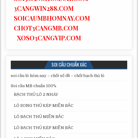
3CANGWIN288.COM
SOICAUMBHOMNAY.COM
CHOT3CANGMB.COM
XOSO3CANGVIP.COM
SOI CẦU CHUẨN XÁC
soi cầu lô hôm nay – chốt số đề – chốt bạch thủ lô
Soi cầu MB chuẩn 100%
BẠCH THỦ LÔ 2 NHÁY
LÔ SONG THỦ KÉP MIỀN BẮC
LÔ BẠCH THỦ MIỀN BẮC
LÔ BẠCH THỦ KÉP MIỀN BẮC