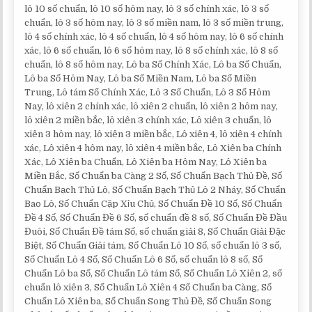
lô 10 số chuẩn, lô 10 số hôm nay, lô 3 số chính xác, lô 3 số
chuẩn, lô 3 số hôm nay, lô 3 số miền nam, lô 3 số miền trung,
lô 4 số chính xác, lô 4 số chuẩn, lô 4 số hôm nay, lô 6 số chính
xác, lô 6 số chuẩn, lô 6 số hôm nay, lô 8 số chính xác, lô 8 số
chuẩn, lô 8 số hôm nay, Lô ba Số Chính Xác, Lô ba Số Chuẩn,
Lô ba Số Hôm Nay, Lô ba Số Miền Nam, Lô ba Số Miền
Trung, Lô tám Số Chính Xác, Lô 3 Số Chuẩn, Lô 3 Số Hôm
Nay, lô xiên 2 chính xác, lô xiên 2 chuẩn, lô xiên 2 hôm nay,
lô xiên 2 miền bắc, lô xiên 3 chính xác, Lô xiên 3 chuẩn, lô
xiên 3 hôm nay, lô xiên 3 miền bắc, Lô xiên 4, lô xiên 4 chính
xác, Lô xiên 4 hôm nay, lô xiên 4 miền bắc, Lô Xiên ba Chính
Xác, Lô Xiên ba Chuẩn, Lô Xiên ba Hôm Nay, Lô Xiên ba
Miền Bắc, Số Chuẩn ba Càng 2 Số, Số Chuẩn Bạch Thủ Đề, Số
Chuẩn Bạch Thủ Lô, Số Chuẩn Bạch Thủ Lô 2 Nháy, Số Chuẩn
Bao Lô, Số Chuẩn Cặp Xỉu Chủ, Số Chuẩn Đề 10 Số, Số Chuẩn
Đề 4 Số, Số Chuẩn Đề 6 Số, số chuẩn đề 8 số, Số Chuẩn Đề Đầu
Đuôi, Số Chuẩn Đề tám Số, số chuẩn giải 8, Số Chuẩn Giải Đặc
Biệt, Số Chuẩn Giải tám, Số Chuẩn Lô 10 Số, số chuẩn lô 3 số,
Số Chuẩn Lô 4 Số, Số Chuẩn Lô 6 Số, số chuẩn lô 8 số, Số
Chuẩn Lô ba Số, Số Chuẩn Lô tám Số, Số Chuẩn Lô Xiên 2, số
chuẩn lô xiên 3, Số Chuẩn Lô Xiên 4 Số Chuẩn ba Càng, Số
Chuẩn Lô Xiên ba, Số Chuẩn Song Thủ Đề, Số Chuẩn Song