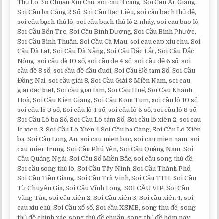
Thủ Lô, Số Chuẩn Xỉu Chủ, soi cau 3 cang, Soi Cầu An Giang,
Soi Cầu ba Càng 2 Số, Soi Cầu Bạc Liêu, soi cầu bạch thủ đề,
soi cầu bạch thủ lô, soi cầu bạch thủ lô 2 nháy, soi cau bao lô,
Soi Cầu Bến Tre, Soi Cầu Bình Dương, Soi Cầu Bình Phước,
Soi Cầu Bình Thuận, Soi Cầu Cà Mau, soi cau cap xiu chu, Soi
Cầu Đà Lạt, Soi Cầu Đà Nẵng, Soi Cầu Đắc Lắc, Soi Cầu Đắc
Nông, soi cầu đề 10 số, soi cầu de 4 số, soi cầu đề 6 số, soi
cầu đề 8 số, soi cầu đề đầu đuôi, Soi Cầu Đề tám Số, Soi Cầu
Đồng Nai, soi cầu giải 8, Soi Cầu Giải 8 Miền Nam, soi cau
giải đặc biệt, Soi cầu giải tám, Soi Cầu Huế, Soi Cầu Khánh
Hoà, Soi Cầu Kiên Giang, Soi Cầu Kom Tum, soi cầu lô 10 số,
soi cầu lô 3 số, Soi cầu lô 4 số, soi cầu lô 6 số, soi cầu lô 8 số,
Soi Cầu Lô ba Số, Soi Cầu Lô tám Số, Soi cầu lô xiên 2, soi cau
lo xien 3, Soi Cầu Lô Xiên 4 Soi Cầu ba Càng, Soi Cầu Lô Xiên
ba, Soi Cầu Long An, soi cau mien bac, soi cau mien nam, soi
cau mien trung, Soi Cầu Phú Yên, Soi Cầu Quảng Nam, Soi
Cầu Quảng Ngãi, Soi Cầu Số Miền Bắc, soi cầu song thủ đề,
Soi cầu song thủ lô, Soi Cầu Tây Ninh, Soi Cầu Thành Phố,
Soi Cầu Tiền Giang, Soi Cầu Trà Vinh, Soi Cầu TTH, Soi Cầu
Từ Chuyên Gia, Soi Cầu Vĩnh Long, SOI CẦU VIP, Soi Cầu
Vũng Tàu, soi cầu xiên 2, Soi Cầu xiên 3, Soi cầu xiên 4, soi
cau xỉu chủ, Soi Cầu xổ số, Soi cầu XSMB, song thu đề, song
thủ đề chính xác, song thủ đề chuẩn, song thủ đề hôm nay,