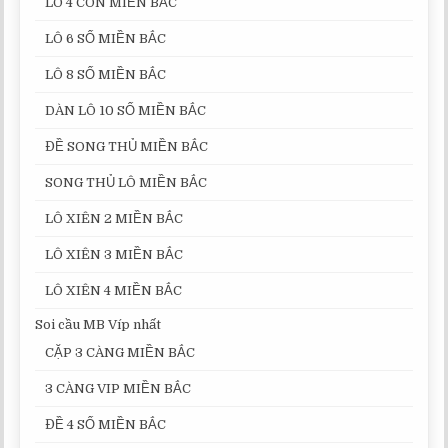
LÔ 4 CON MIỀN BẮC
LÔ 6 SỐ MIỀN BẮC
LÔ 8 SỐ MIỀN BẮC
DÀN LÔ 10 SỐ MIỀN BẮC
ĐỀ SONG THỦ MIỀN BẮC
SONG THỦ LÔ MIỀN BẮC
LÔ XIÊN 2 MIỀN BẮC
LÔ XIÊN 3 MIỀN BẮC
LÔ XIÊN 4 MIỀN BẮC
Soi cầu MB Víp nhất
CẶP 3 CÀNG MIỀN BẮC
3 CÀNG VIP MIỀN BẮC
ĐỀ 4 SỐ MIỀN BẮC