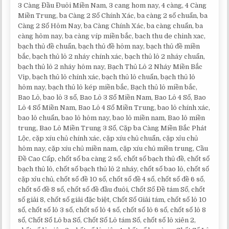
3 Càng Đầu Đuôi Miền Nam, 3 cang hom nay, 4 càng, 4 Càng
Miền Trung, ba Càng 2 Số Chính Xác, ba càng 2 số chuẩn, ba
Càng 2 Số Hôm Nay, ba Càng Chính Xác, ba càng chuẩn, ba
càng hôm nay, ba càng víp miền bắc, bach thu de chinh xac,
bạch thủ đề chuẩn, bạch thủ đề hôm nay, bạch thủ đề miền
bắc, bạch thủ lô 2 nháy chính xác, bạch thủ lô 2 nháy chuẩn,
bạch thủ lô 2 nháy hôm nay, Bạch Thủ Lô 2 Nháy Miền Bắc
Vip, bạch thủ lô chính xác, bạch thủ lô chuẩn, bạch thủ lô
hôm nay, bạch thủ lô kép miền bắc, Bạch thủ lô miền bắc,
Bao Lô, bao lô 3 số, Bao Lô 3 Số Miền Nam, Bao Lô 4 Số, Bao
Lô 4 Số Miền Nam, Bao Lô 4 Số Miền Trung, bao lô chính xác,
bao lô chuẩn, bao lô hôm nay, bao lô miền nam, Bao lô miền
trung, Bao Lô Miền Trung 3 Số, Cặp ba Càng Miền Bắc Phát
Lộc, cặp xíu chủ chính xác, cặp xíu chủ chuẩn, cặp xỉu chủ
hôm nay, cặp xíu chủ miền nam, cặp xíu chủ miền trung, Cầu
Đề Cao Cấp, chốt số ba càng 2 số, chốt số bạch thủ đề, chốt số
bạch thủ lô, chốt số bạch thủ lô 2 nháy, chốt số bao lô, chốt số
cặp xỉu chủ, chốt số đề 10 số, chốt số đề 4 số, chốt số đề 6 số,
chốt số đề 8 số, chốt số đề đầu đuôi, Chốt Số Đề tám Số, chốt
số giải 8, chốt số giải đặc biệt, Chốt Số Giải tám, chốt số lô 10
số, chốt số lô 3 số, chốt số lô 4 số, chốt số lô 6 số, chốt số lô 8
số, Chốt Số Lô ba Số, Chốt Số Lô tám Số, chốt số lô xiên 2,