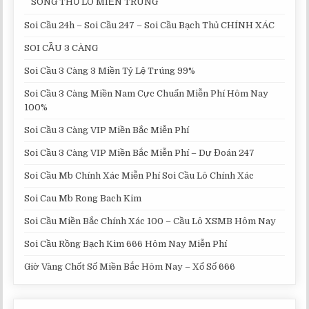
SONG THỦ LÔ MIỀN TRUNG
Soi Cầu 24h – Soi Cầu 247 – Soi Cầu Bạch Thủ CHÍNH XÁC
SOI CẦU 3 CÀNG
Soi Cầu 3 Càng 3 Miền Tỷ Lệ Trúng 99%
Soi Cầu 3 Càng Miền Nam Cực Chuẩn Miễn Phí Hôm Nay
100%
Soi Cầu 3 Càng VIP Miền Bắc Miễn Phí
Soi Cầu 3 Càng VIP Miền Bắc Miễn Phí – Dự Đoán 247
Soi Cầu Mb Chính Xác Miễn Phí Soi Cầu Lô Chính Xác
Soi Cau Mb Rong Bach Kim
Soi Cầu Miền Bắc Chính Xác 100 – Cầu Lô XSMB Hôm Nay
Soi Cầu Rồng Bạch Kim 666 Hôm Nay Miễn Phí
Giờ Vàng Chốt Số Miền Bắc Hôm Nay – Xổ Số 666