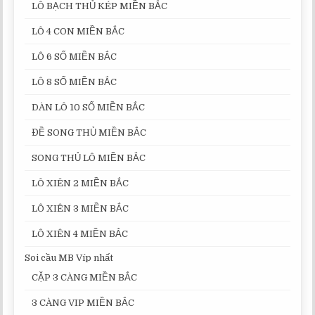
LÔ BẠCH THỦ KÉP MIỀN BẮC
LÔ 4 CON MIỀN BẮC
LÔ 6 SỐ MIỀN BẮC
LÔ 8 SỐ MIỀN BẮC
DÀN LÔ 10 SỐ MIỀN BẮC
ĐỀ SONG THỦ MIỀN BẮC
SONG THỦ LÔ MIỀN BẮC
LÔ XIÊN 2 MIỀN BẮC
LÔ XIÊN 3 MIỀN BẮC
LÔ XIÊN 4 MIỀN BẮC
Soi cầu MB Víp nhất
CẶP 3 CÀNG MIỀN BẮC
3 CÀNG VIP MIỀN BẮC