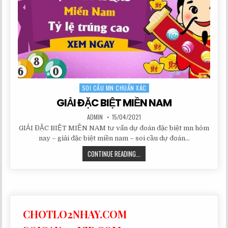
SOI CẦU MN CHUẨN XÁC
Posted
in
GIẢI ĐẶC BIỆT MIỀN NAM
AUTHOR:
PUBLISHED
ADMIN
15/04/2021
DATE:
GIẢI ĐẶC BIỆT MIỀN NAM tư vấn dự đoán đặc biệt mn hôm
nay – giải đặc biệt miền nam – soi cầu dự đoán…
GIẢI
CONTINUE READING...
ĐẶC
BIỆT
MIỀN
NAM
CHOTLO2NHAY.COM