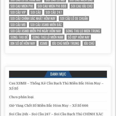
SOI CAU MIEN PHI
SOI CAU MIEN PHI 888
SOI CAU XỈU CHỦ
SOI CẦU VIP
SOI CẦU
SOI CẦU 247
SOI CẦU CHÍNH XÁC NHẤT HÔM NAY
SOI CẦU LÔ DE CHUẨN
SOI CẦU MB
SOI CẦU XSMB MIỀN BẮC
SOI CẦU XSMB MIỄN PHÍ NGÀY HÔM NAY
SONG THU LO MIEN TRUNG
SONG THU ĐỀ
SONG THỦ LÔ MIỀN NAM
SỐ ĐẸP HÔM NAY
XIN SỐ ĐỀ HÔM NAY
XSMB
XÍU CHỦ MIỀN TRUNG
XỈU CHỦ
DANH MỤC
Cau XSMB – Thống Kê Cầu Bạch Thủ Miền Bắc Hôm Nay –
Xổ Số
Chưa phân loại
Giờ Vàng Chốt Số Miền Bắc Hôm Nay – Xổ Số 666
Soi Cầu 24h – Soi Cầu 247 – Soi Cầu Bạch Thủ CHÍNH XÁC