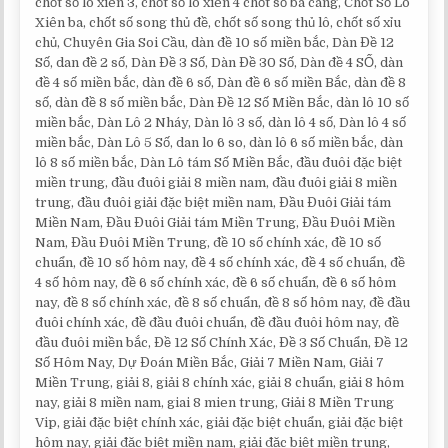
chốt số lô xiên 3, chốt số lô xiên 4 chốt số ba càng, Chốt Số Lô
Xiên ba, chốt số song thủ đề, chốt số song thủ lô, chốt số xỉu
chủ, Chuyên Gia Soi Cầu, dàn đề 10 số miền bắc, Dàn Đề 12
Số, dan đề 2 số, Dàn Đề 3 Số, Dàn Đề 30 Số, Dàn đề 4 SỐ, dàn
đề 4 số miền bắc, dàn đề 6 số, Dàn đề 6 số miền Bắc, dàn đề 8
số, dàn đề 8 số miền bắc, Dàn Đề 12 Số Miền Bắc, dàn lô 10 số
miền bắc, Dàn Lô 2 Nháy, Dàn lô 3 số, dàn lô 4 số, Dàn lô 4 số
miền bắc, Dàn Lô 5 Số, dan lo 6 so, dàn lô 6 số miền bắc, dàn
lô 8 số miền bắc, Dàn Lô tám Số Miền Bắc, đầu đuôi đặc biệt
miền trung, đầu đuôi giải 8 miền nam, đầu đuôi giải 8 miền
trung, đầu đuôi giải đặc biệt miền nam, Đầu Đuôi Giải tám
Miền Nam, Đầu Đuôi Giải tám Miền Trung, Đầu Đuôi Miền
Nam, Đầu Đuôi Miền Trung, đề 10 số chính xác, đề 10 số
chuẩn, đề 10 số hôm nay, đề 4 số chính xác, đề 4 số chuẩn, đề
4 số hôm nay, đề 6 số chính xác, đề 6 số chuẩn, đề 6 số hôm
nay, đề 8 số chính xác, đề 8 số chuẩn, đề 8 số hôm nay, đề đầu
đuôi chính xác, đề đầu đuôi chuẩn, đề đầu đuôi hôm nay, đề
đầu đuôi miền bắc, Đề 12 Số Chính Xác, Đề 3 Số Chuẩn, Đề 12
Số Hôm Nay, Dự Đoán Miền Bắc, Giải 7 Miền Nam, Giải 7
Miền Trung, giải 8, giải 8 chính xác, giải 8 chuẩn, giải 8 hôm
nay, giải 8 miền nam, giai 8 mien trung, Giải 8 Miền Trung
Vip, giải đặc biệt chính xác, giải đặc biệt chuẩn, giải đặc biệt
hôm nay, giải đặc biệt miền nam, giải đặc biệt miền trung,