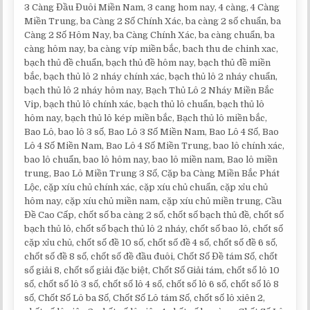
3 Càng Đầu Đuôi Miền Nam, 3 cang hom nay, 4 càng, 4 Càng
Miền Trung, ba Càng 2 Số Chính Xác, ba càng 2 số chuẩn, ba
Càng 2 Số Hôm Nay, ba Càng Chính Xác, ba càng chuẩn, ba
càng hôm nay, ba càng víp miền bắc, bach thu de chinh xac,
bạch thủ đề chuẩn, bạch thủ đề hôm nay, bạch thủ đề miền
bắc, bạch thủ lô 2 nháy chính xác, bạch thủ lô 2 nháy chuẩn,
bạch thủ lô 2 nháy hôm nay, Bạch Thủ Lô 2 Nháy Miền Bắc
Vip, bạch thủ lô chính xác, bạch thủ lô chuẩn, bạch thủ lô
hôm nay, bạch thủ lô kép miền bắc, Bạch thủ lô miền bắc,
Bao Lô, bao lô 3 số, Bao Lô 3 Số Miền Nam, Bao Lô 4 Số, Bao
Lô 4 Số Miền Nam, Bao Lô 4 Số Miền Trung, bao lô chính xác,
bao lô chuẩn, bao lô hôm nay, bao lô miền nam, Bao lô miền
trung, Bao Lô Miền Trung 3 Số, Cặp ba Càng Miền Bắc Phát
Lộc, cặp xíu chủ chính xác, cặp xíu chủ chuẩn, cặp xỉu chủ
hôm nay, cặp xíu chủ miền nam, cặp xíu chủ miền trung, Cầu
Đề Cao Cấp, chốt số ba càng 2 số, chốt số bạch thủ đề, chốt số
bạch thủ lô, chốt số bạch thủ lô 2 nháy, chốt số bao lô, chốt số
cặp xỉu chủ, chốt số đề 10 số, chốt số đề 4 số, chốt số đề 6 số,
chốt số đề 8 số, chốt số đề đầu đuôi, Chốt Số Đề tám Số, chốt
số giải 8, chốt số giải đặc biệt, Chốt Số Giải tám, chốt số lô 10
số, chốt số lô 3 số, chốt số lô 4 số, chốt số lô 6 số, chốt số lô 8
số, Chốt Số Lô ba Số, Chốt Số Lô tám Số, chốt số lô xiên 2,