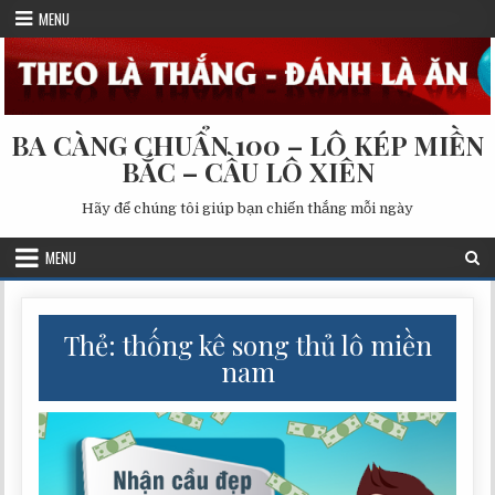
Skip
MENU
to
content
BA CÀNG CHUẨN 100 – LÔ KÉP MIỀN
BẮC – CẦU LÔ XIÊN
Hãy để chúng tôi giúp bạn chiến thắng mỗi ngày
MENU
Thẻ:
thống kê song thủ lô miền
nam