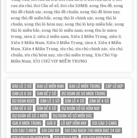
cau xỉu chủ, Soi Cầu xổ số, Soi cầu XSMB, song thu đề, song
thủ đề chính xác, song thủ đề chuẩn, song thủ đề hôm nay,
song thủ đề miền bắc, song thủ lô chính xác, song thủ lô
chuẩn, song thủ lô hôm nay, song thủ lô kép miền bắc, song
thủ lô miền bắc, song thủ lô miền nam, song thu lo mien
trung, xien 2, xiên 2 miền nam, Xiên 2 Miền Trung, xiên 3,
Xiên 3 Miền Nam, Xiên 3 Miền Trung, xien 4, Xiên 4 Miền
Nam, Xiên 4 Miền Trung, xỉu chủ, xỉu chủ chính xác, xỉu chủ
chuẩn, xỉu chủ hôm nay, xíu chủ miền trung, Xíu Chủ Vip
Miền Nam, XỈU CHỦ VIP MIỀN TRUNG
BAO LÔ 3 SỐ
BAO LÔ MIỀN NAM
BAO LÔ MIỀN TRUNG
CẶP LÔ ĐẸP
DAN LO 6 SO
DAN ĐỀ 2 SỐ
DU DOAN XO SO MIEN TRUNG
DU ĐOAN KQXS
DÀN LÔ 3 SỐ
DÀN LÔ 4 SỐ
DÀN ĐỀ 4 SỐ
DÀN ĐỀ 6 SỐ
DÀN ĐỀ 8 SỐ
DỰ ĐOÁN SỐ DE HÔM NAY
DỰ ĐOÁN XỔ SỐ 3 MIỀN
DỰ ĐOÁN XỔ SỐ MIỀN BẮC
GIAI 8 MIEN TRUNG
GIẢI 8
LÔ ĐẸP HÔM NAY
SOI CAU 3 CANG
SOI CAU 3 MIEN
SOI CAU 88
SOI CAU BACH THU MIEN BAC 24 GIO
SOI CAU LO DE HOM NAY
SOI CAU LO MB
SOI CAU MIEN BAC