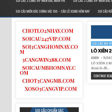
SOI CẦU 3 CÀNG VIP MIỀN BẮC MIỄN PHÍ
SOI CẦU 3 CÀNG VIP MIỀN BẮC 
SOI CẦU MIỀN BẮC CHÍNH XÁC 100 – CẦU LÔ XSMB HÔM NAY
SOI CẦU R
CHOTLO2NHAY.COM
SOICAU247VIP.COM
SOI CẦU MB V
Posted
SOI3CANGHOMNAY.CO
in
LÔ XIÊN 
M
AUTHOR:
PUBLI
ADMIN
15/04/
3CANGWIN288.COM
DATE:
LÔ XIÊN 2 MI
SOICAUMBHOMNAY.C
đoán lô đề…
OM
CONTINUE READ
CHOT3CANGMB.COM
XOSO3CANGVIP.COM
SOI CẦU CHUẨN XÁC