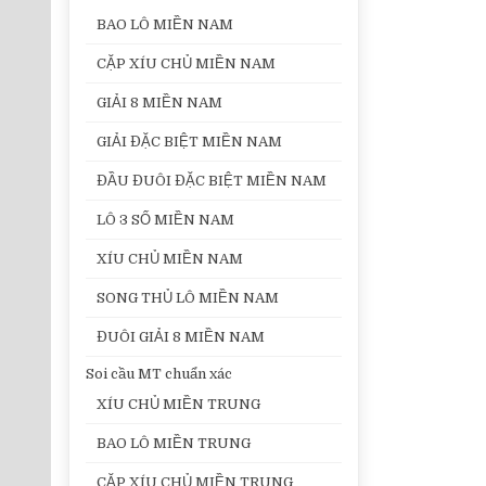
BAO LÔ MIỀN NAM
CẶP XÍU CHỦ MIỀN NAM
GIẢI 8 MIỀN NAM
GIẢI ĐẶC BIỆT MIỀN NAM
ĐẦU ĐUÔI ĐẶC BIỆT MIỀN NAM
LÔ 3 SỐ MIỀN NAM
XÍU CHỦ MIỀN NAM
SONG THỦ LÔ MIỀN NAM
ĐUÔI GIẢI 8 MIỀN NAM
Soi cầu MT chuẩn xác
XÍU CHỦ MIỀN TRUNG
BAO LÔ MIỀN TRUNG
CẶP XÍU CHỦ MIỀN TRUNG