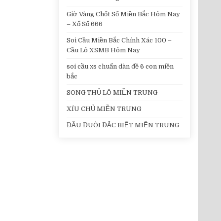
Giờ Vàng Chốt Số Miền Bắc Hôm Nay
– Xổ Số 666
Soi Cầu Miền Bắc Chính Xác 100 –
Cầu Lô XSMB Hôm Nay
soi cầu xs chuẩn dàn đề 6 con miền
bắc
SONG THỦ LÔ MIỀN TRUNG
XÍU CHỦ MIỀN TRUNG
ĐẦU ĐUÔI ĐẶC BIỆT MIỀN TRUNG