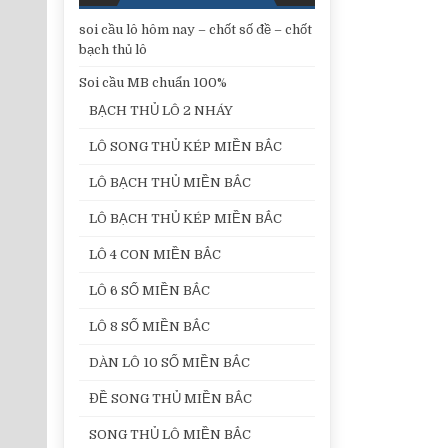
soi cầu lô hôm nay – chốt số đề – chốt
bạch thủ lô
Soi cầu MB chuẩn 100%
BẠCH THỦ LÔ 2 NHÁY
LÔ SONG THỦ KÉP MIỀN BẮC
LÔ BẠCH THỦ MIỀN BẮC
LÔ BẠCH THỦ KÉP MIỀN BẮC
LÔ 4 CON MIỀN BẮC
LÔ 6 SỐ MIỀN BẮC
LÔ 8 SỐ MIỀN BẮC
DÀN LÔ 10 SỐ MIỀN BẮC
ĐỀ SONG THỦ MIỀN BẮC
SONG THỦ LÔ MIỀN BẮC