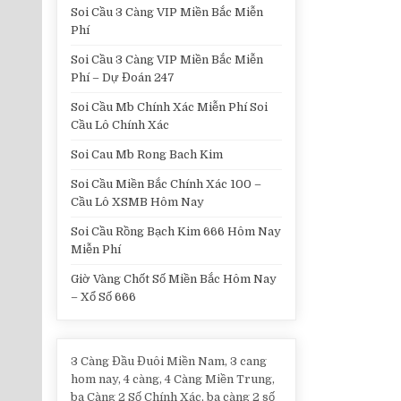
Soi Cầu 3 Càng VIP Miền Bắc Miễn
Phí
Soi Cầu 3 Càng VIP Miền Bắc Miễn
Phí – Dự Đoán 247
Soi Cầu Mb Chính Xác Miễn Phí Soi
Cầu Lô Chính Xác
Soi Cau Mb Rong Bach Kim
Soi Cầu Miền Bắc Chính Xác 100 –
Cầu Lô XSMB Hôm Nay
Soi Cầu Rồng Bạch Kim 666 Hôm Nay
Miễn Phí
Giờ Vàng Chốt Số Miền Bắc Hôm Nay
– Xổ Số 666
3 Càng Đầu Đuôi Miền Nam, 3 cang
hom nay, 4 càng, 4 Càng Miền Trung,
ba Càng 2 Số Chính Xác, ba càng 2 số