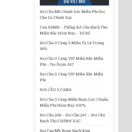
BÀI VIẾT MỚI
Soi Cầu Mb Chính Xác Miễn Phí Soi
Cầu Lô Chính Xác
Cau XSMB – Thống Kê Cầu Bạch Thủ
Miền Bắc Hôm Nay – Xổ Số
Soi Cầu 3 Càng 3 Miền Tỷ Lệ Trúng
99%
Soi Cầu 3 Càng VIP Miền Bắc Miễn
Phí – Dự Đoán 247
Soi Cầu 3 Càng VIP Miền Bắc Miễn
Phí
SOI CẦU 3 CÀNG
Soi Cầu 3 Càng Miền Nam Cực Chuẩn
Miễn Phí Hôm Nay 100%
Soi Cầu 24h – Soi Cầu 247 – Soi Cầu
Bạch Thủ CHÍNH XÁC
Soi Cau Mb Rong Bach Kim