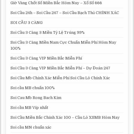
Giờ Vàng Chốt Số Miền Bắc Hôm Nay – Xổ Số 666
Soi Cầu 24h – Soi Cầu 247 – Soi Cầu Bạch Thủ CHÍNH XÁC
SOI CẦU 3 CÀNG
Soi Cầu 3 Càng 3 Miền Tỷ Lệ Trúng 99%
Soi Cầu 3 Càng Miền Nam Cực Chuẩn Miễn Phí Hôm Nay
100%
Soi Cầu 3 Càng VIP Miền Bắc Miễn Phí
Soi Cầu 3 Càng VIP Miền Bắc Miễn Phí – Dự Đoán 247
Soi Cầu Mb Chính Xác Miễn Phí Soi Cầu Lô Chính Xác
Soi cầu MB chuẩn 100%
Soi Cau Mb Rong Bach Kim
Soi cầu MB Víp nhất
Soi Cầu Miền Bắc Chính Xác 100 – Cầu Lô XSMB Hôm Nay
Soi cầu MN chuẩn xác