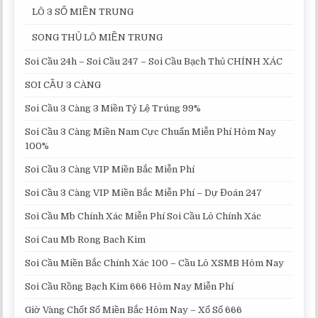
LÔ 3 SỐ MIỀN TRUNG
SONG THỦ LÔ MIỀN TRUNG
Soi Cầu 24h – Soi Cầu 247 – Soi Cầu Bạch Thủ CHÍNH XÁC
SOI CẦU 3 CÀNG
Soi Cầu 3 Càng 3 Miền Tỷ Lệ Trúng 99%
Soi Cầu 3 Càng Miền Nam Cực Chuẩn Miễn Phí Hôm Nay
100%
Soi Cầu 3 Càng VIP Miền Bắc Miễn Phí
Soi Cầu 3 Càng VIP Miền Bắc Miễn Phí – Dự Đoán 247
Soi Cầu Mb Chính Xác Miễn Phí Soi Cầu Lô Chính Xác
Soi Cau Mb Rong Bach Kim
Soi Cầu Miền Bắc Chính Xác 100 – Cầu Lô XSMB Hôm Nay
Soi Cầu Rồng Bạch Kim 666 Hôm Nay Miễn Phí
Giờ Vàng Chốt Số Miền Bắc Hôm Nay – Xổ Số 666