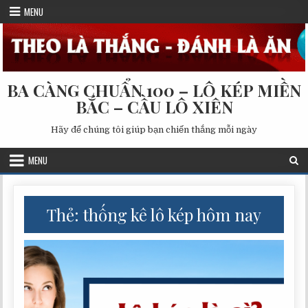
Skip
MENU
to
content
BA CÀNG CHUẨN 100 – LÔ KÉP MIỀN
BẮC – CẦU LÔ XIÊN
Hãy để chúng tôi giúp bạn chiến thắng mỗi ngày
MENU
Thẻ:
thống kê lô kép hôm nay