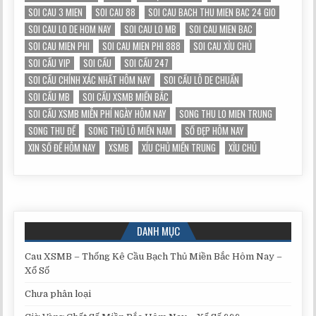
SOI CAU 3 MIEN
SOI CAU 88
SOI CAU BACH THU MIEN BAC 24 GIO
SOI CAU LO DE HOM NAY
SOI CAU LO MB
SOI CAU MIEN BAC
SOI CAU MIEN PHI
SOI CAU MIEN PHI 888
SOI CAU XỈU CHỦ
SOI CẦU VIP
SOI CẦU
SOI CẦU 247
SOI CẦU CHÍNH XÁC NHẤT HÔM NAY
SOI CẦU LÔ DE CHUẨN
SOI CẦU MB
SOI CẦU XSMB MIỀN BẮC
SOI CẦU XSMB MIỄN PHÍ NGÀY HÔM NAY
SONG THU LO MIEN TRUNG
SONG THU ĐỀ
SONG THỦ LÔ MIỀN NAM
SỐ ĐẸP HÔM NAY
XIN SỐ ĐỀ HÔM NAY
XSMB
XÍU CHỦ MIỀN TRUNG
XỈU CHỦ
DANH MỤC
Cau XSMB – Thống Kê Cầu Bạch Thủ Miền Bắc Hôm Nay –
Xổ Số
Chưa phân loại