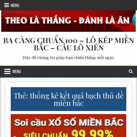
Skip
MENU
to
content
BA CÀNG CHUẨN 100 – LÔ KÉP MIỀN
BẮC – CẦU LÔ XIÊN
Hãy để chúng tôi giúp bạn chiến thắng mỗi ngày
MENU
Thẻ:
thống kê kết quả bạch thủ đề
miền bắc