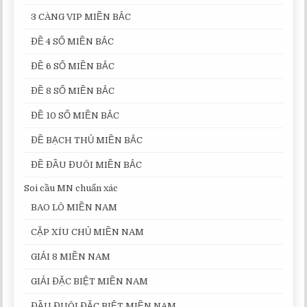
3 CÀNG VIP MIỀN BẮC
ĐỀ 4 SỐ MIỀN BẮC
ĐỀ 6 SỐ MIỀN BẮC
ĐỀ 8 SỐ MIỀN BẮC
ĐỀ 10 SỐ MIỀN BẮC
ĐỀ BẠCH THỦ MIỀN BẮC
ĐỀ ĐẦU ĐUÔI MIỀN BẮC
Soi cầu MN chuẩn xác
BAO LÔ MIỀN NAM
CẶP XÍU CHỦ MIỀN NAM
GIẢI 8 MIỀN NAM
GIẢI ĐẶC BIỆT MIỀN NAM
ĐẦU ĐUÔI ĐẶC BIỆT MIỀN NAM