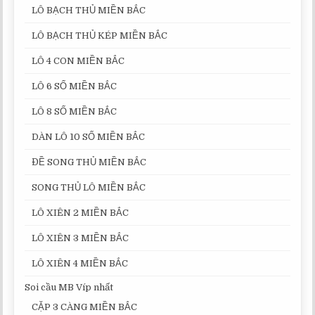
LÔ BẠCH THỦ MIỀN BẮC
LÔ BẠCH THỦ KÉP MIỀN BẮC
LÔ 4 CON MIỀN BẮC
LÔ 6 SỐ MIỀN BẮC
LÔ 8 SỐ MIỀN BẮC
DÀN LÔ 10 SỐ MIỀN BẮC
ĐỀ SONG THỦ MIỀN BẮC
SONG THỦ LÔ MIỀN BẮC
LÔ XIÊN 2 MIỀN BẮC
LÔ XIÊN 3 MIỀN BẮC
LÔ XIÊN 4 MIỀN BẮC
Soi cầu MB Víp nhất
CẶP 3 CÀNG MIỀN BẮC