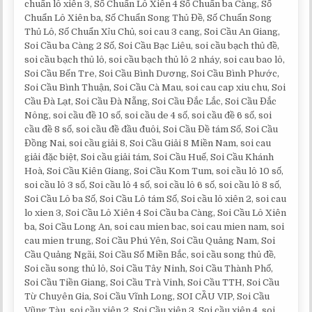
chuẩn lô xiên 3, Số Chuẩn Lô Xiên 4 Số Chuẩn ba Càng, Số
Chuẩn Lô Xiên ba, Số Chuẩn Song Thủ Đề, Số Chuẩn Song
Thủ Lô, Số Chuẩn Xỉu Chủ, soi cau 3 cang, Soi Cầu An Giang,
Soi Cầu ba Càng 2 Số, Soi Cầu Bạc Liêu, soi cầu bạch thủ đề,
soi cầu bạch thủ lô, soi cầu bạch thủ lô 2 nháy, soi cau bao lô,
Soi Cầu Bến Tre, Soi Cầu Bình Dương, Soi Cầu Bình Phước,
Soi Cầu Bình Thuận, Soi Cầu Cà Mau, soi cau cap xiu chu, Soi
Cầu Đà Lạt, Soi Cầu Đà Nẵng, Soi Cầu Đắc Lắc, Soi Cầu Đắc
Nông, soi cầu đề 10 số, soi cầu de 4 số, soi cầu đề 6 số, soi
cầu đề 8 số, soi cầu đề đầu đuôi, Soi Cầu Đề tám Số, Soi Cầu
Đồng Nai, soi cầu giải 8, Soi Cầu Giải 8 Miền Nam, soi cau
giải đặc biệt, Soi cầu giải tám, Soi Cầu Huế, Soi Cầu Khánh
Hoà, Soi Cầu Kiên Giang, Soi Cầu Kom Tum, soi cầu lô 10 số,
soi cầu lô 3 số, Soi cầu lô 4 số, soi cầu lô 6 số, soi cầu lô 8 số,
Soi Cầu Lô ba Số, Soi Cầu Lô tám Số, Soi cầu lô xiên 2, soi cau
lo xien 3, Soi Cầu Lô Xiên 4 Soi Cầu ba Càng, Soi Cầu Lô Xiên
ba, Soi Cầu Long An, soi cau mien bac, soi cau mien nam, soi
cau mien trung, Soi Cầu Phú Yên, Soi Cầu Quảng Nam, Soi
Cầu Quảng Ngãi, Soi Cầu Số Miền Bắc, soi cầu song thủ đề,
Soi cầu song thủ lô, Soi Cầu Tây Ninh, Soi Cầu Thành Phố,
Soi Cầu Tiền Giang, Soi Cầu Trà Vinh, Soi Cầu TTH, Soi Cầu
Từ Chuyên Gia, Soi Cầu Vĩnh Long, SOI CẦU VIP, Soi Cầu
Vũng Tàu, soi cầu xiên 2, Soi Cầu xiên 3, Soi cầu xiên 4, soi