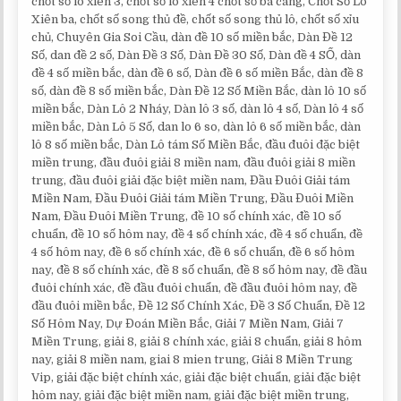
chốt số lô xiên 3, chốt số lô xiên 4 chốt số ba càng, Chốt Số Lô
Xiên ba, chốt số song thủ đề, chốt số song thủ lô, chốt số xỉu
chủ, Chuyên Gia Soi Cầu, dàn đề 10 số miền bắc, Dàn Đề 12
Số, dan đề 2 số, Dàn Đề 3 Số, Dàn Đề 30 Số, Dàn đề 4 SỐ, dàn
đề 4 số miền bắc, dàn đề 6 số, Dàn đề 6 số miền Bắc, dàn đề 8
số, dàn đề 8 số miền bắc, Dàn Đề 12 Số Miền Bắc, dàn lô 10 số
miền bắc, Dàn Lô 2 Nháy, Dàn lô 3 số, dàn lô 4 số, Dàn lô 4 số
miền bắc, Dàn Lô 5 Số, dan lo 6 so, dàn lô 6 số miền bắc, dàn
lô 8 số miền bắc, Dàn Lô tám Số Miền Bắc, đầu đuôi đặc biệt
miền trung, đầu đuôi giải 8 miền nam, đầu đuôi giải 8 miền
trung, đầu đuôi giải đặc biệt miền nam, Đầu Đuôi Giải tám
Miền Nam, Đầu Đuôi Giải tám Miền Trung, Đầu Đuôi Miền
Nam, Đầu Đuôi Miền Trung, đề 10 số chính xác, đề 10 số
chuẩn, đề 10 số hôm nay, đề 4 số chính xác, đề 4 số chuẩn, đề
4 số hôm nay, đề 6 số chính xác, đề 6 số chuẩn, đề 6 số hôm
nay, đề 8 số chính xác, đề 8 số chuẩn, đề 8 số hôm nay, đề đầu
đuôi chính xác, đề đầu đuôi chuẩn, đề đầu đuôi hôm nay, đề
đầu đuôi miền bắc, Đề 12 Số Chính Xác, Đề 3 Số Chuẩn, Đề 12
Số Hôm Nay, Dự Đoán Miền Bắc, Giải 7 Miền Nam, Giải 7
Miền Trung, giải 8, giải 8 chính xác, giải 8 chuẩn, giải 8 hôm
nay, giải 8 miền nam, giai 8 mien trung, Giải 8 Miền Trung
Vip, giải đặc biệt chính xác, giải đặc biệt chuẩn, giải đặc biệt
hôm nay, giải đặc biệt miền nam, giải đặc biệt miền trung,