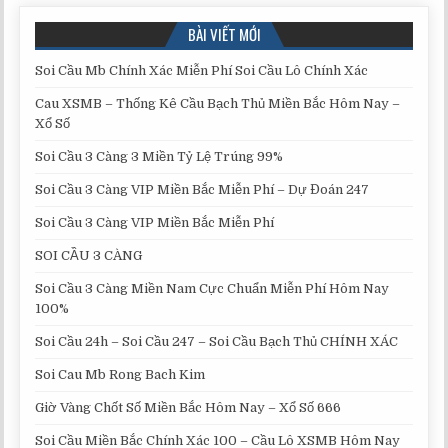
BÀI VIẾT MỚI
Soi Cầu Mb Chính Xác Miễn Phí Soi Cầu Lô Chính Xác
Cau XSMB – Thống Kê Cầu Bạch Thủ Miền Bắc Hôm Nay –
Xổ Số
Soi Cầu 3 Càng 3 Miền Tỷ Lệ Trúng 99%
Soi Cầu 3 Càng VIP Miền Bắc Miễn Phí – Dự Đoán 247
Soi Cầu 3 Càng VIP Miền Bắc Miễn Phí
SOI CẦU 3 CÀNG
Soi Cầu 3 Càng Miền Nam Cực Chuẩn Miễn Phí Hôm Nay
100%
Soi Cầu 24h – Soi Cầu 247 – Soi Cầu Bạch Thủ CHÍNH XÁC
Soi Cau Mb Rong Bach Kim
Giờ Vàng Chốt Số Miền Bắc Hôm Nay – Xổ Số 666
Soi Cầu Miền Bắc Chính Xác 100 – Cầu Lô XSMB Hôm Nay