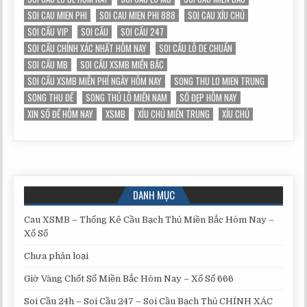
SOI CAU MIEN PHI
SOI CAU MIEN PHI 888
SOI CAU XỈU CHỦ
SOI CẦU VIP
SOI CẦU
SOI CẦU 247
SOI CẦU CHÍNH XÁC NHẤT HÔM NAY
SOI CẦU LÔ DE CHUẨN
SOI CẦU MB
SOI CẦU XSMB MIỀN BẮC
SOI CẦU XSMB MIỄN PHÍ NGÀY HÔM NAY
SONG THU LO MIEN TRUNG
SONG THU ĐỀ
SONG THỦ LÔ MIỀN NAM
SỐ ĐẸP HÔM NAY
XIN SỐ ĐỀ HÔM NAY
XSMB
XÍU CHỦ MIỀN TRUNG
XỈU CHỦ
DANH MỤC
Cau XSMB – Thống Kê Cầu Bạch Thủ Miền Bắc Hôm Nay –
Xổ Số
Chưa phân loại
Giờ Vàng Chốt Số Miền Bắc Hôm Nay – Xổ Số 666
Soi Cầu 24h – Soi Cầu 247 – Soi Cầu Bạch Thủ CHÍNH XÁC