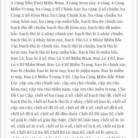
3 Càng Đầu Đuôi Miền Nam, 3 cang hom nay, 4 càng, 4 Càng
Miền Trung, ba Càng 2 Số Chính Xác, ba càng 2 số chuẩn, ba
Càng 2 Số Hôm Nay, ba Càng Chính Xác, ba càng chuẩn, ba
càng hôm nay, ba càng víp miền bắc, bach thu de chinh xac,
bạch thủ đề chuẩn, bạch thủ đề hôm nay, bạch thủ đề miền
bắc, bạch thủ lô 2 nháy chính xác, bạch thủ lô 2 nháy chuẩn,
bạch thủ lô 2 nháy hôm nay, Bạch Thủ Lô 2 Nháy Miền Bắc
Vip, bạch thủ lô chính xác, bạch thủ lô chuẩn, bạch thủ lô
hôm nay, bạch thủ lô kép miền bắc, Bạch thủ lô miền bắc,
Bao Lô, bao lô 3 số, Bao Lô 3 Số Miền Nam, Bao Lô 4 Số, Bao
Lô 4 Số Miền Nam, Bao Lô 4 Số Miền Trung, bao lô chính xác,
bao lô chuẩn, bao lô hôm nay, bao lô miền nam, Bao lô miền
trung, Bao Lô Miền Trung 3 Số, Cặp ba Càng Miền Bắc Phát
Lộc, cặp xíu chủ chính xác, cặp xíu chủ chuẩn, cặp xỉu chủ
hôm nay, cặp xíu chủ miền nam, cặp xíu chủ miền trung, Cầu
Đề Cao Cấp, chốt số ba càng 2 số, chốt số bạch thủ đề, chốt số
bạch thủ lô, chốt số bạch thủ lô 2 nháy, chốt số bao lô, chốt số
cặp xỉu chủ, chốt số đề 10 số, chốt số đề 4 số, chốt số đề 6 số,
chốt số đề 8 số, chốt số đề đầu đuôi, Chốt Số Đề tám Số, chốt
số giải 8, chốt số giải đặc biệt, Chốt Số Giải tám, chốt số lô 10
số, chốt số lô 3 số, chốt số lô 4 số, chốt số lô 6 số, chốt số lô 8
số, Chốt Số Lô ba Số, Chốt Số Lô tám Số, chốt số lô xiên 2,