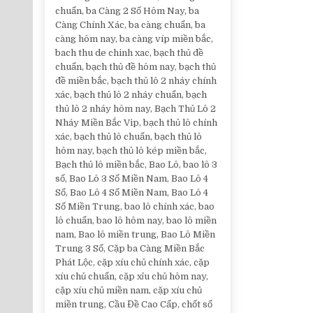
chuẩn, ba Càng 2 Số Hôm Nay, ba
Càng Chính Xác, ba càng chuẩn, ba
càng hôm nay, ba càng víp miền bắc,
bach thu de chinh xac, bạch thủ đề
chuẩn, bạch thủ đề hôm nay, bạch thủ
đề miền bắc, bạch thủ lô 2 nháy chính
xác, bạch thủ lô 2 nháy chuẩn, bạch
thủ lô 2 nháy hôm nay, Bạch Thủ Lô 2
Nháy Miền Bắc Vip, bạch thủ lô chính
xác, bạch thủ lô chuẩn, bạch thủ lô
hôm nay, bạch thủ lô kép miền bắc,
Bạch thủ lô miền bắc, Bao Lô, bao lô 3
số, Bao Lô 3 Số Miền Nam, Bao Lô 4
Số, Bao Lô 4 Số Miền Nam, Bao Lô 4
Số Miền Trung, bao lô chính xác, bao
lô chuẩn, bao lô hôm nay, bao lô miền
nam, Bao lô miền trung, Bao Lô Miền
Trung 3 Số, Cặp ba Càng Miền Bắc
Phát Lộc, cặp xíu chủ chính xác, cặp
xíu chủ chuẩn, cặp xỉu chủ hôm nay,
cặp xíu chủ miền nam, cặp xíu chủ
miền trung, Cầu Đề Cao Cấp, chốt số