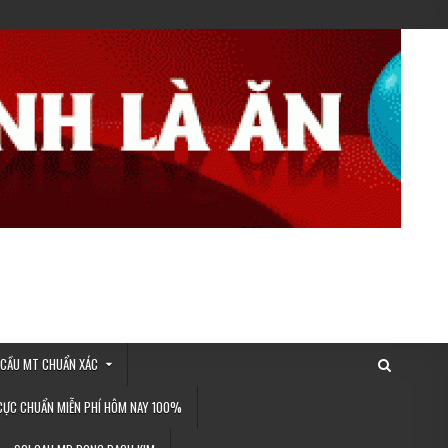
 CẦU MT CHUẨN XÁC
 CỰC CHUẨN MIỄN PHÍ HÔM NAY 100%