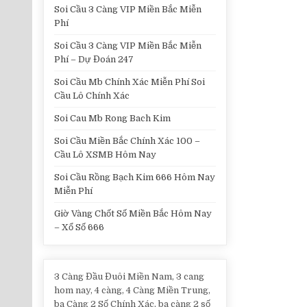
Soi Cầu 3 Càng VIP Miền Bắc Miễn
Phí
Soi Cầu 3 Càng VIP Miền Bắc Miễn
Phí – Dự Đoán 247
Soi Cầu Mb Chính Xác Miễn Phí Soi
Cầu Lô Chính Xác
Soi Cau Mb Rong Bach Kim
Soi Cầu Miền Bắc Chính Xác 100 –
Cầu Lô XSMB Hôm Nay
Soi Cầu Rồng Bạch Kim 666 Hôm Nay
Miễn Phí
Giờ Vàng Chốt Số Miền Bắc Hôm Nay
– Xổ Số 666
3 Càng Đầu Đuôi Miền Nam, 3 cang
hom nay, 4 càng, 4 Càng Miền Trung,
ba Càng 2 Số Chính Xác, ba càng 2 số