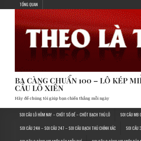
Skip
TỔNG QUAN
to
content
BA CÀNG CHUẨN 100 – LÔ KÉP MI
CẦU LÔ XIÊN
Hãy để chúng tôi giúp bạn chiến thắng mỗi ngày
SOI CẦU LÔ HÔM NAY – CHỐT SỐ ĐỀ – CHỐT BẠCH THỦ LÔ
SOI CẦU MB
SOI CẦU 24H – SOI CẦU 247 – SOI CẦU BẠCH THỦ CHÍNH XÁC
SOI CẦU 