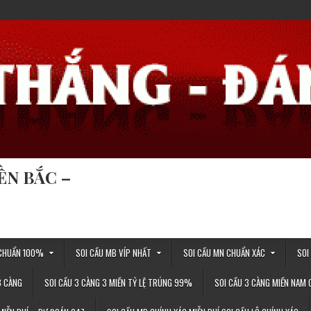
ỀN BẮC –
 CHUẨN 100%
SOI CẦU MB VÍP NHẤT
SOI CẦU MN CHUẨN XÁC
SOI
3 CÀNG
SOI CẦU 3 CÀNG 3 MIỀN TỶ LỆ TRÚNG 99%
SOI CẦU 3 CÀNG MIỀN NAM