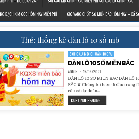
MIỄN PHÍ – DỰ ĐOÁN 247
SOI CẦU MB CHÍNH XÁC MIỄN PHÍ SOI CẦU LÔ CHÍNH XÁC
ỒNG BẠCH KIM 666 HÔM NAY MIỄN PHÍ
GIỜ VÀNG CHỐT SỐ MIỀN BẮC HÔM NAY – XỔ S
Thẻ:
thống kê dàn lô 10 số mb
SOI CẦU MB CHUẨN 100%
Posted
in
DÀN LÔ 10 SỐ MIỀN BẮC
AUTHOR:
PUBLISHED
ADMIN
15/04/2021
DATE:
DÀN LÔ 10 SỐ MIỀN BẮC DÀN LÔ 1
BẮC ♛ Chúng tôi luôn đi đầu trong l
cầu và dự đoán…
DÀN
CONTINUE READING...
LÔ
10
SỐ
MIỀN
BẮC