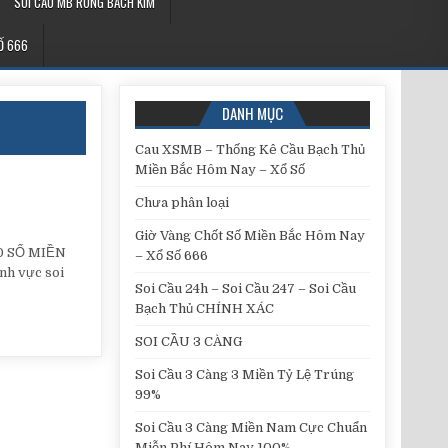
SOI CAU MB RONG BACH KIM
Ố 666
DANH MỤC
Cau XSMB – Thống Kê Cầu Bạch Thủ
Miền Bắc Hôm Nay – Xổ Số
Chưa phân loại
Giờ Vàng Chốt Số Miền Bắc Hôm Nay
0 SỐ MIỀN
– Xổ Số 666
ĩnh vực soi
Soi Cầu 24h – Soi Cầu 247 – Soi Cầu
Bạch Thủ CHÍNH XÁC
SOI CẦU 3 CÀNG
Soi Cầu 3 Càng 3 Miền Tỷ Lệ Trúng
99%
Soi Cầu 3 Càng Miền Nam Cực Chuẩn
Miễn Phí Hôm Nay 100%