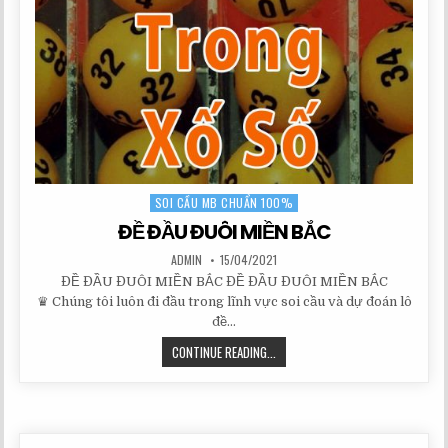
SOI CẦU MB CHUẨN 100%
Posted
in
ĐỀ ĐẦU ĐUÔI MIỀN BẮC
AUTHOR:
PUBLISHED
ADMIN
15/04/2021
DATE:
ĐỀ ĐẦU ĐUÔI MIỀN BẮC ĐỀ ĐẦU ĐUÔI MIỀN BẮC
♛ Chúng tôi luôn đi đầu trong lĩnh vực soi cầu và dự đoán lô
đề…
ĐỀ
CONTINUE READING...
ĐẦU
ĐUÔI
MIỀN
BẮC