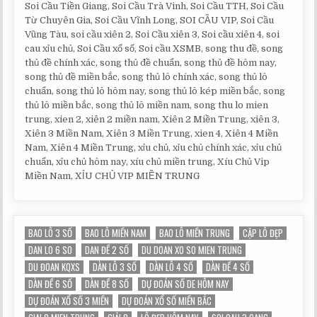
Soi Cầu Tiền Giang, Soi Cầu Trà Vinh, Soi Cầu TTH, Soi Cầu
Từ Chuyên Gia, Soi Cầu Vĩnh Long, SOI CẦU VIP, Soi Cầu
Vũng Tàu, soi cầu xiên 2, Soi Cầu xiên 3, Soi cầu xiên 4, soi
cau xỉu chủ, Soi Cầu xổ số, Soi cầu XSMB, song thu đề, song
thủ đề chính xác, song thủ đề chuẩn, song thủ đề hôm nay,
song thủ đề miền bắc, song thủ lô chính xác, song thủ lô
chuẩn, song thủ lô hôm nay, song thủ lô kép miền bắc, song
thủ lô miền bắc, song thủ lô miền nam, song thu lo mien
trung, xien 2, xiên 2 miền nam, Xiên 2 Miền Trung, xiên 3,
Xiên 3 Miền Nam, Xiên 3 Miền Trung, xien 4, Xiên 4 Miền
Nam, Xiên 4 Miền Trung, xỉu chủ, xỉu chủ chính xác, xỉu chủ
chuẩn, xỉu chủ hôm nay, xíu chủ miền trung, Xíu Chủ Vip
Miền Nam, XỈU CHỦ VIP MIỀN TRUNG
BAO LÔ 3 SỐ
BAO LÔ MIỀN NAM
BAO LÔ MIỀN TRUNG
CẶP LÔ ĐẸP
DAN LO 6 SO
DAN ĐỀ 2 SỐ
DU DOAN XO SO MIEN TRUNG
DU ĐOAN KQXS
DÀN LÔ 3 SỐ
DÀN LÔ 4 SỐ
DÀN ĐỀ 4 SỐ
DÀN ĐỀ 6 SỐ
DÀN ĐỀ 8 SỐ
DỰ ĐOÁN SỐ DE HÔM NAY
DỰ ĐOÁN XỔ SỐ 3 MIỀN
DỰ ĐOÁN XỔ SỐ MIỀN BẮC