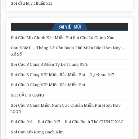
Soi cầu MT chuẩn xác
BÀI VIẾT MỚI
Soi Cầu Mb Chính Xác Miễn Phí Soi Cầu Lô Chính Xác
Cau XSMB – Thống Kê Cầu Bạch Thủ Miền Bắc Hôm Nay –
Xổ Số
Soi Cầu 3 Càng 3 Miền Tỷ Lệ Trúng 99%
Soi Cầu 3 Càng VIP Miền Bắc Miễn Phí – Dự Đoán 247
Soi Cầu 3 Càng VIP Miền Bắc Miễn Phí
SOI CẦU 3 CÀNG
Soi Cầu 3 Càng Miền Nam Cực Chuẩn Miễn Phí Hôm Nay
100%
Soi Cầu 24h – Soi Cầu 247 – Soi Cầu Bạch Thủ CHÍNH XÁC
Soi Cau Mb Rong Bach Kim