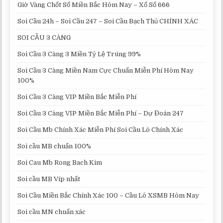
Giờ Vàng Chốt Số Miền Bắc Hôm Nay – Xổ Số 666
Soi Cầu 24h – Soi Cầu 247 – Soi Cầu Bạch Thủ CHÍNH XÁC
SOI CẦU 3 CÀNG
Soi Cầu 3 Càng 3 Miền Tỷ Lệ Trúng 99%
Soi Cầu 3 Càng Miền Nam Cực Chuẩn Miễn Phí Hôm Nay
100%
Soi Cầu 3 Càng VIP Miền Bắc Miễn Phí
Soi Cầu 3 Càng VIP Miền Bắc Miễn Phí – Dự Đoán 247
Soi Cầu Mb Chính Xác Miễn Phí Soi Cầu Lô Chính Xác
Soi cầu MB chuẩn 100%
Soi Cau Mb Rong Bach Kim
Soi cầu MB Víp nhất
Soi Cầu Miền Bắc Chính Xác 100 – Cầu Lô XSMB Hôm Nay
Soi cầu MN chuẩn xác