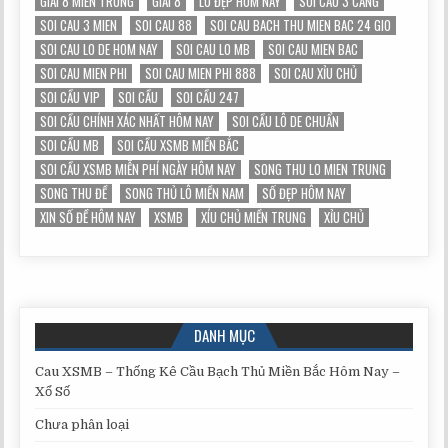
GIAI 8 MIEN TRUNG
GIẢI 8
LÔ ĐẸP HÔM NAY
SOI CAU 3 CANG
SOI CAU 3 MIEN
SOI CAU 88
SOI CAU BACH THU MIEN BAC 24 GIO
SOI CAU LO DE HOM NAY
SOI CAU LO MB
SOI CAU MIEN BAC
SOI CAU MIEN PHI
SOI CAU MIEN PHI 888
SOI CAU XỈU CHỦ
SOI CẦU VIP
SOI CẦU
SOI CẦU 247
SOI CẦU CHÍNH XÁC NHẤT HÔM NAY
SOI CẦU LÔ DE CHUẨN
SOI CẦU MB
SOI CẦU XSMB MIỀN BẮC
SOI CẦU XSMB MIỄN PHÍ NGÀY HÔM NAY
SONG THU LO MIEN TRUNG
SONG THU ĐỀ
SONG THỦ LÔ MIỀN NAM
SỐ ĐẸP HÔM NAY
XIN SỐ ĐỀ HÔM NAY
XSMB
XÍU CHỦ MIỀN TRUNG
XỈU CHỦ
DANH MỤC
Cau XSMB – Thống Kê Cầu Bạch Thủ Miền Bắc Hôm Nay –
Xổ Số
Chưa phân loại