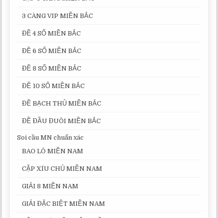
3 CÀNG VIP MIỀN BẮC
ĐỀ 4 SỐ MIỀN BẮC
ĐỀ 6 SỐ MIỀN BẮC
ĐỀ 8 SỐ MIỀN BẮC
ĐỀ 10 SỐ MIỀN BẮC
ĐỀ BẠCH THỦ MIỀN BẮC
ĐỀ ĐẦU ĐUÔI MIỀN BẮC
Soi cầu MN chuẩn xác
BAO LÔ MIỀN NAM
CẶP XÍU CHỦ MIỀN NAM
GIẢI 8 MIỀN NAM
GIẢI ĐẶC BIỆT MIỀN NAM