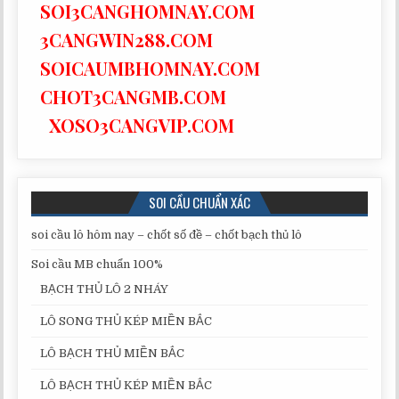
SOI3CANGHOMNAY.COM
3CANGWIN288.COM
SOICAUMBHOMNAY.COM
CHOT3CANGMB.COM
XOSO3CANGVIP.COM
SOI CẦU CHUẨN XÁC
soi cầu lô hôm nay – chốt số đề – chốt bạch thủ lô
Soi cầu MB chuẩn 100%
BẠCH THỦ LÔ 2 NHÁY
LÔ SONG THỦ KÉP MIỀN BẮC
LÔ BẠCH THỦ MIỀN BẮC
LÔ BẠCH THỦ KÉP MIỀN BẮC