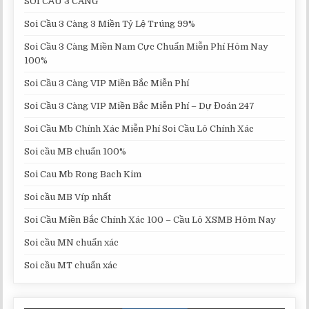
SOI CẦU 3 CÀNG
Soi Cầu 3 Càng 3 Miền Tỷ Lệ Trúng 99%
Soi Cầu 3 Càng Miền Nam Cực Chuẩn Miễn Phí Hôm Nay
100%
Soi Cầu 3 Càng VIP Miền Bắc Miễn Phí
Soi Cầu 3 Càng VIP Miền Bắc Miễn Phí – Dự Đoán 247
Soi Cầu Mb Chính Xác Miễn Phí Soi Cầu Lô Chính Xác
Soi cầu MB chuẩn 100%
Soi Cau Mb Rong Bach Kim
Soi cầu MB Víp nhất
Soi Cầu Miền Bắc Chính Xác 100 – Cầu Lô XSMB Hôm Nay
Soi cầu MN chuẩn xác
Soi cầu MT chuẩn xác