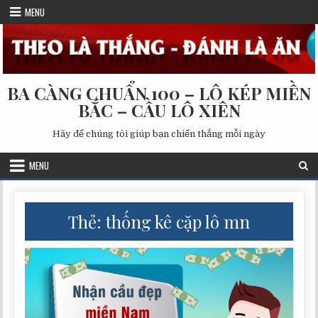
Skip
MENU
to
content
BA CÀNG CHUẨN 100 – LÔ KÉP MIỀN
BẮC – CẦU LÔ XIÊN
Hãy để chúng tôi giúp bạn chiến thắng mỗi ngày
MENU
Thẻ:
thống kê cặp lô mn