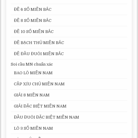
ĐỀ 6 SỐ MIỀN BẮC
ĐỀ 8 SỐ MIỀN BẮC
ĐỀ 10 SỐ MIỀN BẮC
ĐỀ BẠCH THỦ MIỀN BẮC
ĐỀ ĐẦU ĐUÔI MIỀN BẮC
Soi cầu MN chuẩn xác
BAO LÔ MIỀN NAM
CẶP XÍU CHỦ MIỀN NAM
GIẢI 8 MIỀN NAM
GIẢI ĐẶC BIỆT MIỀN NAM
ĐẦU ĐUÔI ĐẶC BIỆT MIỀN NAM
LÔ 3 SỐ MIỀN NAM