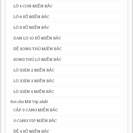
LÔ 4 CON MIỀN BẮC
LÔ 6 SỐ MIỀN BẮC
LÔ 8 SỐ MIỀN BẮC
DÀN LÔ 10 SỐ MIỀN BẮC
ĐỀ SONG THỦ MIỀN BẮC
SONG THỦ LÔ MIỀN BẮC
LÔ XIÊN 2 MIỀN BẮC
LÔ XIÊN 3 MIỀN BẮC
LÔ XIÊN 4 MIỀN BẮC
Soi cầu MB Víp nhất
CẶP 3 CÀNG MIỀN BẮC
3 CÀNG VIP MIỀN BẮC
ĐỀ 4 SỐ MIỀN BẮC