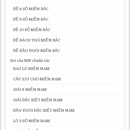
ĐỀ 6 SỐ MIỀN BẮC
ĐỀ 8 SỐ MIỀN BẮC
ĐỀ 10 SỐ MIỀN BẮC
ĐỀ BẠCH THỦ MIỀN BẮC
ĐỀ ĐẦU ĐUÔI MIỀN BẮC
Soi cầu MN chuẩn xác
BAO LÔ MIỀN NAM
CẶP XÍU CHỦ MIỀN NAM
GIẢI 8 MIỀN NAM
GIẢI ĐẶC BIỆT MIỀN NAM
ĐẦU ĐUÔI ĐẶC BIỆT MIỀN NAM
LÔ 3 SỐ MIỀN NAM