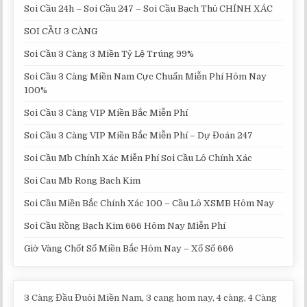
Soi Cầu 24h – Soi Cầu 247 – Soi Cầu Bạch Thủ CHÍNH XÁC
SOI CẦU 3 CÀNG
Soi Cầu 3 Càng 3 Miền Tỷ Lệ Trúng 99%
Soi Cầu 3 Càng Miền Nam Cực Chuẩn Miễn Phí Hôm Nay
100%
Soi Cầu 3 Càng VIP Miền Bắc Miễn Phí
Soi Cầu 3 Càng VIP Miền Bắc Miễn Phí – Dự Đoán 247
Soi Cầu Mb Chính Xác Miễn Phí Soi Cầu Lô Chính Xác
Soi Cau Mb Rong Bach Kim
Soi Cầu Miền Bắc Chính Xác 100 – Cầu Lô XSMB Hôm Nay
Soi Cầu Rồng Bạch Kim 666 Hôm Nay Miễn Phí
Giờ Vàng Chốt Số Miền Bắc Hôm Nay – Xổ Số 666
3 Càng Đầu Đuôi Miền Nam, 3 cang hom nay, 4 càng, 4 Càng