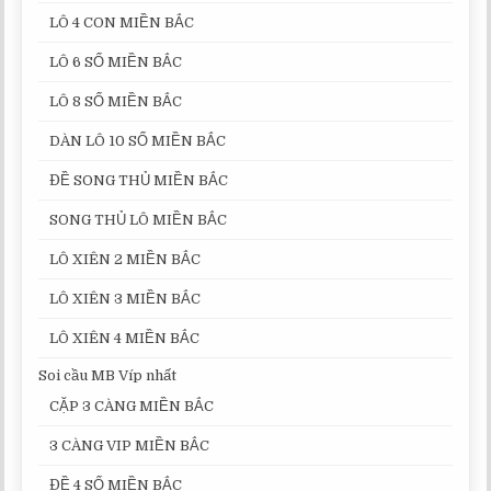
LÔ 4 CON MIỀN BẮC
LÔ 6 SỐ MIỀN BẮC
LÔ 8 SỐ MIỀN BẮC
DÀN LÔ 10 SỐ MIỀN BẮC
ĐỀ SONG THỦ MIỀN BẮC
SONG THỦ LÔ MIỀN BẮC
LÔ XIÊN 2 MIỀN BẮC
LÔ XIÊN 3 MIỀN BẮC
LÔ XIÊN 4 MIỀN BẮC
Soi cầu MB Víp nhất
CẶP 3 CÀNG MIỀN BẮC
3 CÀNG VIP MIỀN BẮC
ĐỀ 4 SỐ MIỀN BẮC