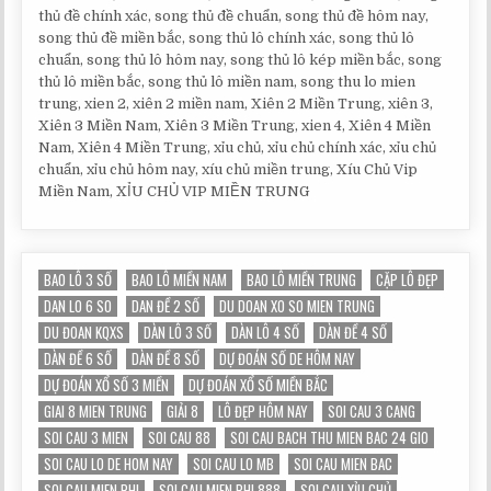
thủ đề chính xác, song thủ đề chuẩn, song thủ đề hôm nay,
song thủ đề miền bắc, song thủ lô chính xác, song thủ lô
chuẩn, song thủ lô hôm nay, song thủ lô kép miền bắc, song
thủ lô miền bắc, song thủ lô miền nam, song thu lo mien
trung, xien 2, xiên 2 miền nam, Xiên 2 Miền Trung, xiên 3,
Xiên 3 Miền Nam, Xiên 3 Miền Trung, xien 4, Xiên 4 Miền
Nam, Xiên 4 Miền Trung, xỉu chủ, xỉu chủ chính xác, xỉu chủ
chuẩn, xỉu chủ hôm nay, xíu chủ miền trung, Xíu Chủ Vip
Miền Nam, XỈU CHỦ VIP MIỀN TRUNG
BAO LÔ 3 SỐ
BAO LÔ MIỀN NAM
BAO LÔ MIỀN TRUNG
CẶP LÔ ĐẸP
DAN LO 6 SO
DAN ĐỀ 2 SỐ
DU DOAN XO SO MIEN TRUNG
DU ĐOAN KQXS
DÀN LÔ 3 SỐ
DÀN LÔ 4 SỐ
DÀN ĐỀ 4 SỐ
DÀN ĐỀ 6 SỐ
DÀN ĐỀ 8 SỐ
DỰ ĐOÁN SỐ DE HÔM NAY
DỰ ĐOÁN XỔ SỐ 3 MIỀN
DỰ ĐOÁN XỔ SỐ MIỀN BẮC
GIAI 8 MIEN TRUNG
GIẢI 8
LÔ ĐẸP HÔM NAY
SOI CAU 3 CANG
SOI CAU 3 MIEN
SOI CAU 88
SOI CAU BACH THU MIEN BAC 24 GIO
SOI CAU LO DE HOM NAY
SOI CAU LO MB
SOI CAU MIEN BAC
SOI CAU MIEN PHI
SOI CAU MIEN PHI 888
SOI CAU XỈU CHỦ