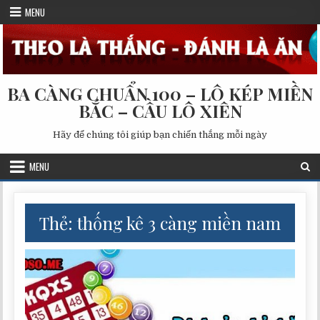
Skip
MENU
to
content
BA CÀNG CHUẨN 100 – LÔ KÉP MIỀN
BẮC – CẦU LÔ XIÊN
Hãy để chúng tôi giúp bạn chiến thắng mỗi ngày
MENU
Thẻ:
thống kê 3 càng miền nam