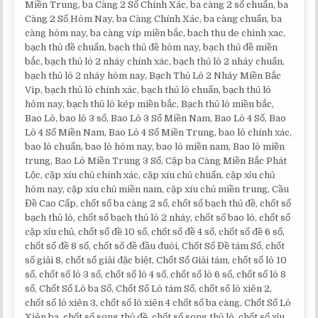
Miền Trung, ba Càng 2 Số Chính Xác, ba càng 2 số chuẩn, ba
Càng 2 Số Hôm Nay, ba Càng Chính Xác, ba càng chuẩn, ba
càng hôm nay, ba càng víp miền bắc, bach thu de chinh xac,
bạch thủ đề chuẩn, bạch thủ đề hôm nay, bạch thủ đề miền
bắc, bạch thủ lô 2 nháy chính xác, bạch thủ lô 2 nháy chuẩn,
bạch thủ lô 2 nháy hôm nay, Bạch Thủ Lô 2 Nháy Miền Bắc
Vip, bạch thủ lô chính xác, bạch thủ lô chuẩn, bạch thủ lô
hôm nay, bạch thủ lô kép miền bắc, Bạch thủ lô miền bắc,
Bao Lô, bao lô 3 số, Bao Lô 3 Số Miền Nam, Bao Lô 4 Số, Bao
Lô 4 Số Miền Nam, Bao Lô 4 Số Miền Trung, bao lô chính xác,
bao lô chuẩn, bao lô hôm nay, bao lô miền nam, Bao lô miền
trung, Bao Lô Miền Trung 3 Số, Cặp ba Càng Miền Bắc Phát
Lộc, cặp xíu chủ chính xác, cặp xíu chủ chuẩn, cặp xỉu chủ
hôm nay, cặp xíu chủ miền nam, cặp xíu chủ miền trung, Cầu
Đề Cao Cấp, chốt số ba càng 2 số, chốt số bạch thủ đề, chốt số
bạch thủ lô, chốt số bạch thủ lô 2 nháy, chốt số bao lô, chốt số
cặp xỉu chủ, chốt số đề 10 số, chốt số đề 4 số, chốt số đề 6 số,
chốt số đề 8 số, chốt số đề đầu đuôi, Chốt Số Đề tám Số, chốt
số giải 8, chốt số giải đặc biệt, Chốt Số Giải tám, chốt số lô 10
số, chốt số lô 3 số, chốt số lô 4 số, chốt số lô 6 số, chốt số lô 8
số, Chốt Số Lô ba Số, Chốt Số Lô tám Số, chốt số lô xiên 2,
chốt số lô xiên 3, chốt số lô xiên 4 chốt số ba càng, Chốt Số Lô
Xiên ba, chốt số song thủ đề, chốt số song thủ lô, chốt số xỉu