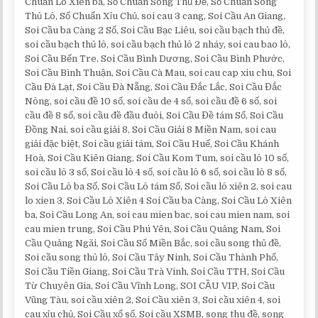
Chuẩn Lô Xiên ba, Số Chuẩn Song Thủ Đề, Số Chuẩn Song
Thủ Lô, Số Chuẩn Xỉu Chủ, soi cau 3 cang, Soi Cầu An Giang,
Soi Cầu ba Càng 2 Số, Soi Cầu Bạc Liêu, soi cầu bạch thủ đề,
soi cầu bạch thủ lô, soi cầu bạch thủ lô 2 nháy, soi cau bao lô,
Soi Cầu Bến Tre, Soi Cầu Bình Dương, Soi Cầu Bình Phước,
Soi Cầu Bình Thuận, Soi Cầu Cà Mau, soi cau cap xiu chu, Soi
Cầu Đà Lạt, Soi Cầu Đà Nẵng, Soi Cầu Đắc Lắc, Soi Cầu Đắc
Nông, soi cầu đề 10 số, soi cầu de 4 số, soi cầu đề 6 số, soi
cầu đề 8 số, soi cầu đề đầu đuôi, Soi Cầu Đề tám Số, Soi Cầu
Đồng Nai, soi cầu giải 8, Soi Cầu Giải 8 Miền Nam, soi cau
giải đặc biệt, Soi cầu giải tám, Soi Cầu Huế, Soi Cầu Khánh
Hoà, Soi Cầu Kiên Giang, Soi Cầu Kom Tum, soi cầu lô 10 số,
soi cầu lô 3 số, Soi cầu lô 4 số, soi cầu lô 6 số, soi cầu lô 8 số,
Soi Cầu Lô ba Số, Soi Cầu Lô tám Số, Soi cầu lô xiên 2, soi cau
lo xien 3, Soi Cầu Lô Xiên 4 Soi Cầu ba Càng, Soi Cầu Lô Xiên
ba, Soi Cầu Long An, soi cau mien bac, soi cau mien nam, soi
cau mien trung, Soi Cầu Phú Yên, Soi Cầu Quảng Nam, Soi
Cầu Quảng Ngãi, Soi Cầu Số Miền Bắc, soi cầu song thủ đề,
Soi cầu song thủ lô, Soi Cầu Tây Ninh, Soi Cầu Thành Phố,
Soi Cầu Tiền Giang, Soi Cầu Trà Vinh, Soi Cầu TTH, Soi Cầu
Từ Chuyên Gia, Soi Cầu Vĩnh Long, SOI CẦU VIP, Soi Cầu
Vũng Tàu, soi cầu xiên 2, Soi Cầu xiên 3, Soi cầu xiên 4, soi
cau xỉu chủ, Soi Cầu xổ số, Soi cầu XSMB, song thu đề, song