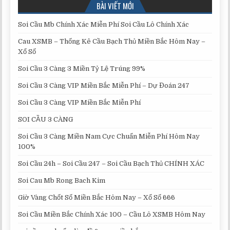
BÀI VIẾT MỚI
Soi Cầu Mb Chính Xác Miễn Phí Soi Cầu Lô Chính Xác
Cau XSMB – Thống Kê Cầu Bạch Thủ Miền Bắc Hôm Nay –
Xổ Số
Soi Cầu 3 Càng 3 Miền Tỷ Lệ Trúng 99%
Soi Cầu 3 Càng VIP Miền Bắc Miễn Phí – Dự Đoán 247
Soi Cầu 3 Càng VIP Miền Bắc Miễn Phí
SOI CẦU 3 CÀNG
Soi Cầu 3 Càng Miền Nam Cực Chuẩn Miễn Phí Hôm Nay
100%
Soi Cầu 24h – Soi Cầu 247 – Soi Cầu Bạch Thủ CHÍNH XÁC
Soi Cau Mb Rong Bach Kim
Giờ Vàng Chốt Số Miền Bắc Hôm Nay – Xổ Số 666
Soi Cầu Miền Bắc Chính Xác 100 – Cầu Lô XSMB Hôm Nay