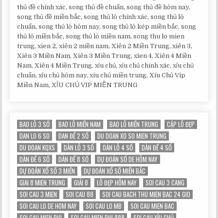
thủ đề chính xác, song thủ đề chuẩn, song thủ đề hôm nay,
song thủ đề miền bắc, song thủ lô chính xác, song thủ lô
chuẩn, song thủ lô hôm nay, song thủ lô kép miền bắc, song
thủ lô miền bắc, song thủ lô miền nam, song thu lo mien
trung, xien 2, xiên 2 miền nam, Xiên 2 Miền Trung, xiên 3,
Xiên 3 Miền Nam, Xiên 3 Miền Trung, xien 4, Xiên 4 Miền
Nam, Xiên 4 Miền Trung, xỉu chủ, xỉu chủ chính xác, xỉu chủ
chuẩn, xỉu chủ hôm nay, xíu chủ miền trung, Xíu Chủ Vip
Miền Nam, XỈU CHỦ VIP MIỀN TRUNG
BAO LÔ 3 SỐ
BAO LÔ MIỀN NAM
BAO LÔ MIỀN TRUNG
CẶP LÔ ĐẸP
DAN LO 6 SO
DAN ĐỀ 2 SỐ
DU DOAN XO SO MIEN TRUNG
DU ĐOAN KQXS
DÀN LÔ 3 SỐ
DÀN LÔ 4 SỐ
DÀN ĐỀ 4 SỐ
DÀN ĐỀ 6 SỐ
DÀN ĐỀ 8 SỐ
DỰ ĐOÁN SỐ DE HÔM NAY
DỰ ĐOÁN XỔ SỐ 3 MIỀN
DỰ ĐOÁN XỔ SỐ MIỀN BẮC
GIAI 8 MIEN TRUNG
GIẢI 8
LÔ ĐẸP HÔM NAY
SOI CAU 3 CANG
SOI CAU 3 MIEN
SOI CAU 88
SOI CAU BACH THU MIEN BAC 24 GIO
SOI CAU LO DE HOM NAY
SOI CAU LO MB
SOI CAU MIEN BAC
SOI CAU MIEN PHI
SOI CAU MIEN PHI 888
SOI CAU XỈU CHỦ