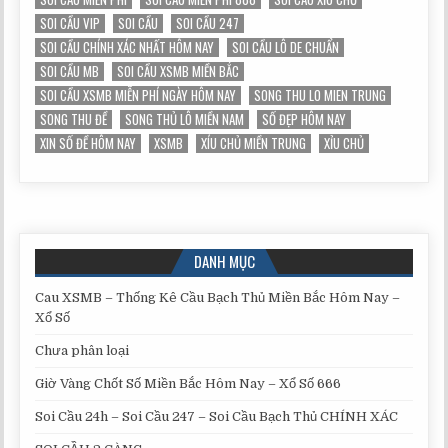
SOI CẦU VIP
SOI CẦU
SOI CẦU 247
SOI CẦU CHÍNH XÁC NHẤT HÔM NAY
SOI CẦU LÔ DE CHUẨN
SOI CẦU MB
SOI CẦU XSMB MIỀN BẮC
SOI CẦU XSMB MIỄN PHÍ NGÀY HÔM NAY
SONG THU LO MIEN TRUNG
SONG THU ĐỀ
SONG THỦ LÔ MIỀN NAM
SỐ ĐẸP HÔM NAY
XIN SỐ ĐỀ HÔM NAY
XSMB
XÍU CHỦ MIỀN TRUNG
XỈU CHỦ
DANH MỤC
Cau XSMB – Thống Kê Cầu Bạch Thủ Miền Bắc Hôm Nay –
Xổ Số
Chưa phân loại
Giờ Vàng Chốt Số Miền Bắc Hôm Nay – Xổ Số 666
Soi Cầu 24h – Soi Cầu 247 – Soi Cầu Bạch Thủ CHÍNH XÁC