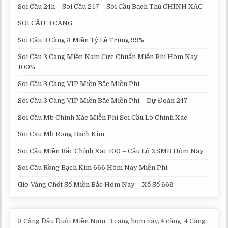
Soi Cầu 24h – Soi Cầu 247 – Soi Cầu Bạch Thủ CHÍNH XÁC
SOI CẦU 3 CÀNG
Soi Cầu 3 Càng 3 Miền Tỷ Lệ Trúng 99%
Soi Cầu 3 Càng Miền Nam Cực Chuẩn Miễn Phí Hôm Nay
100%
Soi Cầu 3 Càng VIP Miền Bắc Miễn Phí
Soi Cầu 3 Càng VIP Miền Bắc Miễn Phí – Dự Đoán 247
Soi Cầu Mb Chính Xác Miễn Phí Soi Cầu Lô Chính Xác
Soi Cau Mb Rong Bach Kim
Soi Cầu Miền Bắc Chính Xác 100 – Cầu Lô XSMB Hôm Nay
Soi Cầu Rồng Bạch Kim 666 Hôm Nay Miễn Phí
Giờ Vàng Chốt Số Miền Bắc Hôm Nay – Xổ Số 666
3 Càng Đầu Đuôi Miền Nam, 3 cang hom nay, 4 càng, 4 Càng