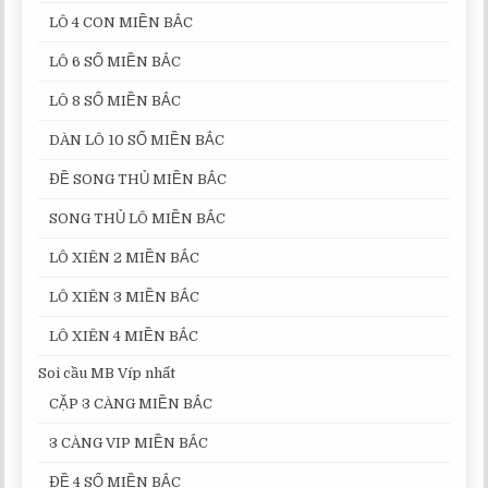
LÔ 4 CON MIỀN BẮC
LÔ 6 SỐ MIỀN BẮC
LÔ 8 SỐ MIỀN BẮC
DÀN LÔ 10 SỐ MIỀN BẮC
ĐỀ SONG THỦ MIỀN BẮC
SONG THỦ LÔ MIỀN BẮC
LÔ XIÊN 2 MIỀN BẮC
LÔ XIÊN 3 MIỀN BẮC
LÔ XIÊN 4 MIỀN BẮC
Soi cầu MB Víp nhất
CẶP 3 CÀNG MIỀN BẮC
3 CÀNG VIP MIỀN BẮC
ĐỀ 4 SỐ MIỀN BẮC