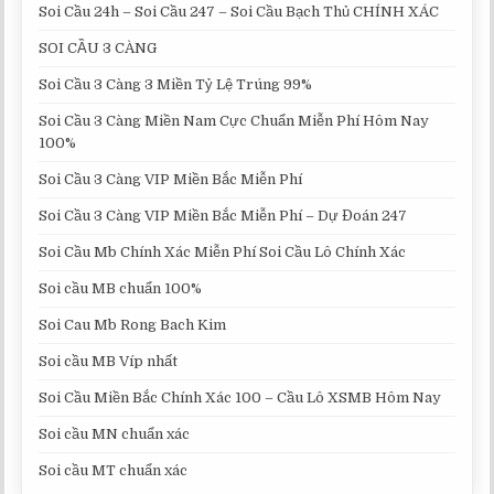
Soi Cầu 24h – Soi Cầu 247 – Soi Cầu Bạch Thủ CHÍNH XÁC
SOI CẦU 3 CÀNG
Soi Cầu 3 Càng 3 Miền Tỷ Lệ Trúng 99%
Soi Cầu 3 Càng Miền Nam Cực Chuẩn Miễn Phí Hôm Nay
100%
Soi Cầu 3 Càng VIP Miền Bắc Miễn Phí
Soi Cầu 3 Càng VIP Miền Bắc Miễn Phí – Dự Đoán 247
Soi Cầu Mb Chính Xác Miễn Phí Soi Cầu Lô Chính Xác
Soi cầu MB chuẩn 100%
Soi Cau Mb Rong Bach Kim
Soi cầu MB Víp nhất
Soi Cầu Miền Bắc Chính Xác 100 – Cầu Lô XSMB Hôm Nay
Soi cầu MN chuẩn xác
Soi cầu MT chuẩn xác