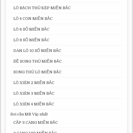
LÔ BẠCH THỦ KÉP MIỀN BẮC
LÔ 4 CON MIỀN BẮC
LÔ 6 SỐ MIỀN BẮC
LÔ 8 SỐ MIỀN BẮC
DÀN LÔ 10 SỐ MIỀN BẮC
ĐỀ SONG THỦ MIỀN BẮC
SONG THỦ LÔ MIỀN BẮC
LÔ XIÊN 2 MIỀN BẮC
LÔ XIÊN 3 MIỀN BẮC
LÔ XIÊN 4 MIỀN BẮC
Soi cầu MB Víp nhất
CẶP 3 CÀNG MIỀN BẮC