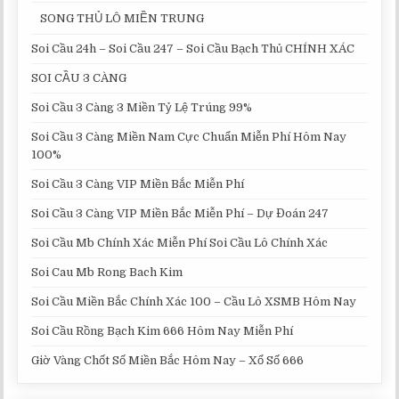
SONG THỦ LÔ MIỀN TRUNG
Soi Cầu 24h – Soi Cầu 247 – Soi Cầu Bạch Thủ CHÍNH XÁC
SOI CẦU 3 CÀNG
Soi Cầu 3 Càng 3 Miền Tỷ Lệ Trúng 99%
Soi Cầu 3 Càng Miền Nam Cực Chuẩn Miễn Phí Hôm Nay
100%
Soi Cầu 3 Càng VIP Miền Bắc Miễn Phí
Soi Cầu 3 Càng VIP Miền Bắc Miễn Phí – Dự Đoán 247
Soi Cầu Mb Chính Xác Miễn Phí Soi Cầu Lô Chính Xác
Soi Cau Mb Rong Bach Kim
Soi Cầu Miền Bắc Chính Xác 100 – Cầu Lô XSMB Hôm Nay
Soi Cầu Rồng Bạch Kim 666 Hôm Nay Miễn Phí
Giờ Vàng Chốt Số Miền Bắc Hôm Nay – Xổ Số 666