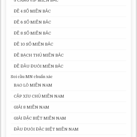
3 CÀNG VIP MIỀN BẮC
ĐỀ 4 SỐ MIỀN BẮC
ĐỀ 6 SỐ MIỀN BẮC
ĐỀ 8 SỐ MIỀN BẮC
ĐỀ 10 SỐ MIỀN BẮC
ĐỀ BẠCH THỦ MIỀN BẮC
ĐỀ ĐẦU ĐUÔI MIỀN BẮC
Soi cầu MN chuẩn xác
BAO LÔ MIỀN NAM
CẶP XÍU CHỦ MIỀN NAM
GIẢI 8 MIỀN NAM
GIẢI ĐẶC BIỆT MIỀN NAM
ĐẦU ĐUÔI ĐẶC BIỆT MIỀN NAM