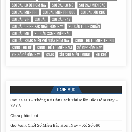
SOI CAU LO DE HOM NAY
SOI CAU LO MB
SOI CAU MIEN BAC
SOI CAU MIEN PHI
SOI CAU MIEN PHI 888
SOI CAU XỈU CHỦ
SOI CẦU VIP
SOI CẦU
SOI CẦU 247
SOI CẦU CHÍNH XÁC NHẤT HÔM NAY
SOI CẦU LÔ DE CHUẨN
SOI CẦU MB
SOI CẦU XSMB MIỀN BẮC
SOI CẦU XSMB MIỄN PHÍ NGÀY HÔM NAY
SONG THU LO MIEN TRUNG
SONG THU ĐỀ
SONG THỦ LÔ MIỀN NAM
SỐ ĐẸP HÔM NAY
XIN SỐ ĐỀ HÔM NAY
XSMB
XÍU CHỦ MIỀN TRUNG
XỈU CHỦ
DANH MỤC
Cau XSMB – Thống Kê Cầu Bạch Thủ Miền Bắc Hôm Nay –
Xổ Số
Chưa phân loại
Giờ Vàng Chốt Số Miền Bắc Hôm Nay – Xổ Số 666