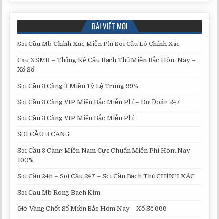
BÀI VIẾT MỚI
Soi Cầu Mb Chính Xác Miễn Phí Soi Cầu Lô Chính Xác
Cau XSMB – Thống Kê Cầu Bạch Thủ Miền Bắc Hôm Nay –
Xổ Số
Soi Cầu 3 Càng 3 Miền Tỷ Lệ Trúng 99%
Soi Cầu 3 Càng VIP Miền Bắc Miễn Phí – Dự Đoán 247
Soi Cầu 3 Càng VIP Miền Bắc Miễn Phí
SOI CẦU 3 CÀNG
Soi Cầu 3 Càng Miền Nam Cực Chuẩn Miễn Phí Hôm Nay
100%
Soi Cầu 24h – Soi Cầu 247 – Soi Cầu Bạch Thủ CHÍNH XÁC
Soi Cau Mb Rong Bach Kim
Giờ Vàng Chốt Số Miền Bắc Hôm Nay – Xổ Số 666