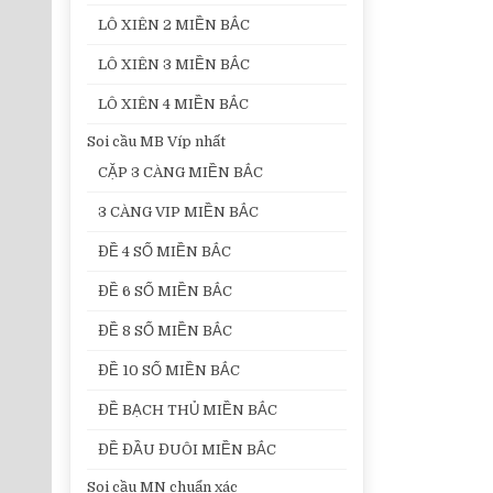
LÔ XIÊN 2 MIỀN BẮC
LÔ XIÊN 3 MIỀN BẮC
LÔ XIÊN 4 MIỀN BẮC
Soi cầu MB Víp nhất
CẶP 3 CÀNG MIỀN BẮC
3 CÀNG VIP MIỀN BẮC
ĐỀ 4 SỐ MIỀN BẮC
ĐỀ 6 SỐ MIỀN BẮC
ĐỀ 8 SỐ MIỀN BẮC
ĐỀ 10 SỐ MIỀN BẮC
ĐỀ BẠCH THỦ MIỀN BẮC
ĐỀ ĐẦU ĐUÔI MIỀN BẮC
Soi cầu MN chuẩn xác