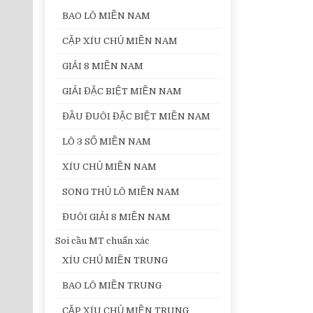
BAO LÔ MIỀN NAM
CẶP XÍU CHỦ MIỀN NAM
GIẢI 8 MIỀN NAM
GIẢI ĐẶC BIỆT MIỀN NAM
ĐẦU ĐUÔI ĐẶC BIỆT MIỀN NAM
LÔ 3 SỐ MIỀN NAM
XÍU CHỦ MIỀN NAM
SONG THỦ LÔ MIỀN NAM
ĐUÔI GIẢI 8 MIỀN NAM
Soi cầu MT chuẩn xác
XÍU CHỦ MIỀN TRUNG
BAO LÔ MIỀN TRUNG
CẶP XÍU CHỦ MIỀN TRUNG