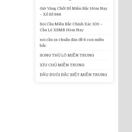
Giờ Vàng Chốt Số Miền Bắc Hôm Nay
– Xổ Số 666
Soi Cầu Miền Bắc Chính Xác 100 –
Cầu Lô XSMB Hôm Nay
soi cầu xs chuẩn dàn đề 6 con miền
bắc
SONG THỦ LÔ MIỀN TRUNG
XÍU CHỦ MIỀN TRUNG
ĐẦU ĐUÔI ĐẶC BIỆT MIỀN TRUNG