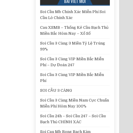
BÀI VIẾT MỚI
Soi Cầu Mb Chính Xác Miễn Phí Soi
Cầu Lô Chính Xác
Cau XSMB – Thống Kê Cầu Bạch Thủ
Miền Bắc Hôm Nay – Xổ Số
Soi Cầu 3 Càng 3 Miền Tỷ Lệ Trúng
99%
Soi Cầu 3 Càng VIP Miền Bắc Miễn
Phí – Dự Đoán 247
Soi Cầu 3 Càng VIP Miền Bắc Miễn
Phí
SOI CẦU 3 CÀNG
Soi Cầu 3 Càng Miền Nam Cực Chuẩn
Miễn Phí Hôm Nay 100%
Soi Cầu 24h – Soi Cầu 247 – Soi Cầu
Bạch Thủ CHÍNH XÁC
Soi Cau Mb Rong Bach Kim