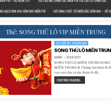
MIỄN PHÍ – DỰ ĐOÁN 247
SOI CẦU MB CHÍNH XÁC MIỄN PHÍ SOI CẦU LÔ CHÍNH XÁC
ỒNG BẠCH KIM 666 HÔM NAY MIỄN PHÍ
GIỜ VÀNG CHỐT SỐ MIỀN BẮC HÔM NAY – XỔ S
Thẻ:
SONG THỦ LÔ VIP MIỀN TRUNG
SOI CẦU MT CHUẨN XÁC
Posted
in
SONG THỦ LÔ MIỀN TRU
AUTHOR:
PUBLISHED
ADMIN
15/04/2021
DATE:
SONG THỦ LÔ MIỀN TRUNG SONG
MIỀN TRUNG ♛ Chúng tôi luôn đi đầ
vực soi cầu và dự đoán lô đề…
SONG
CONTINUE READING...
THỦ
LÔ
MIỀN
TRUNG