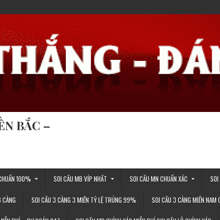
ỀN BẮC –
 CHUẨN 100%
SOI CẦU MB VÍP NHẤT
SOI CẦU MN CHUẨN XÁC
SOI
3 CÀNG
SOI CẦU 3 CÀNG 3 MIỀN TỶ LỆ TRÚNG 99%
SOI CẦU 3 CÀNG MIỀN NAM