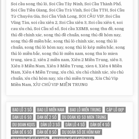
Soi cầu song thủ lô, Soi Cầu Tây Ninh, Soi Cầu Thành Phố,
Soi Cầu Tiền Giang, Soi Cầu Trà Vinh, Soi Cầu TTH, Soi Cầu
Từ Chuyên Gia, Soi Cầu Vĩnh Long, SOI CẦU VIP, Soi Cầu
Vũng Tàu, soi cầu xiên 2, Soi Cầu xiên 3, Soi cầu xiên 4, soi
cau xỉu chủ, Soi Cầu xổ số, Soi cầu XSMB, song thu đề, song
thủ đề chính xác, song thủ đề chuẩn, song thủ đề hôm nay,
song thủ đề miền bắc, song thủ lô chính xác, song thủ lô
chuẩn, song thủ lô hôm nay, song thủ lô kép miền bắc, song
thủ lô miền bắc, song thủ lô miền nam, song thu lo mien
trung, xien 2, xiên 2 miền nam, Xiên 2 Miền Trung, xiên 3,
Xiên 3 Miền Nam, Xiên 3 Miền Trung, xien 4, Xiên 4 Miền
Nam, Xiên 4 Miền Trung, xỉu chủ, xỉu chủ chính xác, xỉu chủ
chuẩn, xỉu chủ hôm nay, xíu chủ miền trung, Xíu Chủ Vip
Miền Nam, XỈU CHỦ VIP MIỀN TRUNG
BAO LÔ 3 SỐ
BAO LÔ MIỀN NAM
BAO LÔ MIỀN TRUNG
CẶP LÔ ĐẸP
DAN LO 6 SO
DAN ĐỀ 2 SỐ
DU DOAN XO SO MIEN TRUNG
DU ĐOAN KQXS
DÀN LÔ 3 SỐ
DÀN LÔ 4 SỐ
DÀN ĐỀ 4 SỐ
DÀN ĐỀ 6 SỐ
DÀN ĐỀ 8 SỐ
DỰ ĐOÁN SỐ DE HÔM NAY