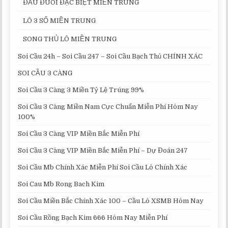
ĐẦU ĐUÔI ĐẶC BIỆT MIỀN TRUNG
LÔ 3 SỐ MIỀN TRUNG
SONG THỦ LÔ MIỀN TRUNG
Soi Cầu 24h – Soi Cầu 247 – Soi Cầu Bạch Thủ CHÍNH XÁC
SOI CẦU 3 CÀNG
Soi Cầu 3 Càng 3 Miền Tỷ Lệ Trúng 99%
Soi Cầu 3 Càng Miền Nam Cực Chuẩn Miễn Phí Hôm Nay
100%
Soi Cầu 3 Càng VIP Miền Bắc Miễn Phí
Soi Cầu 3 Càng VIP Miền Bắc Miễn Phí – Dự Đoán 247
Soi Cầu Mb Chính Xác Miễn Phí Soi Cầu Lô Chính Xác
Soi Cau Mb Rong Bach Kim
Soi Cầu Miền Bắc Chính Xác 100 – Cầu Lô XSMB Hôm Nay
Soi Cầu Rồng Bạch Kim 666 Hôm Nay Miễn Phí