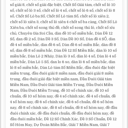
số giải 8, chốt số giải đặc biệt, Chốt Số Giải tám, chốt số lô 10
số, chốt số lô 3 số, chốt số lô 4 số, chốt số lô 6 số, chốt số lô 8
số, Chốt Số Lô ba Số, Chốt Số Lô tám Số, chốt số lô xiên 2,
chốt số lô xiên 3, chốt số lô xiên 4 chốt số ba càng, Chốt Số Lô
Xiên ba, chốt số song thủ đề, chốt số song thủ lô, chốt số xỉu
chủ, Chuyên Gia Soi Cầu, dàn đề 10 số miền bắc, Dàn Đề 12
Số, dan đề 2 số, Dàn Đề 3 Số, Dàn Đề 30 Số, Dàn đề 4 SỐ, dàn
đề 4 số miền bắc, dàn đề 6 số, Dàn đề 6 số miền Bắc, dàn đề 8
số, dàn đề 8 số miền bắc, Dàn Đề 12 Số Miền Bắc, dàn lô 10 số
miền bắc, Dàn Lô 2 Nháy, Dàn lô 3 số, dàn lô 4 số, Dàn lô 4 số
miền bắc, Dàn Lô 5 Số, dan lo 6 so, dàn lô 6 số miền bắc, dàn
lô 8 số miền bắc, Dàn Lô tám Số Miền Bắc, đầu đuôi đặc biệt
miền trung, đầu đuôi giải 8 miền nam, đầu đuôi giải 8 miền
trung, đầu đuôi giải đặc biệt miền nam, Đầu Đuôi Giải tám
Miền Nam, Đầu Đuôi Giải tám Miền Trung, Đầu Đuôi Miền
Nam, Đầu Đuôi Miền Trung, đề 10 số chính xác, đề 10 số
chuẩn, đề 10 số hôm nay, đề 4 số chính xác, đề 4 số chuẩn, đề
4 số hôm nay, đề 6 số chính xác, đề 6 số chuẩn, đề 6 số hôm
nay, đề 8 số chính xác, đề 8 số chuẩn, đề 8 số hôm nay, đề đầu
đuôi chính xác, đề đầu đuôi chuẩn, đề đầu đuôi hôm nay, đề
đầu đuôi miền bắc, Đề 12 Số Chính Xác, Đề 3 Số Chuẩn, Đề 12
Số Hôm Nay, Dự Đoán Miền Bắc, Giải 7 Miền Nam, Giải 7