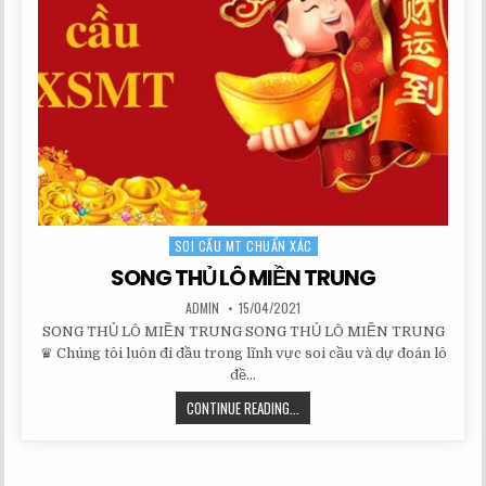
SOI CẦU MT CHUẨN XÁC
Posted
in
SONG THỦ LÔ MIỀN TRUNG
AUTHOR:
PUBLISHED
ADMIN
15/04/2021
DATE:
SONG THỦ LÔ MIỀN TRUNG SONG THỦ LÔ MIỀN TRUNG
♛ Chúng tôi luôn đi đầu trong lĩnh vực soi cầu và dự đoán lô
đề…
SONG
CONTINUE READING...
THỦ
LÔ
MIỀN