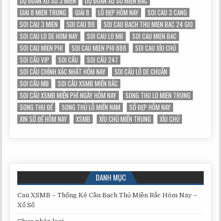
DỰ ĐOÁN XỔ SỐ 3 MIỀN
DỰ ĐOÁN XỔ SỐ MIỀN BẮC
GIAI 8 MIEN TRUNG
GIẢI 8
LÔ ĐẸP HÔM NAY
SOI CAU 3 CANG
SOI CAU 3 MIEN
SOI CAU 88
SOI CAU BACH THU MIEN BAC 24 GIO
SOI CAU LO DE HOM NAY
SOI CAU LO MB
SOI CAU MIEN BAC
SOI CAU MIEN PHI
SOI CAU MIEN PHI 888
SOI CAU XỈU CHỦ
SOI CẦU VIP
SOI CẦU
SOI CẦU 247
SOI CẦU CHÍNH XÁC NHẤT HÔM NAY
SOI CẦU LÔ DE CHUẨN
SOI CẦU MB
SOI CẦU XSMB MIỀN BẮC
SOI CẦU XSMB MIỄN PHÍ NGÀY HÔM NAY
SONG THU LO MIEN TRUNG
SONG THU ĐỀ
SONG THỦ LÔ MIỀN NAM
SỐ ĐẸP HÔM NAY
XIN SỐ ĐỀ HÔM NAY
XSMB
XÍU CHỦ MIỀN TRUNG
XỈU CHỦ
DANH MỤC
Cau XSMB – Thống Kê Cầu Bạch Thủ Miền Bắc Hôm Nay –
Xổ Số