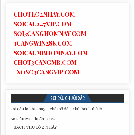
TRUNG
CHOTLO2NHAY.COM
SOICAU247VIP.COM
SOI3CANGHOMNAY.COM
3CANGWIN288.COM
SOICAUMBHOMNAY.COM
CHOT3CANGMB.COM
XOSO3CANGVIP.COM
SOI CẦU CHUẨN XÁC
soi cầu lô hôm nay – chốt số đề – chốt bạch thủ lô
Soi cầu MB chuẩn 100%
BẠCH THỦ LÔ 2 NHÁY