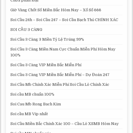
Chưa phân loại
Giờ Vàng Chốt Số Miền Bắc Hôm Nay – Xổ Số 666
Soi Cầu 24h – Soi Cầu 247 – Soi Cầu Bạch Thủ CHÍNH XÁC
SOI CẦU 3 CÀNG
Soi Cầu 3 Càng 3 Miền Tỷ Lệ Trúng 99%
Soi Cầu 3 Càng Miền Nam Cực Chuẩn Miễn Phí Hôm Nay
100%
Soi Cầu 3 Càng VIP Miền Bắc Miễn Phí
Soi Cầu 3 Càng VIP Miền Bắc Miễn Phí – Dự Đoán 247
Soi Cầu Mb Chính Xác Miễn Phí Soi Cầu Lô Chính Xác
Soi cầu MB chuẩn 100%
Soi Cau Mb Rong Bach Kim
Soi cầu MB Víp nhất
Soi Cầu Miền Bắc Chính Xác 100 – Cầu Lô XSMB Hôm Nay