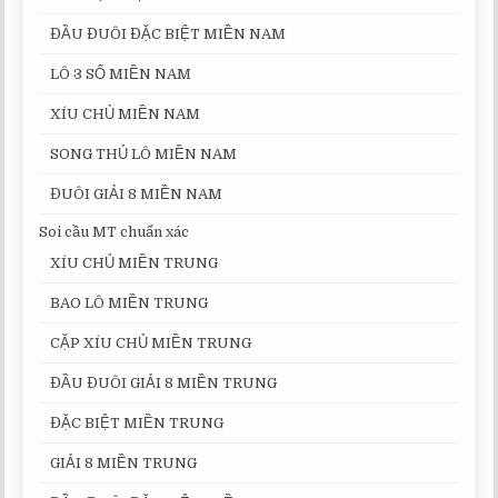
ĐẦU ĐUÔI ĐẶC BIỆT MIỀN NAM
LÔ 3 SỐ MIỀN NAM
XÍU CHỦ MIỀN NAM
SONG THỦ LÔ MIỀN NAM
ĐUÔI GIẢI 8 MIỀN NAM
Soi cầu MT chuẩn xác
XÍU CHỦ MIỀN TRUNG
BAO LÔ MIỀN TRUNG
CẶP XÍU CHỦ MIỀN TRUNG
ĐẦU ĐUÔI GIẢI 8 MIỀN TRUNG
ĐẶC BIỆT MIỀN TRUNG
GIẢI 8 MIỀN TRUNG