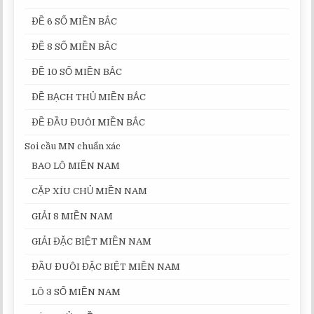
ĐỀ 6 SỐ MIỀN BẮC
ĐỀ 8 SỐ MIỀN BẮC
ĐỀ 10 SỐ MIỀN BẮC
ĐỀ BẠCH THỦ MIỀN BẮC
ĐỀ ĐẦU ĐUÔI MIỀN BẮC
Soi cầu MN chuẩn xác
BAO LÔ MIỀN NAM
CẶP XÍU CHỦ MIỀN NAM
GIẢI 8 MIỀN NAM
GIẢI ĐẶC BIỆT MIỀN NAM
ĐẦU ĐUÔI ĐẶC BIỆT MIỀN NAM
LÔ 3 SỐ MIỀN NAM