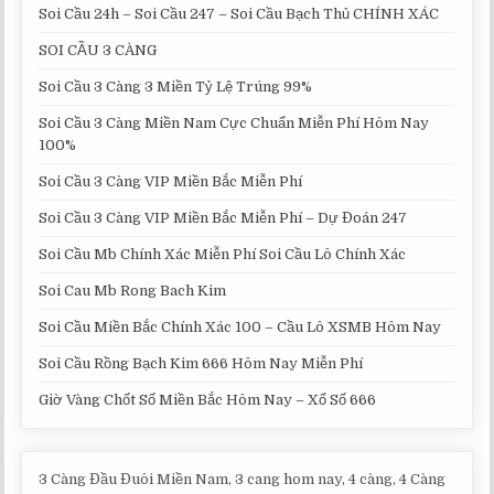
Soi Cầu 24h – Soi Cầu 247 – Soi Cầu Bạch Thủ CHÍNH XÁC
SOI CẦU 3 CÀNG
Soi Cầu 3 Càng 3 Miền Tỷ Lệ Trúng 99%
Soi Cầu 3 Càng Miền Nam Cực Chuẩn Miễn Phí Hôm Nay
100%
Soi Cầu 3 Càng VIP Miền Bắc Miễn Phí
Soi Cầu 3 Càng VIP Miền Bắc Miễn Phí – Dự Đoán 247
Soi Cầu Mb Chính Xác Miễn Phí Soi Cầu Lô Chính Xác
Soi Cau Mb Rong Bach Kim
Soi Cầu Miền Bắc Chính Xác 100 – Cầu Lô XSMB Hôm Nay
Soi Cầu Rồng Bạch Kim 666 Hôm Nay Miễn Phí
Giờ Vàng Chốt Số Miền Bắc Hôm Nay – Xổ Số 666
3 Càng Đầu Đuôi Miền Nam, 3 cang hom nay, 4 càng, 4 Càng