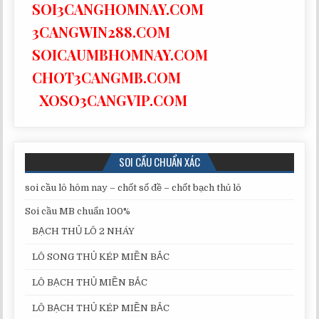
SOI3CANGHOMNAY.COM
3CANGWIN288.COM
SOICAUMBHOMNAY.COM
CHOT3CANGMB.COM
XOSO3CANGVIP.COM
SOI CẦU CHUẨN XÁC
soi cầu lô hôm nay – chốt số đề – chốt bạch thủ lô
Soi cầu MB chuẩn 100%
BẠCH THỦ LÔ 2 NHÁY
LÔ SONG THỦ KÉP MIỀN BẮC
LÔ BẠCH THỦ MIỀN BẮC
LÔ BẠCH THỦ KÉP MIỀN BẮC