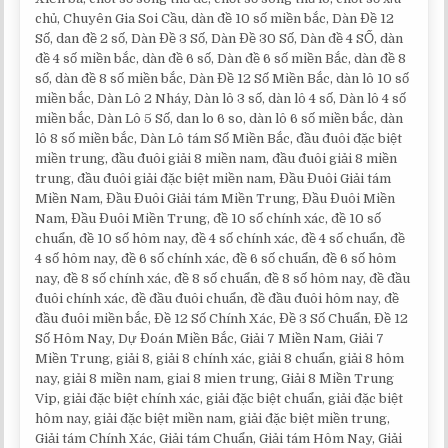
chủ, Chuyên Gia Soi Cầu, dàn đề 10 số miền bắc, Dàn Đề 12
Số, dan đề 2 số, Dàn Đề 3 Số, Dàn Đề 30 Số, Dàn đề 4 SỐ, dàn
đề 4 số miền bắc, dàn đề 6 số, Dàn đề 6 số miền Bắc, dàn đề 8
số, dàn đề 8 số miền bắc, Dàn Đề 12 Số Miền Bắc, dàn lô 10 số
miền bắc, Dàn Lô 2 Nháy, Dàn lô 3 số, dàn lô 4 số, Dàn lô 4 số
miền bắc, Dàn Lô 5 Số, dan lo 6 so, dàn lô 6 số miền bắc, dàn
lô 8 số miền bắc, Dàn Lô tám Số Miền Bắc, đầu đuôi đặc biệt
miền trung, đầu đuôi giải 8 miền nam, đầu đuôi giải 8 miền
trung, đầu đuôi giải đặc biệt miền nam, Đầu Đuôi Giải tám
Miền Nam, Đầu Đuôi Giải tám Miền Trung, Đầu Đuôi Miền
Nam, Đầu Đuôi Miền Trung, đề 10 số chính xác, đề 10 số
chuẩn, đề 10 số hôm nay, đề 4 số chính xác, đề 4 số chuẩn, đề
4 số hôm nay, đề 6 số chính xác, đề 6 số chuẩn, đề 6 số hôm
nay, đề 8 số chính xác, đề 8 số chuẩn, đề 8 số hôm nay, đề đầu
đuôi chính xác, đề đầu đuôi chuẩn, đề đầu đuôi hôm nay, đề
đầu đuôi miền bắc, Đề 12 Số Chính Xác, Đề 3 Số Chuẩn, Đề 12
Số Hôm Nay, Dự Đoán Miền Bắc, Giải 7 Miền Nam, Giải 7
Miền Trung, giải 8, giải 8 chính xác, giải 8 chuẩn, giải 8 hôm
nay, giải 8 miền nam, giai 8 mien trung, Giải 8 Miền Trung
Vip, giải đặc biệt chính xác, giải đặc biệt chuẩn, giải đặc biệt
hôm nay, giải đặc biệt miền nam, giải đặc biệt miền trung,
Giải tám Chính Xác, Giải tám Chuẩn, Giải tám Hôm Nay, Giải