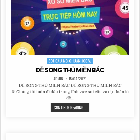
SOI CẦU MB CHUẨN 100%
Posted
in
ĐỀ SONG THỦ MIỀN BẮC
AUTHOR:
PUBLISHED
ADMIN
15/04/2021
DATE:
ĐỀ SONG THỦ MIỀN BẮC ĐỀ SONG THỦ MIỀN BẮC
♛ Chúng tôi luôn đi đầu trong lĩnh vực soi cầu và dự đoán lô
đề…
ĐỀ
CONTINUE READING...
SONG
THỦ
MIỀN
BẮC