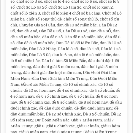
số, chốt số lô 3 số, chốt số lô 4 số, chốt số lô 6 số, chốt số lô 8
số, Chốt Số Lô ba Số, Chốt Số Lô tám Số, chốt số lô xiên 2,
chốt số lô xiên 3, chốt số lô xiên 4 chốt số ba càng, Chốt Số Lô
Xiên ba, chốt số song thủ đề, chốt số song thủ lô, chốt số xỉu
chủ, Chuyên Gia Soi Cầu, dàn đề 10 số miền bắc, Dàn Đề 12
Số, dan đề 2 số, Dàn Đề 3 Số, Dàn Đề 30 Số, Dàn đề 4 SỐ, dàn
đề 4 số miền bắc, dàn đề 6 số, Dàn đề 6 số miền Bắc, dàn đề 8
số, dàn đề 8 số miền bắc, Dàn Đề 12 Số Miền Bắc, dàn lô 10 số
miền bắc, Dàn Lô 2 Nháy, Dàn lô 3 số, dàn lô 4 số, Dàn lô 4 số
miền bắc, Dàn Lô 5 Số, dan lo 6 so, dàn lô 6 số miền bắc, dàn
lô 8 số miền bắc, Dàn Lô tám Số Miền Bắc, đầu đuôi đặc biệt
miền trung, đầu đuôi giải 8 miền nam, đầu đuôi giải 8 miền
trung, đầu đuôi giải đặc biệt miền nam, Đầu Đuôi Giải tám
Miền Nam, Đầu Đuôi Giải tám Miền Trung, Đầu Đuôi Miền
Nam, Đầu Đuôi Miền Trung, đề 10 số chính xác, đề 10 số
chuẩn, đề 10 số hôm nay, đề 4 số chính xác, đề 4 số chuẩn, đề
4 số hôm nay, đề 6 số chính xác, đề 6 số chuẩn, đề 6 số hôm
nay, đề 8 số chính xác, đề 8 số chuẩn, đề 8 số hôm nay, đề đầu
đuôi chính xác, đề đầu đuôi chuẩn, đề đầu đuôi hôm nay, đề
đầu đuôi miền bắc, Đề 12 Số Chính Xác, Đề 3 Số Chuẩn, Đề 12
Số Hôm Nay, Dự Đoán Miền Bắc, Giải 7 Miền Nam, Giải 7
Miền Trung, giải 8, giải 8 chính xác, giải 8 chuẩn, giải 8 hôm
nay, giải 8 miền nam, giai 8 mien trung, Giải 8 Miền Trung