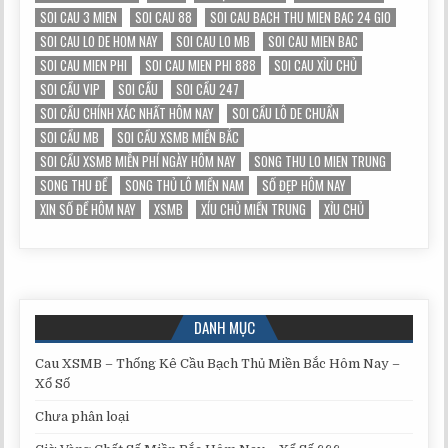
SOI CAU 3 MIEN
SOI CAU 88
SOI CAU BACH THU MIEN BAC 24 GIO
SOI CAU LO DE HOM NAY
SOI CAU LO MB
SOI CAU MIEN BAC
SOI CAU MIEN PHI
SOI CAU MIEN PHI 888
SOI CAU XỈU CHỦ
SOI CẦU VIP
SOI CẦU
SOI CẦU 247
SOI CẦU CHÍNH XÁC NHẤT HÔM NAY
SOI CẦU LÔ DE CHUẨN
SOI CẦU MB
SOI CẦU XSMB MIỀN BẮC
SOI CẦU XSMB MIỄN PHÍ NGÀY HÔM NAY
SONG THU LO MIEN TRUNG
SONG THU ĐỀ
SONG THỦ LÔ MIỀN NAM
SỐ ĐẸP HÔM NAY
XIN SỐ ĐỀ HÔM NAY
XSMB
XÍU CHỦ MIỀN TRUNG
XỈU CHỦ
DANH MỤC
Cau XSMB – Thống Kê Cầu Bạch Thủ Miền Bắc Hôm Nay –
Xổ Số
Chưa phân loại