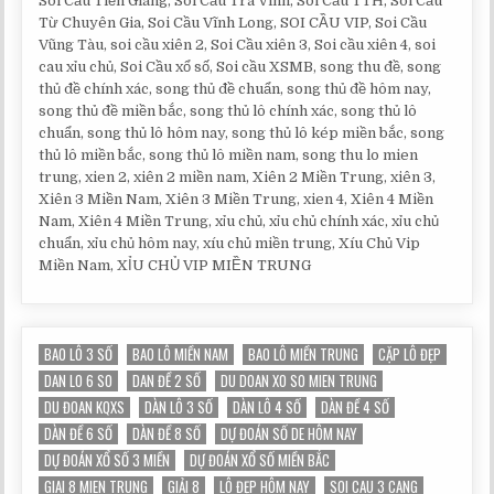
Soi Cầu Tiền Giang, Soi Cầu Trà Vinh, Soi Cầu TTH, Soi Cầu
Từ Chuyên Gia, Soi Cầu Vĩnh Long, SOI CẦU VIP, Soi Cầu
Vũng Tàu, soi cầu xiên 2, Soi Cầu xiên 3, Soi cầu xiên 4, soi
cau xỉu chủ, Soi Cầu xổ số, Soi cầu XSMB, song thu đề, song
thủ đề chính xác, song thủ đề chuẩn, song thủ đề hôm nay,
song thủ đề miền bắc, song thủ lô chính xác, song thủ lô
chuẩn, song thủ lô hôm nay, song thủ lô kép miền bắc, song
thủ lô miền bắc, song thủ lô miền nam, song thu lo mien
trung, xien 2, xiên 2 miền nam, Xiên 2 Miền Trung, xiên 3,
Xiên 3 Miền Nam, Xiên 3 Miền Trung, xien 4, Xiên 4 Miền
Nam, Xiên 4 Miền Trung, xỉu chủ, xỉu chủ chính xác, xỉu chủ
chuẩn, xỉu chủ hôm nay, xíu chủ miền trung, Xíu Chủ Vip
Miền Nam, XỈU CHỦ VIP MIỀN TRUNG
BAO LÔ 3 SỐ
BAO LÔ MIỀN NAM
BAO LÔ MIỀN TRUNG
CẶP LÔ ĐẸP
DAN LO 6 SO
DAN ĐỀ 2 SỐ
DU DOAN XO SO MIEN TRUNG
DU ĐOAN KQXS
DÀN LÔ 3 SỐ
DÀN LÔ 4 SỐ
DÀN ĐỀ 4 SỐ
DÀN ĐỀ 6 SỐ
DÀN ĐỀ 8 SỐ
DỰ ĐOÁN SỐ DE HÔM NAY
DỰ ĐOÁN XỔ SỐ 3 MIỀN
DỰ ĐOÁN XỔ SỐ MIỀN BẮC
GIAI 8 MIEN TRUNG
GIẢI 8
LÔ ĐẸP HÔM NAY
SOI CAU 3 CANG