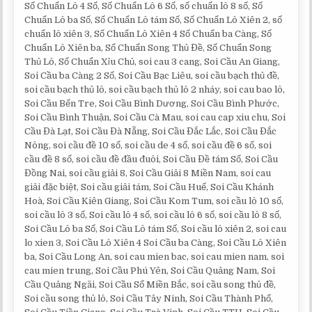
Số Chuẩn Lô 4 Số, Số Chuẩn Lô 6 Số, số chuẩn lô 8 số, Số
Chuẩn Lô ba Số, Số Chuẩn Lô tám Số, Số Chuẩn Lô Xiên 2, số
chuẩn lô xiên 3, Số Chuẩn Lô Xiên 4 Số Chuẩn ba Càng, Số
Chuẩn Lô Xiên ba, Số Chuẩn Song Thủ Đề, Số Chuẩn Song
Thủ Lô, Số Chuẩn Xỉu Chủ, soi cau 3 cang, Soi Cầu An Giang,
Soi Cầu ba Càng 2 Số, Soi Cầu Bạc Liêu, soi cầu bạch thủ đề,
soi cầu bạch thủ lô, soi cầu bạch thủ lô 2 nháy, soi cau bao lô,
Soi Cầu Bến Tre, Soi Cầu Bình Dương, Soi Cầu Bình Phước,
Soi Cầu Bình Thuận, Soi Cầu Cà Mau, soi cau cap xiu chu, Soi
Cầu Đà Lạt, Soi Cầu Đà Nẵng, Soi Cầu Đắc Lắc, Soi Cầu Đắc
Nông, soi cầu đề 10 số, soi cầu de 4 số, soi cầu đề 6 số, soi
cầu đề 8 số, soi cầu đề đầu đuôi, Soi Cầu Đề tám Số, Soi Cầu
Đồng Nai, soi cầu giải 8, Soi Cầu Giải 8 Miền Nam, soi cau
giải đặc biệt, Soi cầu giải tám, Soi Cầu Huế, Soi Cầu Khánh
Hoà, Soi Cầu Kiên Giang, Soi Cầu Kom Tum, soi cầu lô 10 số,
soi cầu lô 3 số, Soi cầu lô 4 số, soi cầu lô 6 số, soi cầu lô 8 số,
Soi Cầu Lô ba Số, Soi Cầu Lô tám Số, Soi cầu lô xiên 2, soi cau
lo xien 3, Soi Cầu Lô Xiên 4 Soi Cầu ba Càng, Soi Cầu Lô Xiên
ba, Soi Cầu Long An, soi cau mien bac, soi cau mien nam, soi
cau mien trung, Soi Cầu Phú Yên, Soi Cầu Quảng Nam, Soi
Cầu Quảng Ngãi, Soi Cầu Số Miền Bắc, soi cầu song thủ đề,
Soi cầu song thủ lô, Soi Cầu Tây Ninh, Soi Cầu Thành Phố,