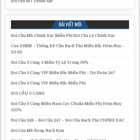
Soi cầu MT chuẩn xác
BÀI VIẾT MỚI
Soi Cầu Mb Chính Xác Miễn Phí Soi Cầu Lô Chính Xác
Cau XSMB – Thống Kê Cầu Bạch Thủ Miền Bắc Hôm Nay –
Xổ Số
Soi Cầu 3 Càng 3 Miền Tỷ Lệ Trúng 99%
Soi Cầu 3 Càng VIP Miền Bắc Miễn Phí – Dự Đoán 247
Soi Cầu 3 Càng VIP Miền Bắc Miễn Phí
SOI CẦU 3 CÀNG
Soi Cầu 3 Càng Miền Nam Cực Chuẩn Miễn Phí Hôm Nay
100%
Soi Cầu 24h – Soi Cầu 247 – Soi Cầu Bạch Thủ CHÍNH XÁC
Soi Cau Mb Rong Bach Kim