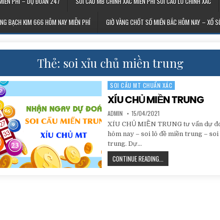
MIỄN PHÍ – DỰ ĐOÁN 247
SOI CẦU MB CHÍNH XÁC MIỄN PHÍ SOI CẦU LÔ CHÍNH XÁC
ỒNG BẠCH KIM 666 HÔM NAY MIỄN PHÍ
GIỜ VÀNG CHỐT SỐ MIỀN BẮC HÔM NAY – XỔ S
Thẻ:
soi xỉu chủ miền trung
SOI CẦU MT CHUẨN XÁC
Posted
in
XÍU CHỦ MIỀN TRUNG
AUTHOR:
PUBLISHED
ADMIN
15/04/2021
DATE:
XÍU CHỦ MIỀN TRUNG tư vấn dự đo
hôm nay – soi lô đề miền trung – soi
trung. Dự…
XÍU
CONTINUE READING...
CHỦ
MIỀN
TRUNG