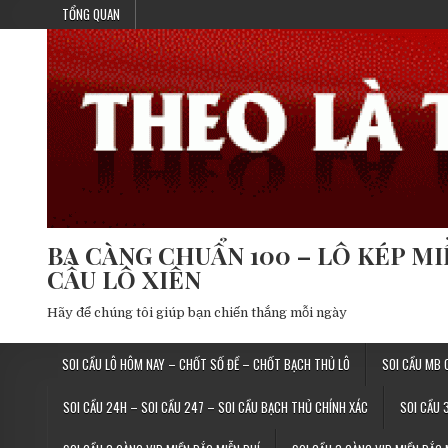
Skip
TỔNG QUAN
to
content
BA CÀNG CHUẨN 100 – LÔ KÉP MI
CẦU LÔ XIÊN
Hãy để chúng tôi giúp bạn chiến thắng mỗi ngày
SOI CẦU LÔ HÔM NAY – CHỐT SỐ ĐỀ – CHỐT BẠCH THỦ LÔ
SOI CẦU MB
SOI CẦU 24H – SOI CẦU 247 – SOI CẦU BẠCH THỦ CHÍNH XÁC
SOI CẦU 