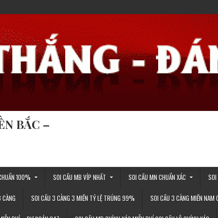
ỀN BẮC –
 CHUẨN 100%
SOI CẦU MB VÍP NHẤT
SOI CẦU MN CHUẨN XÁC
SOI
3 CÀNG
SOI CẦU 3 CÀNG 3 MIỀN TỶ LỆ TRÚNG 99%
SOI CẦU 3 CÀNG MIỀN NAM