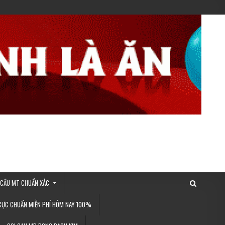
 CẦU MT CHUẨN XÁC
 CỰC CHUẨN MIỄN PHÍ HÔM NAY 100%