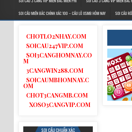
SOI CẦU 3 CÀNG VIP MIỀN BẮC MIỄN PHÍ
SOI CẦU 3 CÀNG VIP MIỀN BẮC 
SOI CẦU MIỀN BẮC CHÍNH XÁC 100 – CẦU LÔ XSMB HÔM NAY
SOI CẦU R
CHOTLO2NHAY.COM
SOICAU247VIP.COM
SOI3CANGHOMNAY.CO
M
3CANGWIN288.COM
SOICAUMBHOMNAY.C
OM
CHOT3CANGMB.COM
XOSO3CANGVIP.COM
SOI CẦU CHUẨN XÁC