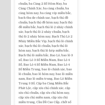
chuẩn, ba Càng 2 Số Hôm Nay, ba
Càng Chính Xác, ba càng chuẩn, ba
càng hôm nay, ba càng víp miền bắc,
bach thu de chinh xac, bạch thủ đề
chuẩn, bạch thủ đề hôm nay, bạch thủ
đề miền bắc, bạch thủ lô 2 nháy chính
xác, bạch thủ lô 2 nháy chuẩn, bạch
thủ lô 2 nháy hôm nay, Bạch Thủ Lô 2
Nháy Miền Bắc Vip, bạch thủ lô chính
xác, bạch thủ lô chuẩn, bạch thủ lô
hôm nay, bạch thủ lô kép miền bắc,
Bạch thủ lô miền bắc, Bao Lô, bao lô 3
số, Bao Lô 3 Số Miền Nam, Bao Lô 4
Số, Bao Lô 4 Số Miền Nam, Bao Lô 4
Số Miền Trung, bao lô chính xác, bao
lô chuẩn, bao lô hôm nay, bao lô miền
nam, Bao lô miền trung, Bao Lô Miền
Trung 3 Số, Cặp ba Càng Miền Bắc
Phát Lộc, cặp xíu chủ chính xác, cặp
xíu chủ chuẩn, cặp xỉu chủ hôm nay,
cặp xíu chủ miền nam, cặp xíu chủ
miền trung, Cầu Đề Cao Cấp, chốt số