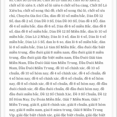
số, Chốt Số Lô ba Số, Chốt Số Lô tám Số, chốt số lô xiên 2,
chốt số lô xiên 3, chốt số lô xiên 4 chốt số ba càng, Chốt Số Lô
Xiên ba, chốt số song thủ đề, chốt số song thủ lô, chốt số xỉu
chủ, Chuyên Gia Soi Cầu, dàn đề 10 số miền bắc, Dàn Đề 12
Số, dan đề 2 số, Dàn Đề 3 Số, Dàn Đề 30 Số, Dàn đề 4 SỐ, dàn
đề 4 số miền bắc, dàn đề 6 số, Dàn đề 6 số miền Bắc, dàn đề 8
số, dàn đề 8 số miền bắc, Dàn Đề 12 Số Miền Bắc, dàn lô 10 số
miền bắc, Dàn Lô 2 Nháy, Dàn lô 3 số, dàn lô 4 số, Dàn lô 4 số
miền bắc, Dàn Lô 5 Số, dan lo 6 so, dàn lô 6 số miền bắc, dàn
lô 8 số miền bắc, Dàn Lô tám Số Miền Bắc, đầu đuôi đặc biệt
miền trung, đầu đuôi giải 8 miền nam, đầu đuôi giải 8 miền
trung, đầu đuôi giải đặc biệt miền nam, Đầu Đuôi Giải tám
Miền Nam, Đầu Đuôi Giải tám Miền Trung, Đầu Đuôi Miền
Nam, Đầu Đuôi Miền Trung, đề 10 số chính xác, đề 10 số
chuẩn, đề 10 số hôm nay, đề 4 số chính xác, đề 4 số chuẩn, đề
4 số hôm nay, đề 6 số chính xác, đề 6 số chuẩn, đề 6 số hôm
nay, đề 8 số chính xác, đề 8 số chuẩn, đề 8 số hôm nay, đề đầu
đuôi chính xác, đề đầu đuôi chuẩn, đề đầu đuôi hôm nay, đề
đầu đuôi miền bắc, Đề 12 Số Chính Xác, Đề 3 Số Chuẩn, Đề 12
Số Hôm Nay, Dự Đoán Miền Bắc, Giải 7 Miền Nam, Giải 7
Miền Trung, giải 8, giải 8 chính xác, giải 8 chuẩn, giải 8 hôm
nay, giải 8 miền nam, giai 8 mien trung, Giải 8 Miền Trung
Vip, giải đặc biệt chính xác, giải đặc biệt chuẩn, giải đặc biệt