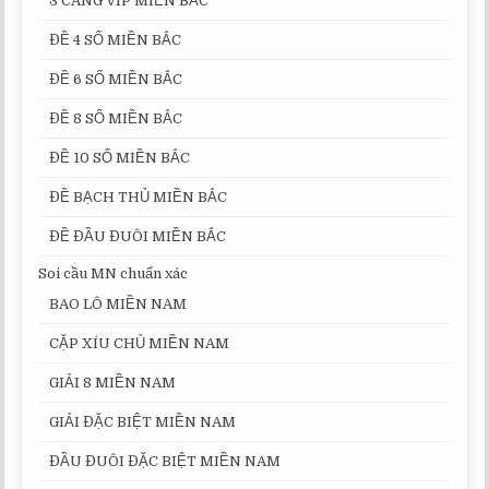
3 CÀNG VIP MIỀN BẮC
ĐỀ 4 SỐ MIỀN BẮC
ĐỀ 6 SỐ MIỀN BẮC
ĐỀ 8 SỐ MIỀN BẮC
ĐỀ 10 SỐ MIỀN BẮC
ĐỀ BẠCH THỦ MIỀN BẮC
ĐỀ ĐẦU ĐUÔI MIỀN BẮC
Soi cầu MN chuẩn xác
BAO LÔ MIỀN NAM
CẶP XÍU CHỦ MIỀN NAM
GIẢI 8 MIỀN NAM
GIẢI ĐẶC BIỆT MIỀN NAM
ĐẦU ĐUÔI ĐẶC BIỆT MIỀN NAM