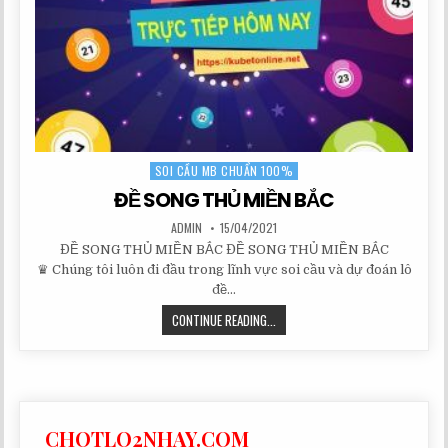
SOI CẦU MB CHUẨN 100%
Posted
in
ĐỀ SONG THỦ MIỀN BẮC
AUTHOR:
PUBLISHED
ADMIN
15/04/2021
DATE:
ĐỀ SONG THỦ MIỀN BẮC ĐỀ SONG THỦ MIỀN BẮC
♛ Chúng tôi luôn đi đầu trong lĩnh vực soi cầu và dự đoán lô
đề…
ĐỀ
CONTINUE READING...
SONG
THỦ
MIỀN
BẮC
CHOTLO2NHAY.COM