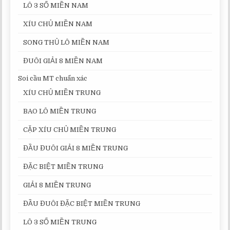
LÔ 3 SỐ MIỀN NAM
XÍU CHỦ MIỀN NAM
SONG THỦ LÔ MIỀN NAM
ĐUÔI GIẢI 8 MIỀN NAM
Soi cầu MT chuẩn xác
XÍU CHỦ MIỀN TRUNG
BAO LÔ MIỀN TRUNG
CẶP XÍU CHỦ MIỀN TRUNG
ĐẦU ĐUÔI GIẢI 8 MIỀN TRUNG
ĐẶC BIỆT MIỀN TRUNG
GIẢI 8 MIỀN TRUNG
ĐẦU ĐUÔI ĐẶC BIỆT MIỀN TRUNG
LÔ 3 SỐ MIỀN TRUNG