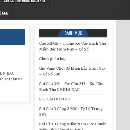
SOI CAU MB RONG BACH KIM
Ố 666
DANH MỤC
Cau XSMB – Thống Kê Cầu Bạch Thủ
Miền Bắc Hôm Nay – Xổ Số
Chưa phân loại
Giờ Vàng Chốt Số Miền Bắc Hôm Nay
IỀN BẮC
– Xổ Số 666
ực soi cầu và
Soi Cầu 24h – Soi Cầu 247 – Soi Cầu
Bạch Thủ CHÍNH XÁC
SOI CẦU 3 CÀNG
Soi Cầu 3 Càng 3 Miền Tỷ Lệ Trúng
99%
Soi Cầu 3 Càng Miền Nam Cực Chuẩn
Miễn Phí Hôm Nay 100%