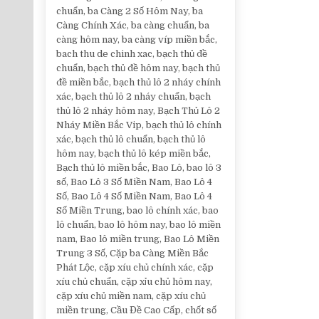
chuẩn, ba Càng 2 Số Hôm Nay, ba
Càng Chính Xác, ba càng chuẩn, ba
càng hôm nay, ba càng víp miền bắc,
bach thu de chinh xac, bạch thủ đề
chuẩn, bạch thủ đề hôm nay, bạch thủ
đề miền bắc, bạch thủ lô 2 nháy chính
xác, bạch thủ lô 2 nháy chuẩn, bạch
thủ lô 2 nháy hôm nay, Bạch Thủ Lô 2
Nháy Miền Bắc Vip, bạch thủ lô chính
xác, bạch thủ lô chuẩn, bạch thủ lô
hôm nay, bạch thủ lô kép miền bắc,
Bạch thủ lô miền bắc, Bao Lô, bao lô 3
số, Bao Lô 3 Số Miền Nam, Bao Lô 4
Số, Bao Lô 4 Số Miền Nam, Bao Lô 4
Số Miền Trung, bao lô chính xác, bao
lô chuẩn, bao lô hôm nay, bao lô miền
nam, Bao lô miền trung, Bao Lô Miền
Trung 3 Số, Cặp ba Càng Miền Bắc
Phát Lộc, cặp xíu chủ chính xác, cặp
xíu chủ chuẩn, cặp xỉu chủ hôm nay,
cặp xíu chủ miền nam, cặp xíu chủ
miền trung, Cầu Đề Cao Cấp, chốt số