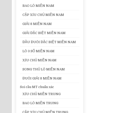
BAO LÔ MIỀN NAM
CẶP XÍU CHỦ MIỀN NAM
GIẢI 8 MIỀN NAM
GIẢI ĐẶC BIỆT MIỀN NAM
ĐẦU ĐUÔI ĐẶC BIỆT MIỀN NAM
LÔ 3 SỐ MIỀN NAM
XÍU CHỦ MIỀN NAM
SONG THỦ LÔ MIỀN NAM
ĐUÔI GIẢI 8 MIỀN NAM
Soi cầu MT chuẩn xác
XÍU CHỦ MIỀN TRUNG
BAO LÔ MIỀN TRUNG
CẶP XÍU CHỦ MIỀN TRUNG