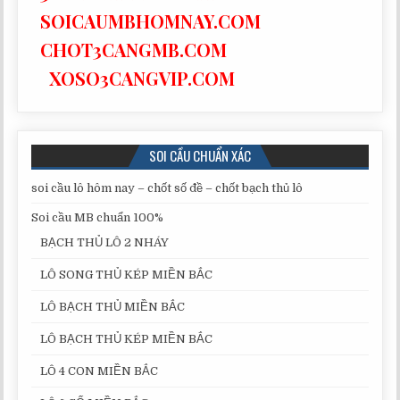
SOICAUMBHOMNAY.COM
CHOT3CANGMB.COM
XOSO3CANGVIP.COM
SOI CẦU CHUẨN XÁC
soi cầu lô hôm nay – chốt số đề – chốt bạch thủ lô
Soi cầu MB chuẩn 100%
BẠCH THỦ LÔ 2 NHÁY
LÔ SONG THỦ KÉP MIỀN BẮC
LÔ BẠCH THỦ MIỀN BẮC
LÔ BẠCH THỦ KÉP MIỀN BẮC
LÔ 4 CON MIỀN BẮC