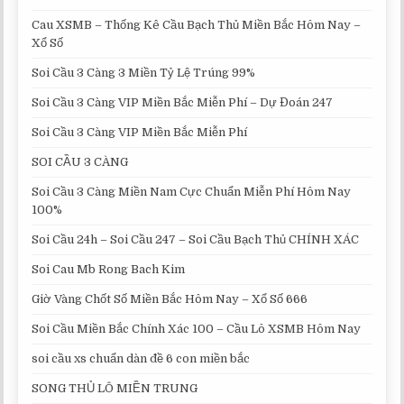
Cau XSMB – Thống Kê Cầu Bạch Thủ Miền Bắc Hôm Nay –
Xổ Số
Soi Cầu 3 Càng 3 Miền Tỷ Lệ Trúng 99%
Soi Cầu 3 Càng VIP Miền Bắc Miễn Phí – Dự Đoán 247
Soi Cầu 3 Càng VIP Miền Bắc Miễn Phí
SOI CẦU 3 CÀNG
Soi Cầu 3 Càng Miền Nam Cực Chuẩn Miễn Phí Hôm Nay
100%
Soi Cầu 24h – Soi Cầu 247 – Soi Cầu Bạch Thủ CHÍNH XÁC
Soi Cau Mb Rong Bach Kim
Giờ Vàng Chốt Số Miền Bắc Hôm Nay – Xổ Số 666
Soi Cầu Miền Bắc Chính Xác 100 – Cầu Lô XSMB Hôm Nay
soi cầu xs chuẩn dàn đề 6 con miền bắc
SONG THỦ LÔ MIỀN TRUNG