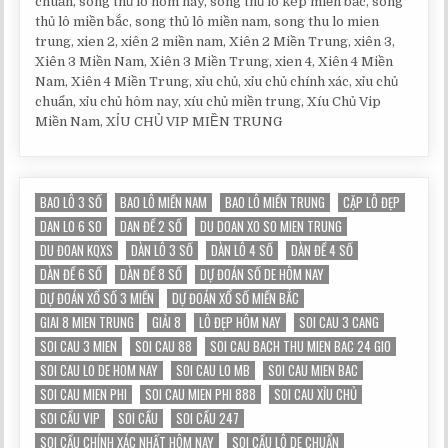
chuẩn, song thủ lô hôm nay, song thủ lô kép miền bắc, song
thủ lô miền bắc, song thủ lô miền nam, song thu lo mien
trung, xien 2, xiên 2 miền nam, Xiên 2 Miền Trung, xiên 3,
Xiên 3 Miền Nam, Xiên 3 Miền Trung, xien 4, Xiên 4 Miền
Nam, Xiên 4 Miền Trung, xỉu chủ, xỉu chủ chính xác, xỉu chủ
chuẩn, xỉu chủ hôm nay, xíu chủ miền trung, Xíu Chủ Vip
Miền Nam, XỈU CHỦ VIP MIỀN TRUNG
BAO LÔ 3 SỐ
BAO LÔ MIỀN NAM
BAO LÔ MIỀN TRUNG
CẶP LÔ ĐẸP
DAN LO 6 SO
DAN ĐỀ 2 SỐ
DU DOAN XO SO MIEN TRUNG
DU ĐOAN KQXS
DÀN LÔ 3 SỐ
DÀN LÔ 4 SỐ
DÀN ĐỀ 4 SỐ
DÀN ĐỀ 6 SỐ
DÀN ĐỀ 8 SỐ
DỰ ĐOÁN SỐ DE HÔM NAY
DỰ ĐOÁN XỔ SỐ 3 MIỀN
DỰ ĐOÁN XỔ SỐ MIỀN BẮC
GIAI 8 MIEN TRUNG
GIẢI 8
LÔ ĐẸP HÔM NAY
SOI CAU 3 CANG
SOI CAU 3 MIEN
SOI CAU 88
SOI CAU BACH THU MIEN BAC 24 GIO
SOI CAU LO DE HOM NAY
SOI CAU LO MB
SOI CAU MIEN BAC
SOI CAU MIEN PHI
SOI CAU MIEN PHI 888
SOI CAU XỈU CHỦ
SOI CẦU VIP
SOI CẦU
SOI CẦU 247
SOI CẦU CHÍNH XÁC NHẤT HÔM NAY
SOI CẦU LÔ DE CHUẨN