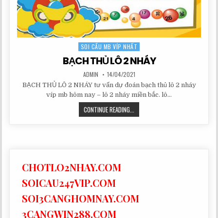
SOI CẦU MB VÍP NHẤT
Posted
in
BẠCH THỦ LÔ 2 NHÁY
AUTHOR:
PUBLISHED
ADMIN
14/04/2021
DATE:
BẠCH THỦ LÔ 2 NHÁY tư vấn dự đoán bạch thủ lô 2 nháy
víp mb hôm nay – lô 2 nháy miền bắc. lô…
BẠCH
CONTINUE READING...
THỦ
LÔ
2
NHÁY
CHOTLO2NHAY.COM
SOICAU247VIP.COM
SOI3CANGHOMNAY.COM
3CANGWIN288.COM