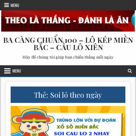
Skip
MENU
to
content
BA CÀNG CHUẨN 100 – LÔ KÉP MIỀN
BẮC – CẦU LÔ XIÊN
Hãy để chúng tôi giúp bạn chiến thắng mỗi ngày
MENU
Thẻ:
Soi lô theo ngày