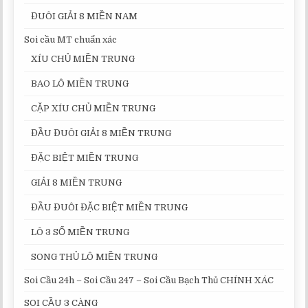
ĐUÔI GIẢI 8 MIỀN NAM
Soi cầu MT chuẩn xác
XÍU CHỦ MIỀN TRUNG
BAO LÔ MIỀN TRUNG
CẶP XÍU CHỦ MIỀN TRUNG
ĐẦU ĐUÔI GIẢI 8 MIỀN TRUNG
ĐẶC BIỆT MIỀN TRUNG
GIẢI 8 MIỀN TRUNG
ĐẦU ĐUÔI ĐẶC BIỆT MIỀN TRUNG
LÔ 3 SỐ MIỀN TRUNG
SONG THỦ LÔ MIỀN TRUNG
Soi Cầu 24h – Soi Cầu 247 – Soi Cầu Bạch Thủ CHÍNH XÁC
SOI CẦU 3 CÀNG