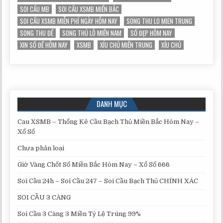
SOI CẦU MB
SOI CẦU XSMB MIỀN BẮC
SOI CẦU XSMB MIỄN PHÍ NGÀY HÔM NAY
SONG THU LO MIEN TRUNG
SONG THU ĐỀ
SONG THỦ LÔ MIỀN NAM
SỐ ĐẸP HÔM NAY
XIN SỐ ĐỀ HÔM NAY
XSMB
XÍU CHỦ MIỀN TRUNG
XỈU CHỦ
DANH MỤC
Cau XSMB – Thống Kê Cầu Bạch Thủ Miền Bắc Hôm Nay –
Xổ Số
Chưa phân loại
Giờ Vàng Chốt Số Miền Bắc Hôm Nay – Xổ Số 666
Soi Cầu 24h – Soi Cầu 247 – Soi Cầu Bạch Thủ CHÍNH XÁC
SOI CẦU 3 CÀNG
Soi Cầu 3 Càng 3 Miền Tỷ Lệ Trúng 99%