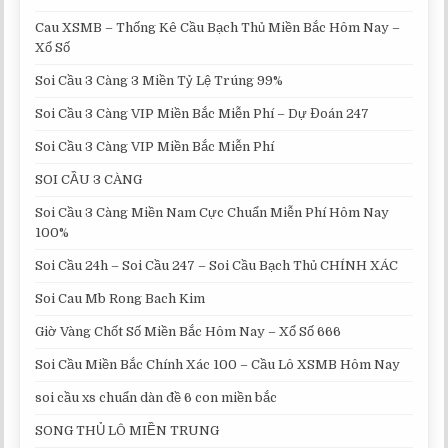
Cau XSMB – Thống Kê Cầu Bạch Thủ Miền Bắc Hôm Nay –
Xổ Số
Soi Cầu 3 Càng 3 Miền Tỷ Lệ Trúng 99%
Soi Cầu 3 Càng VIP Miền Bắc Miễn Phí – Dự Đoán 247
Soi Cầu 3 Càng VIP Miền Bắc Miễn Phí
SOI CẦU 3 CÀNG
Soi Cầu 3 Càng Miền Nam Cực Chuẩn Miễn Phí Hôm Nay
100%
Soi Cầu 24h – Soi Cầu 247 – Soi Cầu Bạch Thủ CHÍNH XÁC
Soi Cau Mb Rong Bach Kim
Giờ Vàng Chốt Số Miền Bắc Hôm Nay – Xổ Số 666
Soi Cầu Miền Bắc Chính Xác 100 – Cầu Lô XSMB Hôm Nay
soi cầu xs chuẩn dàn đề 6 con miền bắc
SONG THỦ LÔ MIỀN TRUNG