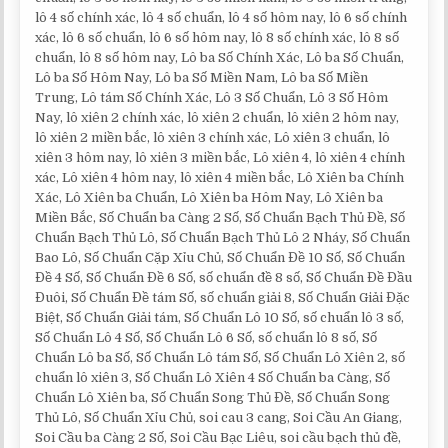
lô 4 số chính xác, lô 4 số chuẩn, lô 4 số hôm nay, lô 6 số chính
xác, lô 6 số chuẩn, lô 6 số hôm nay, lô 8 số chính xác, lô 8 số
chuẩn, lô 8 số hôm nay, Lô ba Số Chính Xác, Lô ba Số Chuẩn,
Lô ba Số Hôm Nay, Lô ba Số Miền Nam, Lô ba Số Miền
Trung, Lô tám Số Chính Xác, Lô 3 Số Chuẩn, Lô 3 Số Hôm
Nay, lô xiên 2 chính xác, lô xiên 2 chuẩn, lô xiên 2 hôm nay,
lô xiên 2 miền bắc, lô xiên 3 chính xác, Lô xiên 3 chuẩn, lô
xiên 3 hôm nay, lô xiên 3 miền bắc, Lô xiên 4, lô xiên 4 chính
xác, Lô xiên 4 hôm nay, lô xiên 4 miền bắc, Lô Xiên ba Chính
Xác, Lô Xiên ba Chuẩn, Lô Xiên ba Hôm Nay, Lô Xiên ba
Miền Bắc, Số Chuẩn ba Càng 2 Số, Số Chuẩn Bạch Thủ Đề, Số
Chuẩn Bạch Thủ Lô, Số Chuẩn Bạch Thủ Lô 2 Nháy, Số Chuẩn
Bao Lô, Số Chuẩn Cặp Xỉu Chủ, Số Chuẩn Đề 10 Số, Số Chuẩn
Đề 4 Số, Số Chuẩn Đề 6 Số, số chuẩn đề 8 số, Số Chuẩn Đề Đầu
Đuôi, Số Chuẩn Đề tám Số, số chuẩn giải 8, Số Chuẩn Giải Đặc
Biệt, Số Chuẩn Giải tám, Số Chuẩn Lô 10 Số, số chuẩn lô 3 số,
Số Chuẩn Lô 4 Số, Số Chuẩn Lô 6 Số, số chuẩn lô 8 số, Số
Chuẩn Lô ba Số, Số Chuẩn Lô tám Số, Số Chuẩn Lô Xiên 2, số
chuẩn lô xiên 3, Số Chuẩn Lô Xiên 4 Số Chuẩn ba Càng, Số
Chuẩn Lô Xiên ba, Số Chuẩn Song Thủ Đề, Số Chuẩn Song
Thủ Lô, Số Chuẩn Xỉu Chủ, soi cau 3 cang, Soi Cầu An Giang,
Soi Cầu ba Càng 2 Số, Soi Cầu Bạc Liêu, soi cầu bạch thủ đề,