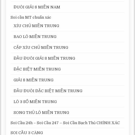
ĐUÔI GIẢI 8 MIỀN NAM
Soi cầu MT chuẩn xác
XÍU CHỦ MIỀN TRUNG
BAO LÔ MIỀN TRUNG
CẶP XÍU CHỦ MIỀN TRUNG
ĐẦU ĐUÔI GIẢI 8 MIỀN TRUNG
ĐẶC BIỆT MIỀN TRUNG
GIẢI 8 MIỀN TRUNG
ĐẦU ĐUÔI ĐẶC BIỆT MIỀN TRUNG
LÔ 3 SỐ MIỀN TRUNG
SONG THỦ LÔ MIỀN TRUNG
Soi Cầu 24h – Soi Cầu 247 – Soi Cầu Bạch Thủ CHÍNH XÁC
SOI CẦU 3 CÀNG