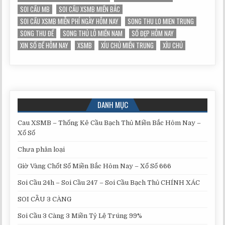
SOI CẦU MB
SOI CẦU XSMB MIỀN BẮC
SOI CẦU XSMB MIỄN PHÍ NGÀY HÔM NAY
SONG THU LO MIEN TRUNG
SONG THU ĐỀ
SONG THỦ LÔ MIỀN NAM
SỐ ĐẸP HÔM NAY
XIN SỐ ĐỀ HÔM NAY
XSMB
XÍU CHỦ MIỀN TRUNG
XỈU CHỦ
DANH MỤC
Cau XSMB – Thống Kê Cầu Bạch Thủ Miền Bắc Hôm Nay –
Xổ Số
Chưa phân loại
Giờ Vàng Chốt Số Miền Bắc Hôm Nay – Xổ Số 666
Soi Cầu 24h – Soi Cầu 247 – Soi Cầu Bạch Thủ CHÍNH XÁC
SOI CẦU 3 CÀNG
Soi Cầu 3 Càng 3 Miền Tỷ Lệ Trúng 99%