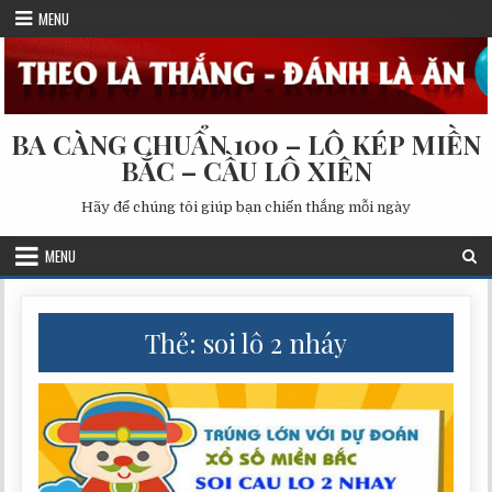
Skip
MENU
to
content
BA CÀNG CHUẨN 100 – LÔ KÉP MIỀN
BẮC – CẦU LÔ XIÊN
Hãy để chúng tôi giúp bạn chiến thắng mỗi ngày
MENU
Thẻ:
soi lô 2 nháy