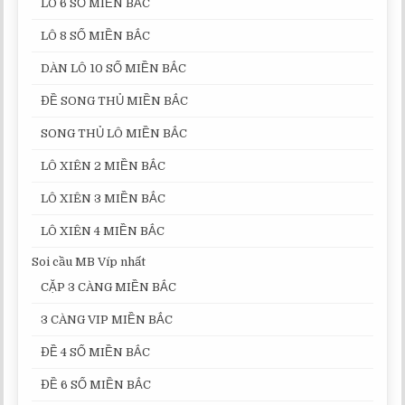
LÔ 6 SỐ MIỀN BẮC
LÔ 8 SỐ MIỀN BẮC
DÀN LÔ 10 SỐ MIỀN BẮC
ĐỀ SONG THỦ MIỀN BẮC
SONG THỦ LÔ MIỀN BẮC
LÔ XIÊN 2 MIỀN BẮC
LÔ XIÊN 3 MIỀN BẮC
LÔ XIÊN 4 MIỀN BẮC
Soi cầu MB Víp nhất
CẶP 3 CÀNG MIỀN BẮC
3 CÀNG VIP MIỀN BẮC
ĐỀ 4 SỐ MIỀN BẮC
ĐỀ 6 SỐ MIỀN BẮC