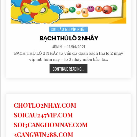
SOI CẦU MB VÍP NHẤT
Posted
in
BẠCH THỦ LÔ 2 NHÁY
AUTHOR:
PUBLISHED
ADMIN
14/04/2021
DATE:
BẠCH THỦ LÔ 2 NHÁY tư vấn dự đoán bạch thủ lô 2 nháy
víp mb hôm nay – lô 2 nháy miền bắc. lô…
BẠCH
CONTINUE READING...
THỦ
LÔ
2
NHÁY
CHOTLO2NHAY.COM
SOICAU247VIP.COM
SOI3CANGHOMNAY.COM
3CANGWIN288.COM