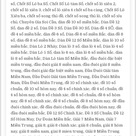
số, Chốt Số Lô ba Số, Chốt Số Lô tám Số, chốt số lô xiên 2,
chốt số lô xiên 3, chốt số lô xiên 4 chốt số ba càng, Chốt Số Lô
Xiên ba, chốt số song thủ đề, chốt số song thủ lô, chốt số xỉu
chủ, Chuyên Gia Soi Cầu, dàn đề 10 số miền bắc, Dàn Đề 12
Số, dan đề 2 số, Dàn Đề 3 Số, Dàn Đề 30 Số, Dàn đề 4 SỐ, dàn
đề 4 số miền bắc, dàn đề 6 số, Dàn đề 6 số miền Bắc, dàn đề 8
số, dàn đề 8 số miền bắc, Dàn Đề 12 Số Miền Bắc, dàn lô 10 số
miền bắc, Dàn Lô 2 Nháy, Dàn lô 3 số, dàn lô 4 số, Dàn lô 4 số
miền bắc, Dàn Lô 5 Số, dan lo 6 so, dàn lô 6 số miền bắc, dàn
lô 8 số miền bắc, Dàn Lô tám Số Miền Bắc, đầu đuôi đặc biệt
miền trung, đầu đuôi giải 8 miền nam, đầu đuôi giải 8 miền
trung, đầu đuôi giải đặc biệt miền nam, Đầu Đuôi Giải tám
Miền Nam, Đầu Đuôi Giải tám Miền Trung, Đầu Đuôi Miền
Nam, Đầu Đuôi Miền Trung, đề 10 số chính xác, đề 10 số
chuẩn, đề 10 số hôm nay, đề 4 số chính xác, đề 4 số chuẩn, đề
4 số hôm nay, đề 6 số chính xác, đề 6 số chuẩn, đề 6 số hôm
nay, đề 8 số chính xác, đề 8 số chuẩn, đề 8 số hôm nay, đề đầu
đuôi chính xác, đề đầu đuôi chuẩn, đề đầu đuôi hôm nay, đề
đầu đuôi miền bắc, Đề 12 Số Chính Xác, Đề 3 Số Chuẩn, Đề 12
Số Hôm Nay, Dự Đoán Miền Bắc, Giải 7 Miền Nam, Giải 7
Miền Trung, giải 8, giải 8 chính xác, giải 8 chuẩn, giải 8 hôm
nay, giải 8 miền nam, giai 8 mien trung, Giải 8 Miền Trung