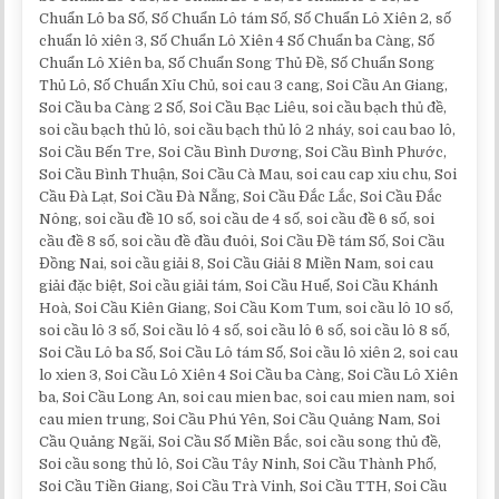
Chuẩn Lô ba Số, Số Chuẩn Lô tám Số, Số Chuẩn Lô Xiên 2, số
chuẩn lô xiên 3, Số Chuẩn Lô Xiên 4 Số Chuẩn ba Càng, Số
Chuẩn Lô Xiên ba, Số Chuẩn Song Thủ Đề, Số Chuẩn Song
Thủ Lô, Số Chuẩn Xỉu Chủ, soi cau 3 cang, Soi Cầu An Giang,
Soi Cầu ba Càng 2 Số, Soi Cầu Bạc Liêu, soi cầu bạch thủ đề,
soi cầu bạch thủ lô, soi cầu bạch thủ lô 2 nháy, soi cau bao lô,
Soi Cầu Bến Tre, Soi Cầu Bình Dương, Soi Cầu Bình Phước,
Soi Cầu Bình Thuận, Soi Cầu Cà Mau, soi cau cap xiu chu, Soi
Cầu Đà Lạt, Soi Cầu Đà Nẵng, Soi Cầu Đắc Lắc, Soi Cầu Đắc
Nông, soi cầu đề 10 số, soi cầu de 4 số, soi cầu đề 6 số, soi
cầu đề 8 số, soi cầu đề đầu đuôi, Soi Cầu Đề tám Số, Soi Cầu
Đồng Nai, soi cầu giải 8, Soi Cầu Giải 8 Miền Nam, soi cau
giải đặc biệt, Soi cầu giải tám, Soi Cầu Huế, Soi Cầu Khánh
Hoà, Soi Cầu Kiên Giang, Soi Cầu Kom Tum, soi cầu lô 10 số,
soi cầu lô 3 số, Soi cầu lô 4 số, soi cầu lô 6 số, soi cầu lô 8 số,
Soi Cầu Lô ba Số, Soi Cầu Lô tám Số, Soi cầu lô xiên 2, soi cau
lo xien 3, Soi Cầu Lô Xiên 4 Soi Cầu ba Càng, Soi Cầu Lô Xiên
ba, Soi Cầu Long An, soi cau mien bac, soi cau mien nam, soi
cau mien trung, Soi Cầu Phú Yên, Soi Cầu Quảng Nam, Soi
Cầu Quảng Ngãi, Soi Cầu Số Miền Bắc, soi cầu song thủ đề,
Soi cầu song thủ lô, Soi Cầu Tây Ninh, Soi Cầu Thành Phố,
Soi Cầu Tiền Giang, Soi Cầu Trà Vinh, Soi Cầu TTH, Soi Cầu