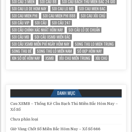
SOI CAU 3 MIEN
SOI CAU 88
SOI CAU BACH THU MIEN BAC 24 GIO
SOI CAU LO DE HOM NAY
SOI CAU LO MB
SOI CAU MIEN BAC
SOI CAU MIEN PHI
SOI CAU MIEN PHI 888
SOI CAU XỈU CHỦ
SOI CẦU VIP
SOI CẦU
SOI CẦU 247
SOI CẦU CHÍNH XÁC NHẤT HÔM NAY
SOI CẦU LÔ DE CHUẨN
SOI CẦU MB
SOI CẦU XSMB MIỀN BẮC
SOI CẦU XSMB MIỄN PHÍ NGÀY HÔM NAY
SONG THU LO MIEN TRUNG
SONG THU ĐỀ
SONG THỦ LÔ MIỀN NAM
SỐ ĐẸP HÔM NAY
XIN SỐ ĐỀ HÔM NAY
XSMB
XÍU CHỦ MIỀN TRUNG
XỈU CHỦ
DANH MỤC
Cau XSMB – Thống Kê Cầu Bạch Thủ Miền Bắc Hôm Nay –
Xổ Số
Chưa phân loại
Giờ Vàng Chốt Số Miền Bắc Hôm Nay – Xổ Số 666