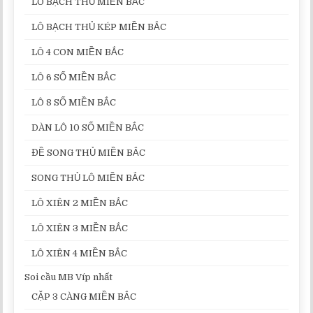
LÔ BẠCH THỦ MIỀN BẮC
LÔ BẠCH THỦ KÉP MIỀN BẮC
LÔ 4 CON MIỀN BẮC
LÔ 6 SỐ MIỀN BẮC
LÔ 8 SỐ MIỀN BẮC
DÀN LÔ 10 SỐ MIỀN BẮC
ĐỀ SONG THỦ MIỀN BẮC
SONG THỦ LÔ MIỀN BẮC
LÔ XIÊN 2 MIỀN BẮC
LÔ XIÊN 3 MIỀN BẮC
LÔ XIÊN 4 MIỀN BẮC
Soi cầu MB Víp nhất
CẶP 3 CÀNG MIỀN BẮC