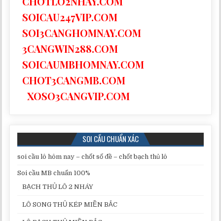
CHOTLO2NHAY.COM
SOICAU247VIP.COM
SOI3CANGHOMNAY.COM
3CANGWIN288.COM
SOICAUMBHOMNAY.COM
CHOT3CANGMB.COM
XOSO3CANGVIP.COM
SOI CẦU CHUẨN XÁC
soi cầu lô hôm nay – chốt số đề – chốt bạch thủ lô
Soi cầu MB chuẩn 100%
BẠCH THỦ LÔ 2 NHÁY
LÔ SONG THỦ KÉP MIỀN BẮC