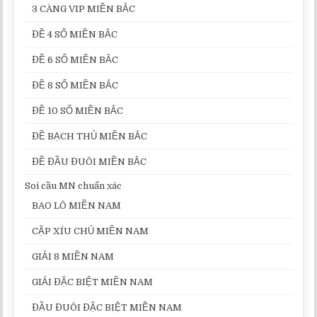
3 CÀNG VIP MIỀN BẮC
ĐỀ 4 SỐ MIỀN BẮC
ĐỀ 6 SỐ MIỀN BẮC
ĐỀ 8 SỐ MIỀN BẮC
ĐỀ 10 SỐ MIỀN BẮC
ĐỀ BẠCH THỦ MIỀN BẮC
ĐỀ ĐẦU ĐUÔI MIỀN BẮC
Soi cầu MN chuẩn xác
BAO LÔ MIỀN NAM
CẶP XÍU CHỦ MIỀN NAM
GIẢI 8 MIỀN NAM
GIẢI ĐẶC BIỆT MIỀN NAM
ĐẦU ĐUÔI ĐẶC BIỆT MIỀN NAM