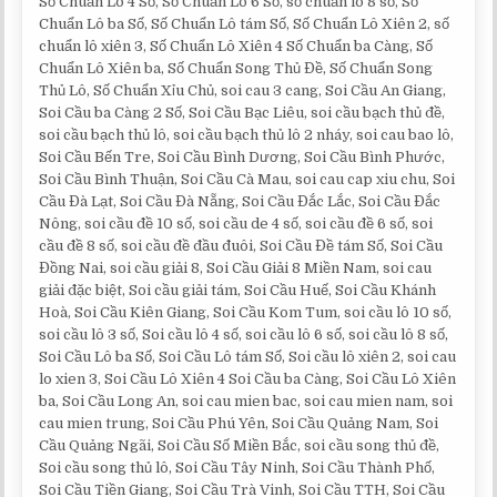
Số Chuẩn Lô 4 Số, Số Chuẩn Lô 6 Số, số chuẩn lô 8 số, Số
Chuẩn Lô ba Số, Số Chuẩn Lô tám Số, Số Chuẩn Lô Xiên 2, số
chuẩn lô xiên 3, Số Chuẩn Lô Xiên 4 Số Chuẩn ba Càng, Số
Chuẩn Lô Xiên ba, Số Chuẩn Song Thủ Đề, Số Chuẩn Song
Thủ Lô, Số Chuẩn Xỉu Chủ, soi cau 3 cang, Soi Cầu An Giang,
Soi Cầu ba Càng 2 Số, Soi Cầu Bạc Liêu, soi cầu bạch thủ đề,
soi cầu bạch thủ lô, soi cầu bạch thủ lô 2 nháy, soi cau bao lô,
Soi Cầu Bến Tre, Soi Cầu Bình Dương, Soi Cầu Bình Phước,
Soi Cầu Bình Thuận, Soi Cầu Cà Mau, soi cau cap xiu chu, Soi
Cầu Đà Lạt, Soi Cầu Đà Nẵng, Soi Cầu Đắc Lắc, Soi Cầu Đắc
Nông, soi cầu đề 10 số, soi cầu de 4 số, soi cầu đề 6 số, soi
cầu đề 8 số, soi cầu đề đầu đuôi, Soi Cầu Đề tám Số, Soi Cầu
Đồng Nai, soi cầu giải 8, Soi Cầu Giải 8 Miền Nam, soi cau
giải đặc biệt, Soi cầu giải tám, Soi Cầu Huế, Soi Cầu Khánh
Hoà, Soi Cầu Kiên Giang, Soi Cầu Kom Tum, soi cầu lô 10 số,
soi cầu lô 3 số, Soi cầu lô 4 số, soi cầu lô 6 số, soi cầu lô 8 số,
Soi Cầu Lô ba Số, Soi Cầu Lô tám Số, Soi cầu lô xiên 2, soi cau
lo xien 3, Soi Cầu Lô Xiên 4 Soi Cầu ba Càng, Soi Cầu Lô Xiên
ba, Soi Cầu Long An, soi cau mien bac, soi cau mien nam, soi
cau mien trung, Soi Cầu Phú Yên, Soi Cầu Quảng Nam, Soi
Cầu Quảng Ngãi, Soi Cầu Số Miền Bắc, soi cầu song thủ đề,
Soi cầu song thủ lô, Soi Cầu Tây Ninh, Soi Cầu Thành Phố,
Soi Cầu Tiền Giang, Soi Cầu Trà Vinh, Soi Cầu TTH, Soi Cầu