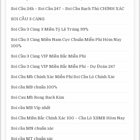
Soi Cầu 24h – Soi Cầu 247 – Soi Cầu Bạch Thủ CHÍNH XÁC
SOI CẦU 3 CÀNG
Soi Cầu 3 Càng 3 Miền Tỷ Lệ Trúng 99%
Soi Cầu 3 Càng Miền Nam Cực Chuẩn Miễn Phí Hôm Nay
100%
Soi Cầu 3 Càng VIP Miền Bắc Miễn Phí
Soi Cầu 3 Càng VIP Miền Bắc Miễn Phí – Dự Đoán 247
Soi Cầu Mb Chính Xác Miễn Phí Soi Cầu Lô Chính Xác
Soi cầu MB chuẩn 100%
Soi Cau Mb Rong Bach Kim
Soi cầu MB Víp nhất
Soi Cầu Miền Bắc Chính Xác 100 – Cầu Lô XSMB Hôm Nay
Soi cầu MN chuẩn xác
Soi cầu MT chuẩn xác