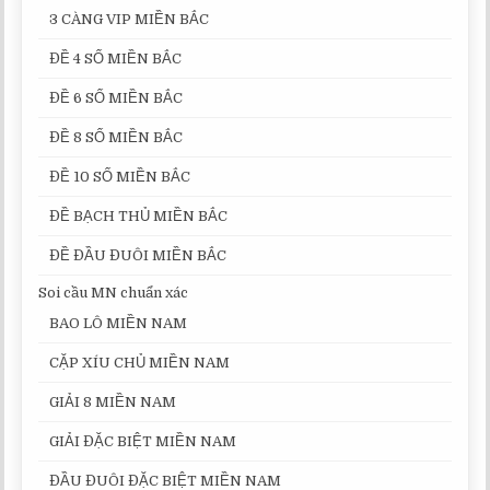
3 CÀNG VIP MIỀN BẮC
ĐỀ 4 SỐ MIỀN BẮC
ĐỀ 6 SỐ MIỀN BẮC
ĐỀ 8 SỐ MIỀN BẮC
ĐỀ 10 SỐ MIỀN BẮC
ĐỀ BẠCH THỦ MIỀN BẮC
ĐỀ ĐẦU ĐUÔI MIỀN BẮC
Soi cầu MN chuẩn xác
BAO LÔ MIỀN NAM
CẶP XÍU CHỦ MIỀN NAM
GIẢI 8 MIỀN NAM
GIẢI ĐẶC BIỆT MIỀN NAM
ĐẦU ĐUÔI ĐẶC BIỆT MIỀN NAM