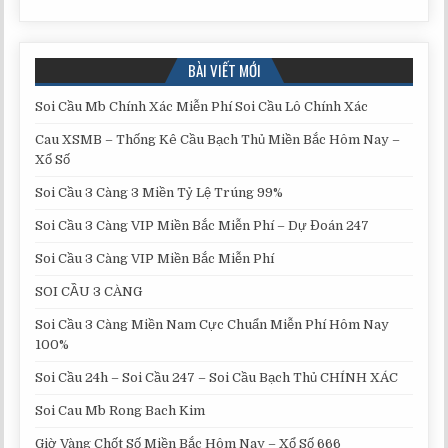
BÀI VIẾT MỚI
Soi Cầu Mb Chính Xác Miễn Phí Soi Cầu Lô Chính Xác
Cau XSMB – Thống Kê Cầu Bạch Thủ Miền Bắc Hôm Nay –
Xổ Số
Soi Cầu 3 Càng 3 Miền Tỷ Lệ Trúng 99%
Soi Cầu 3 Càng VIP Miền Bắc Miễn Phí – Dự Đoán 247
Soi Cầu 3 Càng VIP Miền Bắc Miễn Phí
SOI CẦU 3 CÀNG
Soi Cầu 3 Càng Miền Nam Cực Chuẩn Miễn Phí Hôm Nay
100%
Soi Cầu 24h – Soi Cầu 247 – Soi Cầu Bạch Thủ CHÍNH XÁC
Soi Cau Mb Rong Bach Kim
Giờ Vàng Chốt Số Miền Bắc Hôm Nay – Xổ Số 666