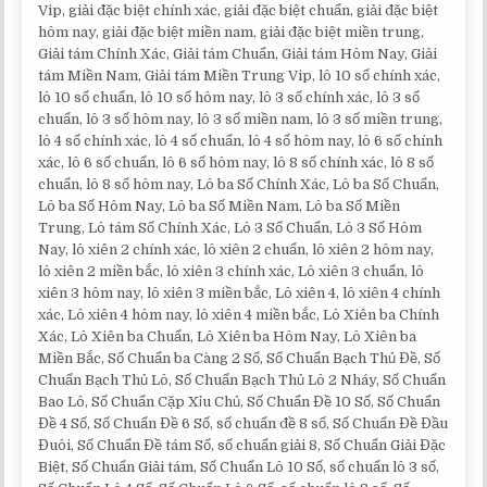
Vip, giải đặc biệt chính xác, giải đặc biệt chuẩn, giải đặc biệt
hôm nay, giải đặc biệt miền nam, giải đặc biệt miền trung,
Giải tám Chính Xác, Giải tám Chuẩn, Giải tám Hôm Nay, Giải
tám Miền Nam, Giải tám Miền Trung Vip, lô 10 số chính xác,
lô 10 số chuẩn, lô 10 số hôm nay, lô 3 số chính xác, lô 3 số
chuẩn, lô 3 số hôm nay, lô 3 số miền nam, lô 3 số miền trung,
lô 4 số chính xác, lô 4 số chuẩn, lô 4 số hôm nay, lô 6 số chính
xác, lô 6 số chuẩn, lô 6 số hôm nay, lô 8 số chính xác, lô 8 số
chuẩn, lô 8 số hôm nay, Lô ba Số Chính Xác, Lô ba Số Chuẩn,
Lô ba Số Hôm Nay, Lô ba Số Miền Nam, Lô ba Số Miền
Trung, Lô tám Số Chính Xác, Lô 3 Số Chuẩn, Lô 3 Số Hôm
Nay, lô xiên 2 chính xác, lô xiên 2 chuẩn, lô xiên 2 hôm nay,
lô xiên 2 miền bắc, lô xiên 3 chính xác, Lô xiên 3 chuẩn, lô
xiên 3 hôm nay, lô xiên 3 miền bắc, Lô xiên 4, lô xiên 4 chính
xác, Lô xiên 4 hôm nay, lô xiên 4 miền bắc, Lô Xiên ba Chính
Xác, Lô Xiên ba Chuẩn, Lô Xiên ba Hôm Nay, Lô Xiên ba
Miền Bắc, Số Chuẩn ba Càng 2 Số, Số Chuẩn Bạch Thủ Đề, Số
Chuẩn Bạch Thủ Lô, Số Chuẩn Bạch Thủ Lô 2 Nháy, Số Chuẩn
Bao Lô, Số Chuẩn Cặp Xỉu Chủ, Số Chuẩn Đề 10 Số, Số Chuẩn
Đề 4 Số, Số Chuẩn Đề 6 Số, số chuẩn đề 8 số, Số Chuẩn Đề Đầu
Đuôi, Số Chuẩn Đề tám Số, số chuẩn giải 8, Số Chuẩn Giải Đặc
Biệt, Số Chuẩn Giải tám, Số Chuẩn Lô 10 Số, số chuẩn lô 3 số,