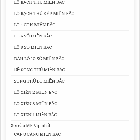
LÔ BẠCH THỦ MIỀN BẮC
LÔ BẠCH THỦ KÉP MIỀN BẮC
LÔ 4 CON MIỀN BẮC
LÔ 6 SỐ MIỀN BẮC
LÔ 8 SỐ MIỀN BẮC
DÀN LÔ 10 SỐ MIỀN BẮC
ĐỀ SONG THỦ MIỀN BẮC
SONG THỦ LÔ MIỀN BẮC
LÔ XIÊN 2 MIỀN BẮC
LÔ XIÊN 3 MIỀN BẮC
LÔ XIÊN 4 MIỀN BẮC
Soi cầu MB Víp nhất
CẶP 3 CÀNG MIỀN BẮC