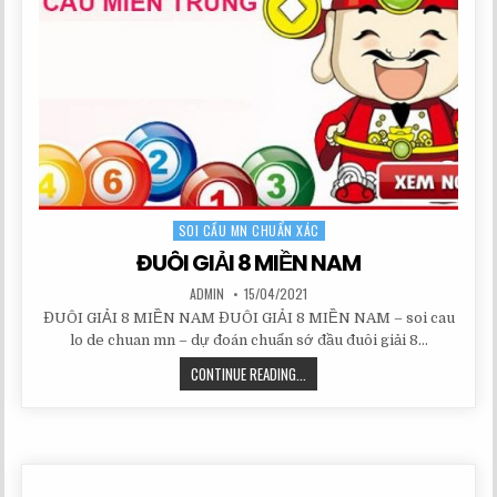
SOI CẦU MN CHUẨN XÁC
Posted
in
ĐUÔI GIẢI 8 MIỀN NAM
AUTHOR:
PUBLISHED
ADMIN
15/04/2021
DATE:
ĐUÔI GIẢI 8 MIỀN NAM ĐUÔI GIẢI 8 MIỀN NAM – soi cau
lo de chuan mn – dự đoán chuẩn sớ đầu đuôi giải 8…
ĐUÔI
CONTINUE READING...
GIẢI
8
MIỀN
NAM