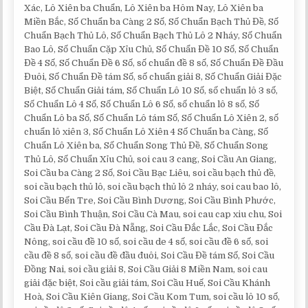
Xác, Lô Xiên ba Chuẩn, Lô Xiên ba Hôm Nay, Lô Xiên ba
Miền Bắc, Số Chuẩn ba Càng 2 Số, Số Chuẩn Bạch Thủ Đề, Số
Chuẩn Bạch Thủ Lô, Số Chuẩn Bạch Thủ Lô 2 Nháy, Số Chuẩn
Bao Lô, Số Chuẩn Cặp Xỉu Chủ, Số Chuẩn Đề 10 Số, Số Chuẩn
Đề 4 Số, Số Chuẩn Đề 6 Số, số chuẩn đề 8 số, Số Chuẩn Đề Đầu
Đuôi, Số Chuẩn Đề tám Số, số chuẩn giải 8, Số Chuẩn Giải Đặc
Biệt, Số Chuẩn Giải tám, Số Chuẩn Lô 10 Số, số chuẩn lô 3 số,
Số Chuẩn Lô 4 Số, Số Chuẩn Lô 6 Số, số chuẩn lô 8 số, Số
Chuẩn Lô ba Số, Số Chuẩn Lô tám Số, Số Chuẩn Lô Xiên 2, số
chuẩn lô xiên 3, Số Chuẩn Lô Xiên 4 Số Chuẩn ba Càng, Số
Chuẩn Lô Xiên ba, Số Chuẩn Song Thủ Đề, Số Chuẩn Song
Thủ Lô, Số Chuẩn Xỉu Chủ, soi cau 3 cang, Soi Cầu An Giang,
Soi Cầu ba Càng 2 Số, Soi Cầu Bạc Liêu, soi cầu bạch thủ đề,
soi cầu bạch thủ lô, soi cầu bạch thủ lô 2 nháy, soi cau bao lô,
Soi Cầu Bến Tre, Soi Cầu Bình Dương, Soi Cầu Bình Phước,
Soi Cầu Bình Thuận, Soi Cầu Cà Mau, soi cau cap xiu chu, Soi
Cầu Đà Lạt, Soi Cầu Đà Nẵng, Soi Cầu Đắc Lắc, Soi Cầu Đắc
Nông, soi cầu đề 10 số, soi cầu de 4 số, soi cầu đề 6 số, soi
cầu đề 8 số, soi cầu đề đầu đuôi, Soi Cầu Đề tám Số, Soi Cầu
Đồng Nai, soi cầu giải 8, Soi Cầu Giải 8 Miền Nam, soi cau
giải đặc biệt, Soi cầu giải tám, Soi Cầu Huế, Soi Cầu Khánh
Hoà, Soi Cầu Kiên Giang, Soi Cầu Kom Tum, soi cầu lô 10 số,