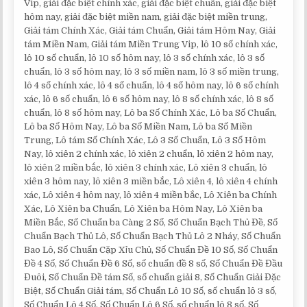
Vip, giải đặc biệt chính xác, giải đặc biệt chuẩn, giải đặc biệt
hôm nay, giải đặc biệt miền nam, giải đặc biệt miền trung,
Giải tám Chính Xác, Giải tám Chuẩn, Giải tám Hôm Nay, Giải
tám Miền Nam, Giải tám Miền Trung Vip, lô 10 số chính xác,
lô 10 số chuẩn, lô 10 số hôm nay, lô 3 số chính xác, lô 3 số
chuẩn, lô 3 số hôm nay, lô 3 số miền nam, lô 3 số miền trung,
lô 4 số chính xác, lô 4 số chuẩn, lô 4 số hôm nay, lô 6 số chính
xác, lô 6 số chuẩn, lô 6 số hôm nay, lô 8 số chính xác, lô 8 số
chuẩn, lô 8 số hôm nay, Lô ba Số Chính Xác, Lô ba Số Chuẩn,
Lô ba Số Hôm Nay, Lô ba Số Miền Nam, Lô ba Số Miền
Trung, Lô tám Số Chính Xác, Lô 3 Số Chuẩn, Lô 3 Số Hôm
Nay, lô xiên 2 chính xác, lô xiên 2 chuẩn, lô xiên 2 hôm nay,
lô xiên 2 miền bắc, lô xiên 3 chính xác, Lô xiên 3 chuẩn, lô
xiên 3 hôm nay, lô xiên 3 miền bắc, Lô xiên 4, lô xiên 4 chính
xác, Lô xiên 4 hôm nay, lô xiên 4 miền bắc, Lô Xiên ba Chính
Xác, Lô Xiên ba Chuẩn, Lô Xiên ba Hôm Nay, Lô Xiên ba
Miền Bắc, Số Chuẩn ba Càng 2 Số, Số Chuẩn Bạch Thủ Đề, Số
Chuẩn Bạch Thủ Lô, Số Chuẩn Bạch Thủ Lô 2 Nháy, Số Chuẩn
Bao Lô, Số Chuẩn Cặp Xỉu Chủ, Số Chuẩn Đề 10 Số, Số Chuẩn
Đề 4 Số, Số Chuẩn Đề 6 Số, số chuẩn đề 8 số, Số Chuẩn Đề Đầu
Đuôi, Số Chuẩn Đề tám Số, số chuẩn giải 8, Số Chuẩn Giải Đặc
Biệt, Số Chuẩn Giải tám, Số Chuẩn Lô 10 Số, số chuẩn lô 3 số,
Số Chuẩn Lô 4 Số, Số Chuẩn Lô 6 Số, số chuẩn lô 8 số, Số