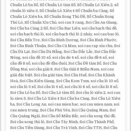
Chuẩn Lô ba Số, Số Chuẩn Lô tám Số, Số Chuẩn Lô Xiên 2, số
chuẩn lô xiên 3, Số Chuẩn Lô Xiên 4 Số Chuẩn ba Càng, Số
Chuẩn Lô Xiên ba, Số Chuẩn Song Thủ Đề, Số Chuẩn Song
Thủ Lô, Số Chuẩn Xỉu Chủ, soi cau 3 cang, Soi Cầu An Giang,
Soi Cầu ba Càng 2 Số, Soi Cầu Bạc Liêu, soi cầu bạch thủ đề,
soi cầu bạch thủ lô, soi cầu bạch thủ lô 2 nháy, soi cau bao lô,
Soi Cầu Bến Tre, Soi Cầu Bình Dương, Soi Cầu Bình Phước,
Soi Cầu Bình Thuận, Soi Cầu Cà Mau, soi cau cap xiu chu, Soi
Cầu Đà Lạt, Soi Cầu Đà Nẵng, Soi Cầu Đắc Lắc, Soi Cầu Đắc
Nông, soi cầu đề 10 số, soi cầu de 4 số, soi cầu đề 6 số, soi
cầu đề 8 số, soi cầu đề đầu đuôi, Soi Cầu Đề tám Số, Soi Cầu
Đồng Nai, soi cầu giải 8, Soi Cầu Giải 8 Miền Nam, soi cau
giải đặc biệt, Soi cầu giải tám, Soi Cầu Huế, Soi Cầu Khánh
Hoà, Soi Cầu Kiên Giang, Soi Cầu Kom Tum, soi cầu lô 10 số,
soi cầu lô 3 số, Soi cầu lô 4 số, soi cầu lô 6 số, soi cầu lô 8 số,
Soi Cầu Lô ba Số, Soi Cầu Lô tám Số, Soi cầu lô xiên 2, soi cau
lo xien 3, Soi Cầu Lô Xiên 4 Soi Cầu ba Càng, Soi Cầu Lô Xiên
ba, Soi Cầu Long An, soi cau mien bac, soi cau mien nam, soi
cau mien trung, Soi Cầu Phú Yên, Soi Cầu Quảng Nam, Soi
Cầu Quảng Ngãi, Soi Cầu Số Miền Bắc, soi cầu song thủ đề,
Soi cầu song thủ lô, Soi Cầu Tây Ninh, Soi Cầu Thành Phố,
Soi Cầu Tiền Giang, Soi Cầu Trà Vinh, Soi Cầu TTH, Soi Cầu