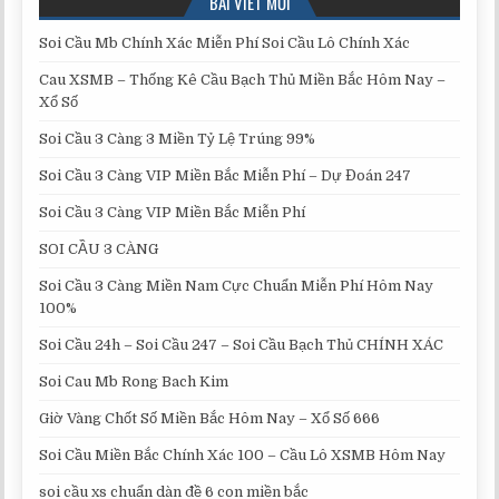
BÀI VIẾT MỚI
Soi Cầu Mb Chính Xác Miễn Phí Soi Cầu Lô Chính Xác
Cau XSMB – Thống Kê Cầu Bạch Thủ Miền Bắc Hôm Nay –
Xổ Số
Soi Cầu 3 Càng 3 Miền Tỷ Lệ Trúng 99%
Soi Cầu 3 Càng VIP Miền Bắc Miễn Phí – Dự Đoán 247
Soi Cầu 3 Càng VIP Miền Bắc Miễn Phí
SOI CẦU 3 CÀNG
Soi Cầu 3 Càng Miền Nam Cực Chuẩn Miễn Phí Hôm Nay
100%
Soi Cầu 24h – Soi Cầu 247 – Soi Cầu Bạch Thủ CHÍNH XÁC
Soi Cau Mb Rong Bach Kim
Giờ Vàng Chốt Số Miền Bắc Hôm Nay – Xổ Số 666
Soi Cầu Miền Bắc Chính Xác 100 – Cầu Lô XSMB Hôm Nay
soi cầu xs chuẩn dàn đề 6 con miền bắc