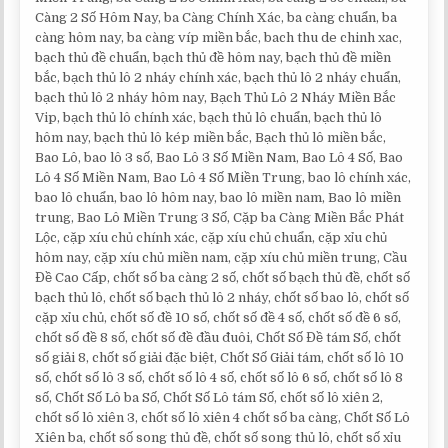
Càng 2 Số Hôm Nay, ba Càng Chính Xác, ba càng chuẩn, ba
càng hôm nay, ba càng víp miền bắc, bach thu de chinh xac,
bạch thủ đề chuẩn, bạch thủ đề hôm nay, bạch thủ đề miền
bắc, bạch thủ lô 2 nháy chính xác, bạch thủ lô 2 nháy chuẩn,
bạch thủ lô 2 nháy hôm nay, Bạch Thủ Lô 2 Nháy Miền Bắc
Vip, bạch thủ lô chính xác, bạch thủ lô chuẩn, bạch thủ lô
hôm nay, bạch thủ lô kép miền bắc, Bạch thủ lô miền bắc,
Bao Lô, bao lô 3 số, Bao Lô 3 Số Miền Nam, Bao Lô 4 Số, Bao
Lô 4 Số Miền Nam, Bao Lô 4 Số Miền Trung, bao lô chính xác,
bao lô chuẩn, bao lô hôm nay, bao lô miền nam, Bao lô miền
trung, Bao Lô Miền Trung 3 Số, Cặp ba Càng Miền Bắc Phát
Lộc, cặp xíu chủ chính xác, cặp xíu chủ chuẩn, cặp xỉu chủ
hôm nay, cặp xíu chủ miền nam, cặp xíu chủ miền trung, Cầu
Đề Cao Cấp, chốt số ba càng 2 số, chốt số bạch thủ đề, chốt số
bạch thủ lô, chốt số bạch thủ lô 2 nháy, chốt số bao lô, chốt số
cặp xỉu chủ, chốt số đề 10 số, chốt số đề 4 số, chốt số đề 6 số,
chốt số đề 8 số, chốt số đề đầu đuôi, Chốt Số Đề tám Số, chốt
số giải 8, chốt số giải đặc biệt, Chốt Số Giải tám, chốt số lô 10
số, chốt số lô 3 số, chốt số lô 4 số, chốt số lô 6 số, chốt số lô 8
số, Chốt Số Lô ba Số, Chốt Số Lô tám Số, chốt số lô xiên 2,
chốt số lô xiên 3, chốt số lô xiên 4 chốt số ba càng, Chốt Số Lô
Xiên ba, chốt số song thủ đề, chốt số song thủ lô, chốt số xỉu