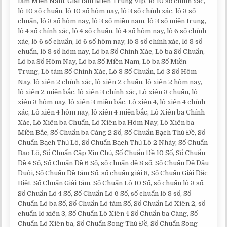
tám Miền Nam, Giải tám Miền Trung Vip, lô 10 số chính xác,
lô 10 số chuẩn, lô 10 số hôm nay, lô 3 số chính xác, lô 3 số
chuẩn, lô 3 số hôm nay, lô 3 số miền nam, lô 3 số miền trung,
lô 4 số chính xác, lô 4 số chuẩn, lô 4 số hôm nay, lô 6 số chính
xác, lô 6 số chuẩn, lô 6 số hôm nay, lô 8 số chính xác, lô 8 số
chuẩn, lô 8 số hôm nay, Lô ba Số Chính Xác, Lô ba Số Chuẩn,
Lô ba Số Hôm Nay, Lô ba Số Miền Nam, Lô ba Số Miền
Trung, Lô tám Số Chính Xác, Lô 3 Số Chuẩn, Lô 3 Số Hôm
Nay, lô xiên 2 chính xác, lô xiên 2 chuẩn, lô xiên 2 hôm nay,
lô xiên 2 miền bắc, lô xiên 3 chính xác, Lô xiên 3 chuẩn, lô
xiên 3 hôm nay, lô xiên 3 miền bắc, Lô xiên 4, lô xiên 4 chính
xác, Lô xiên 4 hôm nay, lô xiên 4 miền bắc, Lô Xiên ba Chính
Xác, Lô Xiên ba Chuẩn, Lô Xiên ba Hôm Nay, Lô Xiên ba
Miền Bắc, Số Chuẩn ba Càng 2 Số, Số Chuẩn Bạch Thủ Đề, Số
Chuẩn Bạch Thủ Lô, Số Chuẩn Bạch Thủ Lô 2 Nháy, Số Chuẩn
Bao Lô, Số Chuẩn Cặp Xỉu Chủ, Số Chuẩn Đề 10 Số, Số Chuẩn
Đề 4 Số, Số Chuẩn Đề 6 Số, số chuẩn đề 8 số, Số Chuẩn Đề Đầu
Đuôi, Số Chuẩn Đề tám Số, số chuẩn giải 8, Số Chuẩn Giải Đặc
Biệt, Số Chuẩn Giải tám, Số Chuẩn Lô 10 Số, số chuẩn lô 3 số,
Số Chuẩn Lô 4 Số, Số Chuẩn Lô 6 Số, số chuẩn lô 8 số, Số
Chuẩn Lô ba Số, Số Chuẩn Lô tám Số, Số Chuẩn Lô Xiên 2, số
chuẩn lô xiên 3, Số Chuẩn Lô Xiên 4 Số Chuẩn ba Càng, Số
Chuẩn Lô Xiên ba, Số Chuẩn Song Thủ Đề, Số Chuẩn Song