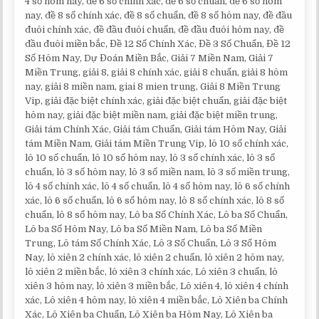
4 số hôm nay, đề 6 số chính xác, đề 6 số chuẩn, đề 6 số hôm
nay, đề 8 số chính xác, đề 8 số chuẩn, đề 8 số hôm nay, đề đầu
đuôi chính xác, đề đầu đuôi chuẩn, đề đầu đuôi hôm nay, đề
đầu đuôi miền bắc, Đề 12 Số Chính Xác, Đề 3 Số Chuẩn, Đề 12
Số Hôm Nay, Dự Đoán Miền Bắc, Giải 7 Miền Nam, Giải 7
Miền Trung, giải 8, giải 8 chính xác, giải 8 chuẩn, giải 8 hôm
nay, giải 8 miền nam, giai 8 mien trung, Giải 8 Miền Trung
Vip, giải đặc biệt chính xác, giải đặc biệt chuẩn, giải đặc biệt
hôm nay, giải đặc biệt miền nam, giải đặc biệt miền trung,
Giải tám Chính Xác, Giải tám Chuẩn, Giải tám Hôm Nay, Giải
tám Miền Nam, Giải tám Miền Trung Vip, lô 10 số chính xác,
lô 10 số chuẩn, lô 10 số hôm nay, lô 3 số chính xác, lô 3 số
chuẩn, lô 3 số hôm nay, lô 3 số miền nam, lô 3 số miền trung,
lô 4 số chính xác, lô 4 số chuẩn, lô 4 số hôm nay, lô 6 số chính
xác, lô 6 số chuẩn, lô 6 số hôm nay, lô 8 số chính xác, lô 8 số
chuẩn, lô 8 số hôm nay, Lô ba Số Chính Xác, Lô ba Số Chuẩn,
Lô ba Số Hôm Nay, Lô ba Số Miền Nam, Lô ba Số Miền
Trung, Lô tám Số Chính Xác, Lô 3 Số Chuẩn, Lô 3 Số Hôm
Nay, lô xiên 2 chính xác, lô xiên 2 chuẩn, lô xiên 2 hôm nay,
lô xiên 2 miền bắc, lô xiên 3 chính xác, Lô xiên 3 chuẩn, lô
xiên 3 hôm nay, lô xiên 3 miền bắc, Lô xiên 4, lô xiên 4 chính
xác, Lô xiên 4 hôm nay, lô xiên 4 miền bắc, Lô Xiên ba Chính
Xác, Lô Xiên ba Chuẩn, Lô Xiên ba Hôm Nay, Lô Xiên ba