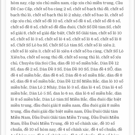
hôm nay, cặp xíu chủ miền nam, cặp xíu chủ miền trung, Cầu
Đề Cao Cấp, chốt số ba càng 2 số, chốt số bạch thủ đề, chốt số
bạch thủ lô, chốt số bạch thủ lô 2 nháy, chốt số bao lô, chốt số
cặp xỉu chủ, chốt số đề 10 số, chốt số đề 4 số, chốt số đề 6 số,
chốt số đề 8 số, chốt số đề đầu đuôi, Chốt Số Đề tám Số, chốt
số giải 8, chốt số giải đặc biệt, Chốt Số Giải tám, chốt số lô 10
số, chốt số lô 3 số, chốt số lô 4 số, chốt số lô 6 số, chốt số lô 8
số, Chốt Số Lô ba Số, Chốt Số Lô tám Số, chốt số lô xiên 2,
chốt số lô xiên 3, chốt số lô xiên 4 chốt số ba càng, Chốt Số Lô
Xiên ba, chốt số song thủ đề, chốt số song thủ lô, chốt số xỉu
chủ, Chuyên Gia Soi Cầu, dàn đề 10 số miền bắc, Dàn Đề 12
Số, dan đề 2 số, Dàn Đề 3 Số, Dàn Đề 30 Số, Dàn đề 4 SỐ, dàn
đề 4 số miền bắc, dàn đề 6 số, Dàn đề 6 số miền Bắc, dàn đề 8
số, dàn đề 8 số miền bắc, Dàn Đề 12 Số Miền Bắc, dàn lô 10 số
miền bắc, Dàn Lô 2 Nháy, Dàn lô 3 số, dàn lô 4 số, Dàn lô 4 số
miền bắc, Dàn Lô 5 Số, dan lo 6 so, dàn lô 6 số miền bắc, dàn
lô 8 số miền bắc, Dàn Lô tám Số Miền Bắc, đầu đuôi đặc biệt
miền trung, đầu đuôi giải 8 miền nam, đầu đuôi giải 8 miền
trung, đầu đuôi giải đặc biệt miền nam, Đầu Đuôi Giải tám
Miền Nam, Đầu Đuôi Giải tám Miền Trung, Đầu Đuôi Miền
Nam, Đầu Đuôi Miền Trung, đề 10 số chính xác, đề 10 số
chuẩn, đề 10 số hôm nay, đề 4 số chính xác, đề 4 số chuẩn, đề