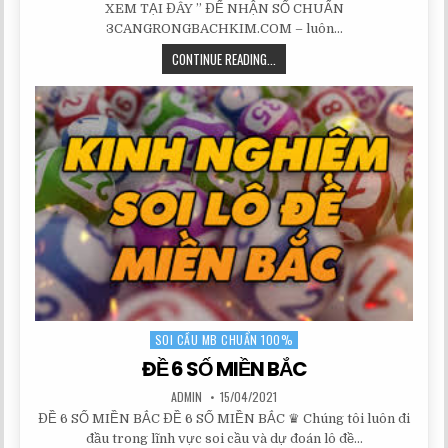
XEM TẠI ĐÂY ” ĐỂ NHẬN SỐ CHUẨN
3CANGRONGBACHKIM.COM – luôn…
SOI
CONTINUE READING...
CẦU
XS
CHUẨN
DÀN
ĐỀ
6
CON
MIỀN
BẮC
SOI CẦU MB CHUẨN 100%
Posted
in
ĐỀ 6 SỐ MIỀN BẮC
AUTHOR:
PUBLISHED
ADMIN
15/04/2021
DATE:
ĐỀ 6 SỐ MIỀN BẮC ĐỀ 6 SỐ MIỀN BẮC ♛ Chúng tôi luôn đi
đầu trong lĩnh vực soi cầu và dự đoán lô đề…