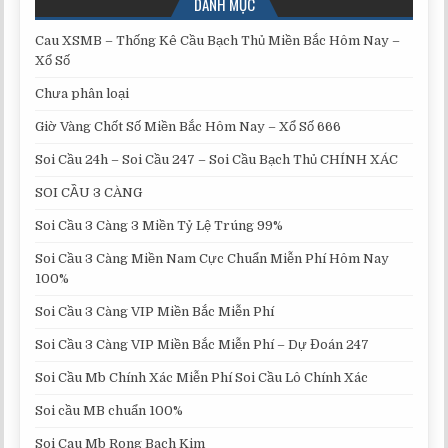
DANH MỤC
Cau XSMB – Thống Kê Cầu Bạch Thủ Miền Bắc Hôm Nay –
Xổ Số
Chưa phân loại
Giờ Vàng Chốt Số Miền Bắc Hôm Nay – Xổ Số 666
Soi Cầu 24h – Soi Cầu 247 – Soi Cầu Bạch Thủ CHÍNH XÁC
SOI CẦU 3 CÀNG
Soi Cầu 3 Càng 3 Miền Tỷ Lệ Trúng 99%
Soi Cầu 3 Càng Miền Nam Cực Chuẩn Miễn Phí Hôm Nay
100%
Soi Cầu 3 Càng VIP Miền Bắc Miễn Phí
Soi Cầu 3 Càng VIP Miền Bắc Miễn Phí – Dự Đoán 247
Soi Cầu Mb Chính Xác Miễn Phí Soi Cầu Lô Chính Xác
Soi cầu MB chuẩn 100%
Soi Cau Mb Rong Bach Kim