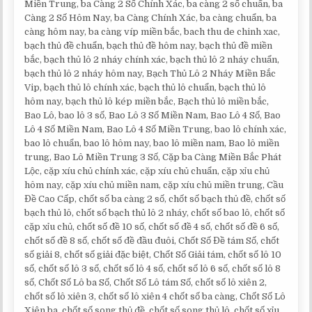
Miền Trung, ba Càng 2 Số Chính Xác, ba càng 2 số chuẩn, ba
Càng 2 Số Hôm Nay, ba Càng Chính Xác, ba càng chuẩn, ba
càng hôm nay, ba càng víp miền bắc, bach thu de chinh xac,
bạch thủ đề chuẩn, bạch thủ đề hôm nay, bạch thủ đề miền
bắc, bạch thủ lô 2 nháy chính xác, bạch thủ lô 2 nháy chuẩn,
bạch thủ lô 2 nháy hôm nay, Bạch Thủ Lô 2 Nháy Miền Bắc
Vip, bạch thủ lô chính xác, bạch thủ lô chuẩn, bạch thủ lô
hôm nay, bạch thủ lô kép miền bắc, Bạch thủ lô miền bắc,
Bao Lô, bao lô 3 số, Bao Lô 3 Số Miền Nam, Bao Lô 4 Số, Bao
Lô 4 Số Miền Nam, Bao Lô 4 Số Miền Trung, bao lô chính xác,
bao lô chuẩn, bao lô hôm nay, bao lô miền nam, Bao lô miền
trung, Bao Lô Miền Trung 3 Số, Cặp ba Càng Miền Bắc Phát
Lộc, cặp xíu chủ chính xác, cặp xíu chủ chuẩn, cặp xỉu chủ
hôm nay, cặp xíu chủ miền nam, cặp xíu chủ miền trung, Cầu
Đề Cao Cấp, chốt số ba càng 2 số, chốt số bạch thủ đề, chốt số
bạch thủ lô, chốt số bạch thủ lô 2 nháy, chốt số bao lô, chốt số
cặp xỉu chủ, chốt số đề 10 số, chốt số đề 4 số, chốt số đề 6 số,
chốt số đề 8 số, chốt số đề đầu đuôi, Chốt Số Đề tám Số, chốt
số giải 8, chốt số giải đặc biệt, Chốt Số Giải tám, chốt số lô 10
số, chốt số lô 3 số, chốt số lô 4 số, chốt số lô 6 số, chốt số lô 8
số, Chốt Số Lô ba Số, Chốt Số Lô tám Số, chốt số lô xiên 2,
chốt số lô xiên 3, chốt số lô xiên 4 chốt số ba càng, Chốt Số Lô
Xiên ba, chốt số song thủ đề, chốt số song thủ lô, chốt số xỉu