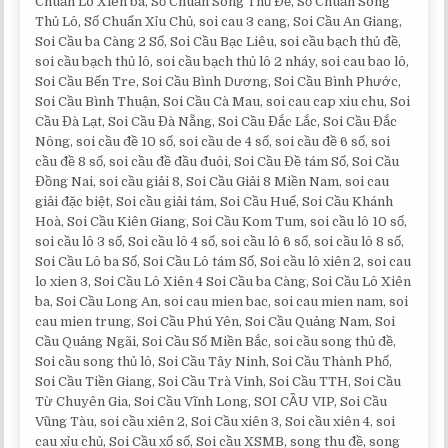
Chuẩn Lô Xiên ba, Số Chuẩn Song Thủ Đề, Số Chuẩn Song
Thủ Lô, Số Chuẩn Xỉu Chủ, soi cau 3 cang, Soi Cầu An Giang,
Soi Cầu ba Càng 2 Số, Soi Cầu Bạc Liêu, soi cầu bạch thủ đề,
soi cầu bạch thủ lô, soi cầu bạch thủ lô 2 nháy, soi cau bao lô,
Soi Cầu Bến Tre, Soi Cầu Bình Dương, Soi Cầu Bình Phước,
Soi Cầu Bình Thuận, Soi Cầu Cà Mau, soi cau cap xiu chu, Soi
Cầu Đà Lạt, Soi Cầu Đà Nẵng, Soi Cầu Đắc Lắc, Soi Cầu Đắc
Nông, soi cầu đề 10 số, soi cầu de 4 số, soi cầu đề 6 số, soi
cầu đề 8 số, soi cầu đề đầu đuôi, Soi Cầu Đề tám Số, Soi Cầu
Đồng Nai, soi cầu giải 8, Soi Cầu Giải 8 Miền Nam, soi cau
giải đặc biệt, Soi cầu giải tám, Soi Cầu Huế, Soi Cầu Khánh
Hoà, Soi Cầu Kiên Giang, Soi Cầu Kom Tum, soi cầu lô 10 số,
soi cầu lô 3 số, Soi cầu lô 4 số, soi cầu lô 6 số, soi cầu lô 8 số,
Soi Cầu Lô ba Số, Soi Cầu Lô tám Số, Soi cầu lô xiên 2, soi cau
lo xien 3, Soi Cầu Lô Xiên 4 Soi Cầu ba Càng, Soi Cầu Lô Xiên
ba, Soi Cầu Long An, soi cau mien bac, soi cau mien nam, soi
cau mien trung, Soi Cầu Phú Yên, Soi Cầu Quảng Nam, Soi
Cầu Quảng Ngãi, Soi Cầu Số Miền Bắc, soi cầu song thủ đề,
Soi cầu song thủ lô, Soi Cầu Tây Ninh, Soi Cầu Thành Phố,
Soi Cầu Tiền Giang, Soi Cầu Trà Vinh, Soi Cầu TTH, Soi Cầu
Từ Chuyên Gia, Soi Cầu Vĩnh Long, SOI CẦU VIP, Soi Cầu
Vũng Tàu, soi cầu xiên 2, Soi Cầu xiên 3, Soi cầu xiên 4, soi
cau xỉu chủ, Soi Cầu xổ số, Soi cầu XSMB, song thu đề, song