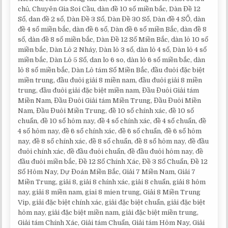
chủ, Chuyên Gia Soi Cầu, dàn đề 10 số miền bắc, Dàn Đề 12
Số, dan đề 2 số, Dàn Đề 3 Số, Dàn Đề 30 Số, Dàn đề 4 SỐ, dàn
đề 4 số miền bắc, dàn đề 6 số, Dàn đề 6 số miền Bắc, dàn đề 8
số, dàn đề 8 số miền bắc, Dàn Đề 12 Số Miền Bắc, dàn lô 10 số
miền bắc, Dàn Lô 2 Nháy, Dàn lô 3 số, dàn lô 4 số, Dàn lô 4 số
miền bắc, Dàn Lô 5 Số, dan lo 6 so, dàn lô 6 số miền bắc, dàn
lô 8 số miền bắc, Dàn Lô tám Số Miền Bắc, đầu đuôi đặc biệt
miền trung, đầu đuôi giải 8 miền nam, đầu đuôi giải 8 miền
trung, đầu đuôi giải đặc biệt miền nam, Đầu Đuôi Giải tám
Miền Nam, Đầu Đuôi Giải tám Miền Trung, Đầu Đuôi Miền
Nam, Đầu Đuôi Miền Trung, đề 10 số chính xác, đề 10 số
chuẩn, đề 10 số hôm nay, đề 4 số chính xác, đề 4 số chuẩn, đề
4 số hôm nay, đề 6 số chính xác, đề 6 số chuẩn, đề 6 số hôm
nay, đề 8 số chính xác, đề 8 số chuẩn, đề 8 số hôm nay, đề đầu
đuôi chính xác, đề đầu đuôi chuẩn, đề đầu đuôi hôm nay, đề
đầu đuôi miền bắc, Đề 12 Số Chính Xác, Đề 3 Số Chuẩn, Đề 12
Số Hôm Nay, Dự Đoán Miền Bắc, Giải 7 Miền Nam, Giải 7
Miền Trung, giải 8, giải 8 chính xác, giải 8 chuẩn, giải 8 hôm
nay, giải 8 miền nam, giai 8 mien trung, Giải 8 Miền Trung
Vip, giải đặc biệt chính xác, giải đặc biệt chuẩn, giải đặc biệt
hôm nay, giải đặc biệt miền nam, giải đặc biệt miền trung,
Giải tám Chính Xác, Giải tám Chuẩn, Giải tám Hôm Nay, Giải