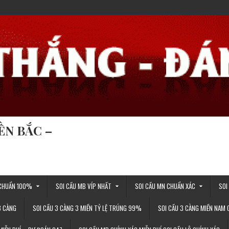
ỀN BẮC –
 CHUẨN 100%
SOI CẦU MB VÍP NHẤT
SOI CẦU MN CHUẨN XÁC
SOI
3 CÀNG
SOI CẦU 3 CÀNG 3 MIỀN TỶ LỆ TRÚNG 99%
SOI CẦU 3 CÀNG MIỀN NAM