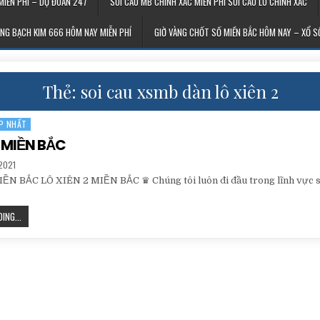
MIỄN PHÍ – DỰ ĐOÁN 247
SOI CẦU MB CHÍNH XÁC MIỄN PHÍ SOI CẦU LÔ CHÍNH XÁC
ỒNG BẠCH KIM 666 HÔM NAY MIỄN PHÍ
GIỜ VÀNG CHỐT SỐ MIỀN BẮC HÔM NAY – XỔ S
Thẻ:
soi cau xsmb dàn lô xiên 2
ÍP NHẤT
2 MIỀN BẮC
SHED
2021
ỀN BẮC LÔ XIÊN 2 MIỀN BẮC ♛ Chúng tôi luôn đi đầu trong lĩnh vực s
LÔ
ING...
XIÊN
2
MIỀN
BẮC