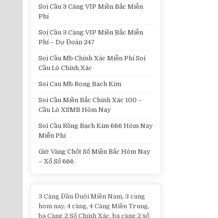
Soi Cầu 3 Càng VIP Miền Bắc Miễn
Phí
Soi Cầu 3 Càng VIP Miền Bắc Miễn
Phí – Dự Đoán 247
Soi Cầu Mb Chính Xác Miễn Phí Soi
Cầu Lô Chính Xác
Soi Cau Mb Rong Bach Kim
Soi Cầu Miền Bắc Chính Xác 100 –
Cầu Lô XSMB Hôm Nay
Soi Cầu Rồng Bạch Kim 666 Hôm Nay
Miễn Phí
Giờ Vàng Chốt Số Miền Bắc Hôm Nay
– Xổ Số 666
3 Càng Đầu Đuôi Miền Nam, 3 cang
hom nay, 4 càng, 4 Càng Miền Trung,
ba Càng 2 Số Chính Xác, ba càng 2 số