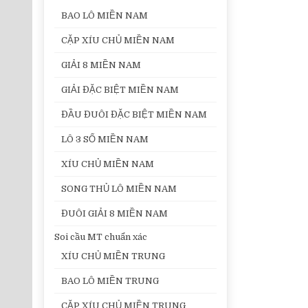
BAO LÔ MIỀN NAM
CẶP XÍU CHỦ MIỀN NAM
GIẢI 8 MIỀN NAM
GIẢI ĐẶC BIỆT MIỀN NAM
ĐẦU ĐUÔI ĐẶC BIỆT MIỀN NAM
LÔ 3 SỐ MIỀN NAM
XÍU CHỦ MIỀN NAM
SONG THỦ LÔ MIỀN NAM
ĐUÔI GIẢI 8 MIỀN NAM
Soi cầu MT chuẩn xác
XÍU CHỦ MIỀN TRUNG
BAO LÔ MIỀN TRUNG
CẶP XÍU CHỦ MIỀN TRUNG