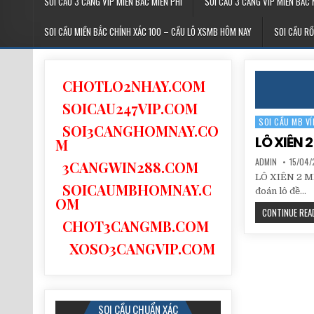
SOI CẦU 3 CÀNG VIP MIỀN BẮC MIỄN PHÍ
SOI CẦU 3 CÀNG VIP MIỀN BẮC 
SOI CẦU MIỀN BẮC CHÍNH XÁC 100 – CẦU LÔ XSMB HÔM NAY
SOI CẦU R
CHOTLO2NHAY.COM
SOICAU247VIP.COM
SOI CẦU MB V
Posted
SOI3CANGHOMNAY.CO
in
LÔ XIÊN 
M
AUTHOR:
PUBLI
ADMIN
15/04/
3CANGWIN288.COM
DATE:
LÔ XIÊN 2 MI
SOICAUMBHOMNAY.C
đoán lô đề…
OM
CONTINUE READ
CHOT3CANGMB.COM
XOSO3CANGVIP.COM
SOI CẦU CHUẨN XÁC