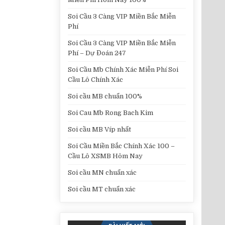
Soi Cầu 3 Càng VIP Miền Bắc Miễn
Phí
Soi Cầu 3 Càng VIP Miền Bắc Miễn
Phí – Dự Đoán 247
Soi Cầu Mb Chính Xác Miễn Phí Soi
Cầu Lô Chính Xác
Soi cầu MB chuẩn 100%
Soi Cau Mb Rong Bach Kim
Soi cầu MB Víp nhất
Soi Cầu Miền Bắc Chính Xác 100 –
Cầu Lô XSMB Hôm Nay
Soi cầu MN chuẩn xác
Soi cầu MT chuẩn xác