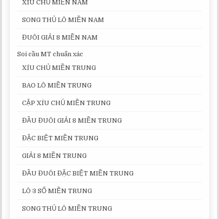
XÍU CHỦ MIỀN NAM
SONG THỦ LÔ MIỀN NAM
ĐUÔI GIẢI 8 MIỀN NAM
Soi cầu MT chuẩn xác
XÍU CHỦ MIỀN TRUNG
BAO LÔ MIỀN TRUNG
CẶP XÍU CHỦ MIỀN TRUNG
ĐẦU ĐUÔI GIẢI 8 MIỀN TRUNG
ĐẶC BIỆT MIỀN TRUNG
GIẢI 8 MIỀN TRUNG
ĐẦU ĐUÔI ĐẶC BIỆT MIỀN TRUNG
LÔ 3 SỐ MIỀN TRUNG
SONG THỦ LÔ MIỀN TRUNG