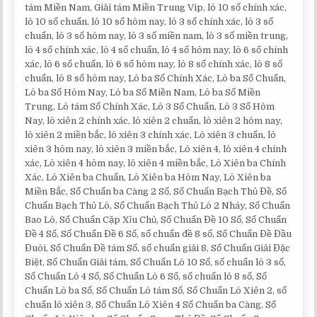
tám Miền Nam, Giải tám Miền Trung Vip, lô 10 số chính xác,
lô 10 số chuẩn, lô 10 số hôm nay, lô 3 số chính xác, lô 3 số
chuẩn, lô 3 số hôm nay, lô 3 số miền nam, lô 3 số miền trung,
lô 4 số chính xác, lô 4 số chuẩn, lô 4 số hôm nay, lô 6 số chính
xác, lô 6 số chuẩn, lô 6 số hôm nay, lô 8 số chính xác, lô 8 số
chuẩn, lô 8 số hôm nay, Lô ba Số Chính Xác, Lô ba Số Chuẩn,
Lô ba Số Hôm Nay, Lô ba Số Miền Nam, Lô ba Số Miền
Trung, Lô tám Số Chính Xác, Lô 3 Số Chuẩn, Lô 3 Số Hôm
Nay, lô xiên 2 chính xác, lô xiên 2 chuẩn, lô xiên 2 hôm nay,
lô xiên 2 miền bắc, lô xiên 3 chính xác, Lô xiên 3 chuẩn, lô
xiên 3 hôm nay, lô xiên 3 miền bắc, Lô xiên 4, lô xiên 4 chính
xác, Lô xiên 4 hôm nay, lô xiên 4 miền bắc, Lô Xiên ba Chính
Xác, Lô Xiên ba Chuẩn, Lô Xiên ba Hôm Nay, Lô Xiên ba
Miền Bắc, Số Chuẩn ba Càng 2 Số, Số Chuẩn Bạch Thủ Đề, Số
Chuẩn Bạch Thủ Lô, Số Chuẩn Bạch Thủ Lô 2 Nháy, Số Chuẩn
Bao Lô, Số Chuẩn Cặp Xỉu Chủ, Số Chuẩn Đề 10 Số, Số Chuẩn
Đề 4 Số, Số Chuẩn Đề 6 Số, số chuẩn đề 8 số, Số Chuẩn Đề Đầu
Đuôi, Số Chuẩn Đề tám Số, số chuẩn giải 8, Số Chuẩn Giải Đặc
Biệt, Số Chuẩn Giải tám, Số Chuẩn Lô 10 Số, số chuẩn lô 3 số,
Số Chuẩn Lô 4 Số, Số Chuẩn Lô 6 Số, số chuẩn lô 8 số, Số
Chuẩn Lô ba Số, Số Chuẩn Lô tám Số, Số Chuẩn Lô Xiên 2, số
chuẩn lô xiên 3, Số Chuẩn Lô Xiên 4 Số Chuẩn ba Càng, Số