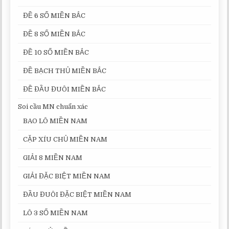
ĐỀ 6 SỐ MIỀN BẮC
ĐỀ 8 SỐ MIỀN BẮC
ĐỀ 10 SỐ MIỀN BẮC
ĐỀ BẠCH THỦ MIỀN BẮC
ĐỀ ĐẦU ĐUÔI MIỀN BẮC
Soi cầu MN chuẩn xác
BAO LÔ MIỀN NAM
CẶP XÍU CHỦ MIỀN NAM
GIẢI 8 MIỀN NAM
GIẢI ĐẶC BIỆT MIỀN NAM
ĐẦU ĐUÔI ĐẶC BIỆT MIỀN NAM
LÔ 3 SỐ MIỀN NAM