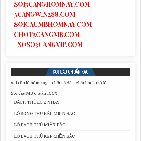
SOI3CANGHOMNAY.COM
3CANGWIN288.COM
SOICAUMBHOMNAY.COM
CHOT3CANGMB.COM
XOSO3CANGVIP.COM
SOI CẦU CHUẨN XÁC
soi cầu lô hôm nay – chốt số đề – chốt bạch thủ lô
Soi cầu MB chuẩn 100%
BẠCH THỦ LÔ 2 NHÁY
LÔ SONG THỦ KÉP MIỀN BẮC
LÔ BẠCH THỦ MIỀN BẮC
LÔ BẠCH THỦ KÉP MIỀN BẮC