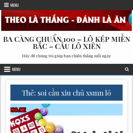
Skip
MENU
to
content
BA CÀNG CHUẨN 100 – LÔ KÉP MIỀN
BẮC – CẦU LÔ XIÊN
Hãy để chúng tôi giúp bạn chiến thắng mỗi ngày
MENU
Thẻ:
soi cầu xiu chủ xsmn lô