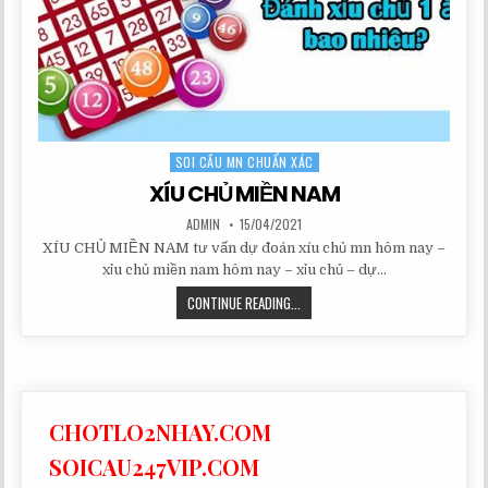
SOI CẦU MN CHUẨN XÁC
Posted
in
XÍU CHỦ MIỀN NAM
AUTHOR:
PUBLISHED
ADMIN
15/04/2021
DATE:
XÍU CHỦ MIỀN NAM tư vấn dự đoán xíu chủ mn hôm nay –
xỉu chủ miền nam hôm nay – xỉu chủ – dự…
XÍU
CONTINUE READING...
CHỦ
MIỀN
NAM
CHOTLO2NHAY.COM
SOICAU247VIP.COM