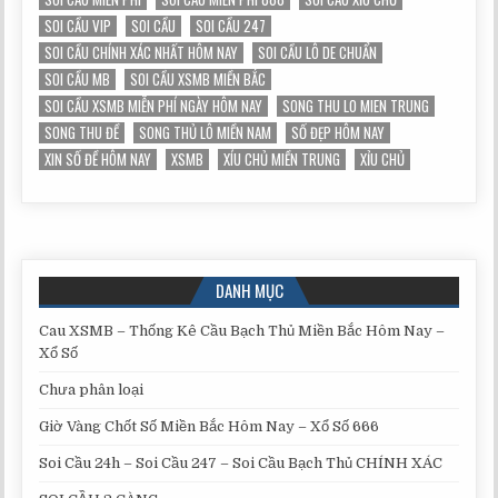
SOI CẦU VIP
SOI CẦU
SOI CẦU 247
SOI CẦU CHÍNH XÁC NHẤT HÔM NAY
SOI CẦU LÔ DE CHUẨN
SOI CẦU MB
SOI CẦU XSMB MIỀN BẮC
SOI CẦU XSMB MIỄN PHÍ NGÀY HÔM NAY
SONG THU LO MIEN TRUNG
SONG THU ĐỀ
SONG THỦ LÔ MIỀN NAM
SỐ ĐẸP HÔM NAY
XIN SỐ ĐỀ HÔM NAY
XSMB
XÍU CHỦ MIỀN TRUNG
XỈU CHỦ
DANH MỤC
Cau XSMB – Thống Kê Cầu Bạch Thủ Miền Bắc Hôm Nay –
Xổ Số
Chưa phân loại
Giờ Vàng Chốt Số Miền Bắc Hôm Nay – Xổ Số 666
Soi Cầu 24h – Soi Cầu 247 – Soi Cầu Bạch Thủ CHÍNH XÁC