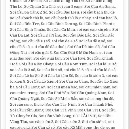
Chuẩn Lô Xiên ba, Số Chuẩn Song Thủ Đề, Số Chuẩn Song
Thủ Lô, Số Chuẩn Xỉu Chủ, soi cau 3 cang, Soi Cầu An Giang,
Soi Cầu ba Càng 2 Số, Soi Cầu Bạc Liêu, soi cầu bạch thủ đề,
soi cầu bạch thủ lô, soi cầu bạch thủ lô 2 nháy, soi cau bao lô,
Soi Cầu Bến Tre, Soi Cầu Bình Dương, Soi Cầu Bình Phước,
Soi Cầu Bình Thuận, Soi Cầu Cà Mau, soi cau cap xiu chu, Soi
Cầu Đà Lạt, Soi Cầu Đà Nẵng, Soi Cầu Đắc Lắc, Soi Cầu Đắc
Nông, soi cầu đề 10 số, soi cầu de 4 số, soi cầu đề 6 số, soi
cầu đề 8 số, soi cầu đề đầu đuôi, Soi Cầu Đề tám Số, Soi Cầu
Đồng Nai, soi cầu giải 8, Soi Cầu Giải 8 Miền Nam, soi cau
giải đặc biệt, Soi cầu giải tám, Soi Cầu Huế, Soi Cầu Khánh
Hoà, Soi Cầu Kiên Giang, Soi Cầu Kom Tum, soi cầu lô 10 số,
soi cầu lô 3 số, Soi cầu lô 4 số, soi cầu lô 6 số, soi cầu lô 8 số,
Soi Cầu Lô ba Số, Soi Cầu Lô tám Số, Soi cầu lô xiên 2, soi cau
lo xien 3, Soi Cầu Lô Xiên 4 Soi Cầu ba Càng, Soi Cầu Lô Xiên
ba, Soi Cầu Long An, soi cau mien bac, soi cau mien nam, soi
cau mien trung, Soi Cầu Phú Yên, Soi Cầu Quảng Nam, Soi
Cầu Quảng Ngãi, Soi Cầu Số Miền Bắc, soi cầu song thủ đề,
Soi cầu song thủ lô, Soi Cầu Tây Ninh, Soi Cầu Thành Phố,
Soi Cầu Tiền Giang, Soi Cầu Trà Vinh, Soi Cầu TTH, Soi Cầu
Từ Chuyên Gia, Soi Cầu Vĩnh Long, SOI CẦU VIP, Soi Cầu
Vũng Tàu, soi cầu xiên 2, Soi Cầu xiên 3, Soi cầu xiên 4, soi
cau xỉu chủ, Soi Cầu xổ số, Soi cầu XSMB, song thu đề, song