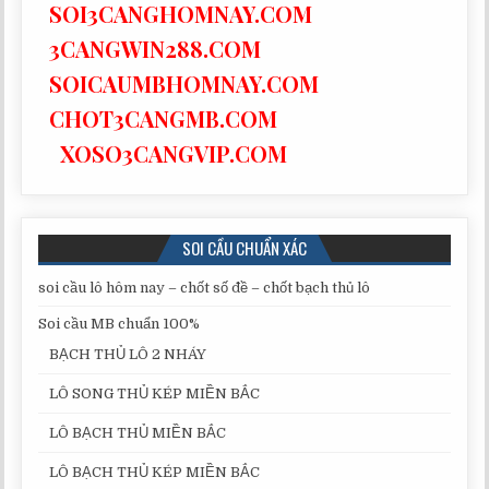
SOI3CANGHOMNAY.COM
3CANGWIN288.COM
SOICAUMBHOMNAY.COM
CHOT3CANGMB.COM
XOSO3CANGVIP.COM
SOI CẦU CHUẨN XÁC
soi cầu lô hôm nay – chốt số đề – chốt bạch thủ lô
Soi cầu MB chuẩn 100%
BẠCH THỦ LÔ 2 NHÁY
LÔ SONG THỦ KÉP MIỀN BẮC
LÔ BẠCH THỦ MIỀN BẮC
LÔ BẠCH THỦ KÉP MIỀN BẮC