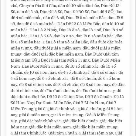
chủ, Chuyên Gia Soi Cầu, dàn đề 10 số miền bắc, Dàn Đề 12
Số, dan đề 2 số, Dàn Đề 3 Số, Dàn Đề 30 Số, Dàn đề 4 SỐ, dàn
đề 4 số miền bắc, dàn đề 6 số, Dàn đề 6 số miền Bắc, dàn đề 8
số, dàn đề 8 số miền bắc, Dàn Đề 12 Số Miền Bắc, dàn lô 10 số
miền bắc, Dàn Lô 2 Nháy, Dàn lô 3 số, dàn lô 4 số, Dàn lô 4 số
miền bắc, Dàn Lô 5 Số, dan lo 6 so, dàn lô 6 số miền bắc, dàn
lô 8 số miền bắc, Dàn Lô tám Số Miền Bắc, đầu đuôi đặc biệt
miền trung, đầu đuôi giải 8 miền nam, đầu đuôi giải 8 miền
trung, đầu đuôi giải đặc biệt miền nam, Đầu Đuôi Giải tám
Miền Nam, Đầu Đuôi Giải tám Miền Trung, Đầu Đuôi Miền
Nam, Đầu Đuôi Miền Trung, đề 10 số chính xác, đề 10 số
chuẩn, đề 10 số hôm nay, đề 4 số chính xác, đề 4 số chuẩn, đề
4 số hôm nay, đề 6 số chính xác, đề 6 số chuẩn, đề 6 số hôm
nay, đề 8 số chính xác, đề 8 số chuẩn, đề 8 số hôm nay, đề đầu
đuôi chính xác, đề đầu đuôi chuẩn, đề đầu đuôi hôm nay, đề
đầu đuôi miền bắc, Đề 12 Số Chính Xác, Đề 3 Số Chuẩn, Đề 12
Số Hôm Nay, Dự Đoán Miền Bắc, Giải 7 Miền Nam, Giải 7
Miền Trung, giải 8, giải 8 chính xác, giải 8 chuẩn, giải 8 hôm
nay, giải 8 miền nam, giai 8 mien trung, Giải 8 Miền Trung
Vip, giải đặc biệt chính xác, giải đặc biệt chuẩn, giải đặc biệt
hôm nay, giải đặc biệt miền nam, giải đặc biệt miền trung,
Giải tám Chính Xác, Giải tám Chuẩn, Giải tám Hôm Nay, Giải