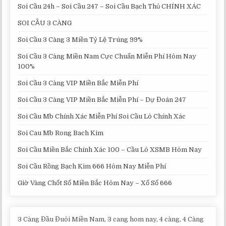
Soi Cầu 24h – Soi Cầu 247 – Soi Cầu Bạch Thủ CHÍNH XÁC
SOI CẦU 3 CÀNG
Soi Cầu 3 Càng 3 Miền Tỷ Lệ Trúng 99%
Soi Cầu 3 Càng Miền Nam Cực Chuẩn Miễn Phí Hôm Nay
100%
Soi Cầu 3 Càng VIP Miền Bắc Miễn Phí
Soi Cầu 3 Càng VIP Miền Bắc Miễn Phí – Dự Đoán 247
Soi Cầu Mb Chính Xác Miễn Phí Soi Cầu Lô Chính Xác
Soi Cau Mb Rong Bach Kim
Soi Cầu Miền Bắc Chính Xác 100 – Cầu Lô XSMB Hôm Nay
Soi Cầu Rồng Bạch Kim 666 Hôm Nay Miễn Phí
Giờ Vàng Chốt Số Miền Bắc Hôm Nay – Xổ Số 666
3 Càng Đầu Đuôi Miền Nam, 3 cang hom nay, 4 càng, 4 Càng