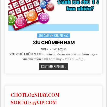
SOI CẦU MN CHUẨN XÁC
Posted
in
XÍU CHỦ MIỀN NAM
AUTHOR:
PUBLISHED
ADMIN
15/04/2021
DATE:
XÍU CHỦ MIỀN NAM tư vấn dự đoán xíu chủ mn hôm nay –
xỉu chủ miền nam hôm nay – xỉu chủ – dự…
XÍU
CONTINUE READING...
CHỦ
MIỀN
NAM
CHOTLO2NHAY.COM
SOICAU247VIP.COM