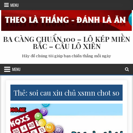
Skip
MENU
to
content
BA CÀNG CHUẨN 100 – LÔ KÉP MIỀN
BẮC – CẦU LÔ XIÊN
Hãy để chúng tôi giúp bạn chiến thắng mỗi ngày
MENU
Thẻ:
soi cau xiu chủ xsmn chot so