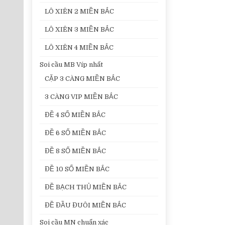
LÔ XIÊN 2 MIỀN BẮC
LÔ XIÊN 3 MIỀN BẮC
LÔ XIÊN 4 MIỀN BẮC
Soi cầu MB Víp nhất
CẶP 3 CÀNG MIỀN BẮC
3 CÀNG VIP MIỀN BẮC
ĐỀ 4 SỐ MIỀN BẮC
ĐỀ 6 SỐ MIỀN BẮC
ĐỀ 8 SỐ MIỀN BẮC
ĐỀ 10 SỐ MIỀN BẮC
ĐỀ BẠCH THỦ MIỀN BẮC
ĐỀ ĐẦU ĐUÔI MIỀN BẮC
Soi cầu MN chuẩn xác