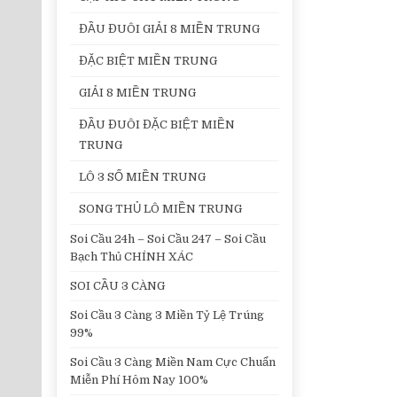
ĐẦU ĐUÔI GIẢI 8 MIỀN TRUNG
ĐẶC BIỆT MIỀN TRUNG
GIẢI 8 MIỀN TRUNG
ĐẦU ĐUÔI ĐẶC BIỆT MIỀN
TRUNG
LÔ 3 SỐ MIỀN TRUNG
SONG THỦ LÔ MIỀN TRUNG
Soi Cầu 24h – Soi Cầu 247 – Soi Cầu
Bạch Thủ CHÍNH XÁC
SOI CẦU 3 CÀNG
Soi Cầu 3 Càng 3 Miền Tỷ Lệ Trúng
99%
Soi Cầu 3 Càng Miền Nam Cực Chuẩn
Miễn Phí Hôm Nay 100%