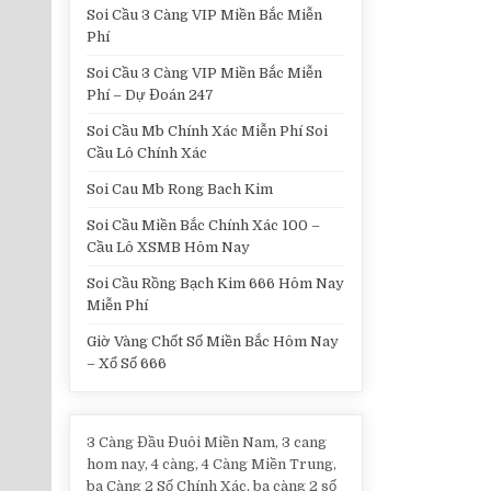
Soi Cầu 3 Càng VIP Miền Bắc Miễn
Phí
Soi Cầu 3 Càng VIP Miền Bắc Miễn
Phí – Dự Đoán 247
Soi Cầu Mb Chính Xác Miễn Phí Soi
Cầu Lô Chính Xác
Soi Cau Mb Rong Bach Kim
Soi Cầu Miền Bắc Chính Xác 100 –
Cầu Lô XSMB Hôm Nay
Soi Cầu Rồng Bạch Kim 666 Hôm Nay
Miễn Phí
Giờ Vàng Chốt Số Miền Bắc Hôm Nay
– Xổ Số 666
3 Càng Đầu Đuôi Miền Nam, 3 cang
hom nay, 4 càng, 4 Càng Miền Trung,
ba Càng 2 Số Chính Xác, ba càng 2 số