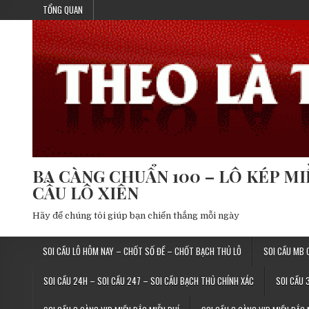
Skip
TỔNG QUAN
to
content
BA CÀNG CHUẨN 100 – LÔ KÉP MI
CẦU LÔ XIÊN
Hãy để chúng tôi giúp bạn chiến thắng mỗi ngày
SOI CẦU LÔ HÔM NAY – CHỐT SỐ ĐỀ – CHỐT BẠCH THỦ LÔ
SOI CẦU MB
SOI CẦU 24H – SOI CẦU 247 – SOI CẦU BẠCH THỦ CHÍNH XÁC
SOI CẦU 