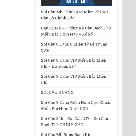
BÀI VIẾT MỚI
Soi Cầu Mb Chính Xác Miễn Phí Soi
Cầu Lô Chính Xác
Cau XSMB – Thống Kê Cầu Bạch Thủ
Miền Bắc Hôm Nay – Xổ Số
Soi Cầu 3 Càng 3 Miền Tỷ Lệ Trúng
99%
Soi Cầu 3 Càng VIP Miền Bắc Miễn
Phí – Dự Đoán 247
Soi Cầu 3 Càng VIP Miền Bắc Miễn
Phí
SOI CẦU 3 CÀNG
Soi Cầu 3 Càng Miền Nam Cực Chuẩn
Miễn Phí Hôm Nay 100%
Soi Cầu 24h – Soi Cầu 247 – Soi Cầu
Bạch Thủ CHÍNH XÁC
Soi Cau Mb Rong Bach Kim