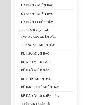
LÔ XIÊN 2 MIỀN BẮC
LÔ XIÊN 3 MIỀN BẮC
LÔ XIÊN 4 MIỀN BẮC
Soi cầu MB Víp nhất
CẶP 3 CÀNG MIỀN BẮC
3 CÀNG VIP MIỀN BẮC
ĐỀ 4 SỐ MIỀN BẮC
ĐỀ 6 SỐ MIỀN BẮC
ĐỀ 8 SỐ MIỀN BẮC
ĐỀ 10 SỐ MIỀN BẮC
ĐỀ BẠCH THỦ MIỀN BẮC
ĐỀ ĐẦU ĐUÔI MIỀN BẮC
Soi cầu MN chuẩn xác