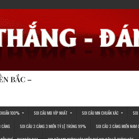
ỀN BẮC –
 CHUẨN 100%
SOI CẦU MB VÍP NHẤT
SOI CẦU MN CHUẨN XÁC
SOI
3 CÀNG
SOI CẦU 3 CÀNG 3 MIỀN TỶ LỆ TRÚNG 99%
SOI CẦU 3 CÀNG MIỀN NAM