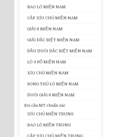
BAO LÔ MIỀN NAM
CẶP XÍU CHỦ MIỀN NAM
GIẢI 8 MIỀN NAM
GIẢI ĐẶC BIỆT MIỀN NAM
ĐẦU ĐUÔI ĐẶC BIỆT MIỀN NAM
LÔ 3 SỐ MIỀN NAM
XÍU CHỦ MIỀN NAM
SONG THỦ LÔ MIỀN NAM
ĐUÔI GIẢI 8 MIỀN NAM
Soi cầu MT chuẩn xác
XÍU CHỦ MIỀN TRUNG
BAO LÔ MIỀN TRUNG
CẶP XÍU CHỦ MIỀN TRUNG