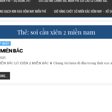
MIỄN PHÍ – DỰ ĐOÁN 247
SOI CẦU MB CHÍNH XÁC MIỄN PHÍ SOI CẦU LÔ CHÍNH XÁC
ỒNG BẠCH KIM 666 HÔM NAY MIỄN PHÍ
GIỜ VÀNG CHỐT SỐ MIỀN BẮC HÔM NAY – XỔ S
Thẻ:
soi cầu xiên 2 miền nam
ÍP NHẤT
2 MIỀN BẮC
SHED
2021
ỀN BẮC LÔ XIÊN 2 MIỀN BẮC ♛ Chúng tôi luôn đi đầu trong lĩnh vực s
LÔ
ING...
XIÊN
2
MIỀN
BẮC