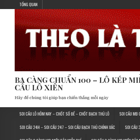
Skip
TỔNG QUAN
to
content
BA CÀNG CHUẨN 100 – LÔ KÉP MI
CẦU LÔ XIÊN
Hãy để chúng tôi giúp bạn chiến thắng mỗi ngày
SOI CẦU LÔ HÔM NAY – CHỐT SỐ ĐỀ – CHỐT BẠCH THỦ LÔ
SOI CẦU MB
SOI CẦU 24H – SOI CẦU 247 – SOI CẦU BẠCH THỦ CHÍNH XÁC
SOI CẦU 