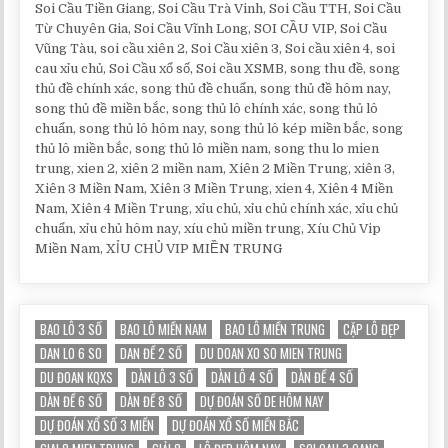
Soi Cầu Tiền Giang, Soi Cầu Trà Vinh, Soi Cầu TTH, Soi Cầu
Từ Chuyên Gia, Soi Cầu Vĩnh Long, SOI CẦU VIP, Soi Cầu
Vũng Tàu, soi cầu xiên 2, Soi Cầu xiên 3, Soi cầu xiên 4, soi
cau xỉu chủ, Soi Cầu xổ số, Soi cầu XSMB, song thu đề, song
thủ đề chính xác, song thủ đề chuẩn, song thủ đề hôm nay,
song thủ đề miền bắc, song thủ lô chính xác, song thủ lô
chuẩn, song thủ lô hôm nay, song thủ lô kép miền bắc, song
thủ lô miền bắc, song thủ lô miền nam, song thu lo mien
trung, xien 2, xiên 2 miền nam, Xiên 2 Miền Trung, xiên 3,
Xiên 3 Miền Nam, Xiên 3 Miền Trung, xien 4, Xiên 4 Miền
Nam, Xiên 4 Miền Trung, xỉu chủ, xỉu chủ chính xác, xỉu chủ
chuẩn, xỉu chủ hôm nay, xíu chủ miền trung, Xíu Chủ Vip
Miền Nam, XỈU CHỦ VIP MIỀN TRUNG
BAO LÔ 3 SỐ
BAO LÔ MIỀN NAM
BAO LÔ MIỀN TRUNG
CẶP LÔ ĐẸP
DAN LO 6 SO
DAN ĐỀ 2 SỐ
DU DOAN XO SO MIEN TRUNG
DU ĐOAN KQXS
DÀN LÔ 3 SỐ
DÀN LÔ 4 SỐ
DÀN ĐỀ 4 SỐ
DÀN ĐỀ 6 SỐ
DÀN ĐỀ 8 SỐ
DỰ ĐOÁN SỐ DE HÔM NAY
DỰ ĐOÁN XỔ SỐ 3 MIỀN
DỰ ĐOÁN XỔ SỐ MIỀN BẮC