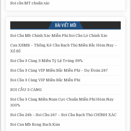
Soi cầu MT chuẩn xác
BÀI VIẾT MỚI
Soi Cầu Mb Chính Xác Miễn Phí Soi Cầu Lô Chính Xác
Cau XSMB – Thống Kê Cầu Bạch Thủ Miền Bắc Hôm Nay –
Xổ Số
Soi Cầu 3 Càng 3 Miền Tỷ Lệ Trúng 99%
Soi Cầu 3 Càng VIP Miền Bắc Miễn Phí – Dự Đoán 247
Soi Cầu 3 Càng VIP Miền Bắc Miễn Phí
SOI CẦU 3 CÀNG
Soi Cầu 3 Càng Miền Nam Cực Chuẩn Miễn Phí Hôm Nay
100%
Soi Cầu 24h – Soi Cầu 247 – Soi Cầu Bạch Thủ CHÍNH XÁC
Soi Cau Mb Rong Bach Kim