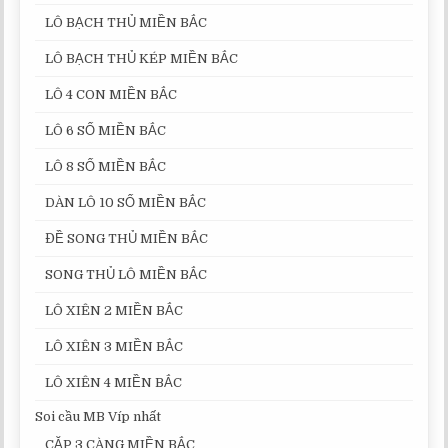
LÔ BẠCH THỦ MIỀN BẮC
LÔ BẠCH THỦ KÉP MIỀN BẮC
LÔ 4 CON MIỀN BẮC
LÔ 6 SỐ MIỀN BẮC
LÔ 8 SỐ MIỀN BẮC
DÀN LÔ 10 SỐ MIỀN BẮC
ĐỀ SONG THỦ MIỀN BẮC
SONG THỦ LÔ MIỀN BẮC
LÔ XIÊN 2 MIỀN BẮC
LÔ XIÊN 3 MIỀN BẮC
LÔ XIÊN 4 MIỀN BẮC
Soi cầu MB Víp nhất
CẶP 3 CÀNG MIỀN BẮC