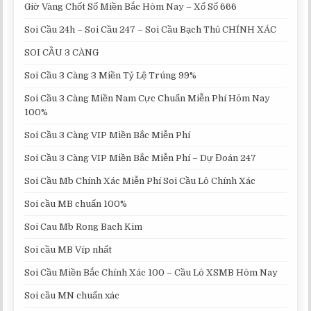
Giờ Vàng Chốt Số Miền Bắc Hôm Nay – Xổ Số 666
Soi Cầu 24h – Soi Cầu 247 – Soi Cầu Bạch Thủ CHÍNH XÁC
SOI CẦU 3 CÀNG
Soi Cầu 3 Càng 3 Miền Tỷ Lệ Trúng 99%
Soi Cầu 3 Càng Miền Nam Cực Chuẩn Miễn Phí Hôm Nay
100%
Soi Cầu 3 Càng VIP Miền Bắc Miễn Phí
Soi Cầu 3 Càng VIP Miền Bắc Miễn Phí – Dự Đoán 247
Soi Cầu Mb Chính Xác Miễn Phí Soi Cầu Lô Chính Xác
Soi cầu MB chuẩn 100%
Soi Cau Mb Rong Bach Kim
Soi cầu MB Víp nhất
Soi Cầu Miền Bắc Chính Xác 100 – Cầu Lô XSMB Hôm Nay
Soi cầu MN chuẩn xác