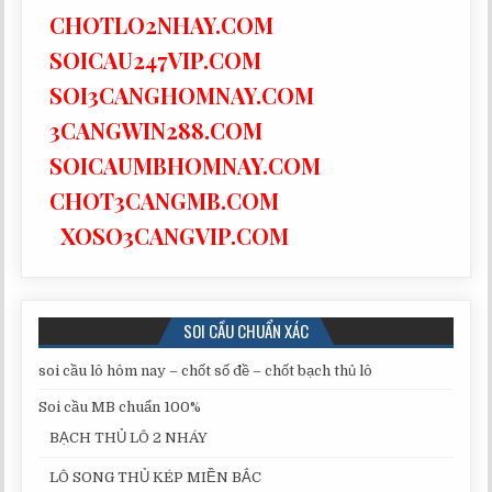
CHOTLO2NHAY.COM
SOICAU247VIP.COM
SOI3CANGHOMNAY.COM
3CANGWIN288.COM
SOICAUMBHOMNAY.COM
CHOT3CANGMB.COM
XOSO3CANGVIP.COM
SOI CẦU CHUẨN XÁC
soi cầu lô hôm nay – chốt số đề – chốt bạch thủ lô
Soi cầu MB chuẩn 100%
BẠCH THỦ LÔ 2 NHÁY
LÔ SONG THỦ KÉP MIỀN BẮC