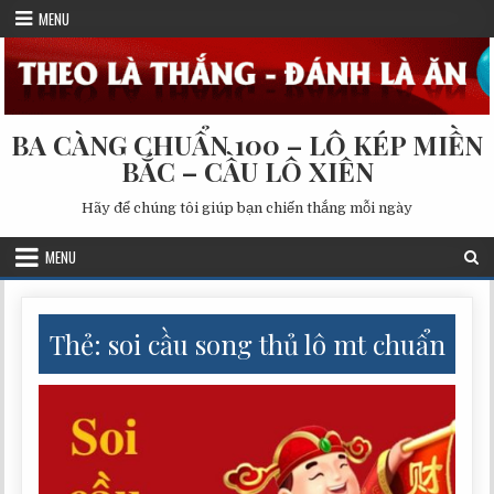
Skip
MENU
to
content
BA CÀNG CHUẨN 100 – LÔ KÉP MIỀN
BẮC – CẦU LÔ XIÊN
Hãy để chúng tôi giúp bạn chiến thắng mỗi ngày
MENU
Thẻ:
soi cầu song thủ lô mt chuẩn