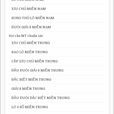
XÍU CHỦ MIỀN NAM
SONG THỦ LÔ MIỀN NAM
ĐUÔI GIẢI 8 MIỀN NAM
Soi cầu MT chuẩn xác
XÍU CHỦ MIỀN TRUNG
BAO LÔ MIỀN TRUNG
CẶP XÍU CHỦ MIỀN TRUNG
ĐẦU ĐUÔI GIẢI 8 MIỀN TRUNG
ĐẶC BIỆT MIỀN TRUNG
GIẢI 8 MIỀN TRUNG
ĐẦU ĐUÔI ĐẶC BIỆT MIỀN TRUNG
LÔ 3 SỐ MIỀN TRUNG