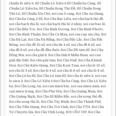
chuẩn lô xiên 3, Số Chuẩn Lô Xiên 4 Số Chuẩn ba Càng, Số
Chuẩn Lô Xiên ba, Số Chuẩn Song Thủ Đề, Số Chuẩn Song
Thủ Lô, Số Chuẩn Xỉu Chủ, soi cau 3 cang, Soi Cầu An Giang,
Soi Cầu ba Càng 2 Số, Soi Cầu Bạc Liêu, soi cầu bạch thủ đề,
soi cầu bạch thủ lô, soi cầu bạch thủ lô 2 nháy, soi cau bao lô,
Soi Cầu Bến Tre, Soi Cầu Bình Dương, Soi Cầu Bình Phước,
Soi Cầu Bình Thuận, Soi Cầu Cà Mau, soi cau cap xiu chu, Soi
Cầu Đà Lạt, Soi Cầu Đà Nẵng, Soi Cầu Đắc Lắc, Soi Cầu Đắc
Nông, soi cầu đề 10 số, soi cầu de 4 số, soi cầu đề 6 số, soi
cầu đề 8 số, soi cầu đề đầu đuôi, Soi Cầu Đề tám Số, Soi Cầu
Đồng Nai, soi cầu giải 8, Soi Cầu Giải 8 Miền Nam, soi cau
giải đặc biệt, Soi cầu giải tám, Soi Cầu Huế, Soi Cầu Khánh
Hoà, Soi Cầu Kiên Giang, Soi Cầu Kom Tum, soi cầu lô 10 số,
soi cầu lô 3 số, Soi cầu lô 4 số, soi cầu lô 6 số, soi cầu lô 8 số,
Soi Cầu Lô ba Số, Soi Cầu Lô tám Số, Soi cầu lô xiên 2, soi cau
lo xien 3, Soi Cầu Lô Xiên 4 Soi Cầu ba Càng, Soi Cầu Lô Xiên
ba, Soi Cầu Long An, soi cau mien bac, soi cau mien nam, soi
cau mien trung, Soi Cầu Phú Yên, Soi Cầu Quảng Nam, Soi
Cầu Quảng Ngãi, Soi Cầu Số Miền Bắc, soi cầu song thủ đề,
Soi cầu song thủ lô, Soi Cầu Tây Ninh, Soi Cầu Thành Phố,
Soi Cầu Tiền Giang, Soi Cầu Trà Vinh, Soi Cầu TTH, Soi Cầu
Từ Chuyên Gia, Soi Cầu Vĩnh Long, SOI CẦU VIP, Soi Cầu