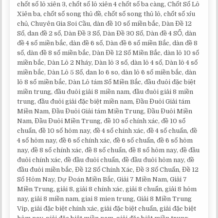
chốt số lô xiên 3, chốt số lô xiên 4 chốt số ba càng, Chốt Số Lô
Xiên ba, chốt số song thủ đề, chốt số song thủ lô, chốt số xỉu
chủ, Chuyên Gia Soi Cầu, dàn đề 10 số miền bắc, Dàn Đề 12
Số, dan đề 2 số, Dàn Đề 3 Số, Dàn Đề 30 Số, Dàn đề 4 SỐ, dàn
đề 4 số miền bắc, dàn đề 6 số, Dàn đề 6 số miền Bắc, dàn đề 8
số, dàn đề 8 số miền bắc, Dàn Đề 12 Số Miền Bắc, dàn lô 10 số
miền bắc, Dàn Lô 2 Nháy, Dàn lô 3 số, dàn lô 4 số, Dàn lô 4 số
miền bắc, Dàn Lô 5 Số, dan lo 6 so, dàn lô 6 số miền bắc, dàn
lô 8 số miền bắc, Dàn Lô tám Số Miền Bắc, đầu đuôi đặc biệt
miền trung, đầu đuôi giải 8 miền nam, đầu đuôi giải 8 miền
trung, đầu đuôi giải đặc biệt miền nam, Đầu Đuôi Giải tám
Miền Nam, Đầu Đuôi Giải tám Miền Trung, Đầu Đuôi Miền
Nam, Đầu Đuôi Miền Trung, đề 10 số chính xác, đề 10 số
chuẩn, đề 10 số hôm nay, đề 4 số chính xác, đề 4 số chuẩn, đề
4 số hôm nay, đề 6 số chính xác, đề 6 số chuẩn, đề 6 số hôm
nay, đề 8 số chính xác, đề 8 số chuẩn, đề 8 số hôm nay, đề đầu
đuôi chính xác, đề đầu đuôi chuẩn, đề đầu đuôi hôm nay, đề
đầu đuôi miền bắc, Đề 12 Số Chính Xác, Đề 3 Số Chuẩn, Đề 12
Số Hôm Nay, Dự Đoán Miền Bắc, Giải 7 Miền Nam, Giải 7
Miền Trung, giải 8, giải 8 chính xác, giải 8 chuẩn, giải 8 hôm
nay, giải 8 miền nam, giai 8 mien trung, Giải 8 Miền Trung
Vip, giải đặc biệt chính xác, giải đặc biệt chuẩn, giải đặc biệt