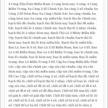
3 Càng Đầu Đuôi Miền Nam, 3 cang hom nay, 4 càng, 4 Càng
Miền Trung, ba Càng 2 Số Chính Xác, ba càng 2 số chuẩn, ba
Càng 2 Số Hôm Nay, ba Càng Chính Xác, ba càng chuẩn, ba
càng hôm nay, ba càng víp miền bắc, bach thu de chinh xac,
bạch thủ đề chuẩn, bạch thủ đề hôm nay, bạch thủ đề miền
bắc, bạch thủ lô 2 nháy chính xác, bạch thủ lô 2 nháy chuẩn,
bạch thủ lô 2 nháy hôm nay, Bạch Thủ Lô 2 Nháy Miền Bắc
Vip, bạch thủ lô chính xác, bạch thủ lô chuẩn, bạch thủ lô
hôm nay, bạch thủ lô kép miền bắc, Bạch thủ lô miền bắc,
Bao Lô, bao lô 3 số, Bao Lô 3 Số Miền Nam, Bao Lô 4 Số, Bao
Lô 4 Số Miền Nam, Bao Lô 4 Số Miền Trung, bao lô chính xác,
bao lô chuẩn, bao lô hôm nay, bao lô miền nam, Bao lô miền
trung, Bao Lô Miền Trung 3 Số, Cặp ba Càng Miền Bắc Phát
Lộc, cặp xíu chủ chính xác, cặp xíu chủ chuẩn, cặp xỉu chủ
hôm nay, cặp xíu chủ miền nam, cặp xíu chủ miền trung, Cầu
Đề Cao Cấp, chốt số ba càng 2 số, chốt số bạch thủ đề, chốt số
bạch thủ lô, chốt số bạch thủ lô 2 nháy, chốt số bao lô, chốt số
cặp xỉu chủ, chốt số đề 10 số, chốt số đề 4 số, chốt số đề 6 số,
chốt số đề 8 số, chốt số đề đầu đuôi, Chốt Số Đề tám Số, chốt
số giải 8, chốt số giải đặc biệt, Chốt Số Giải tám, chốt số lô 10
số, chốt số lô 3 số, chốt số lô 4 số, chốt số lô 6 số, chốt số lô 8
số, Chốt Số Lô ba Số, Chốt Số Lô tám Số, chốt số lô xiên 2,