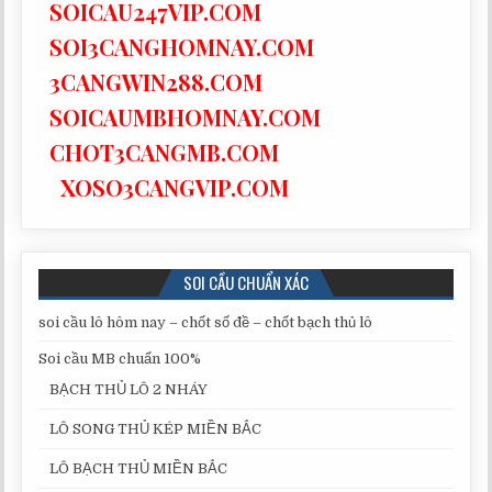
SOICAU247VIP.COM
SOI3CANGHOMNAY.COM
3CANGWIN288.COM
SOICAUMBHOMNAY.COM
CHOT3CANGMB.COM
XOSO3CANGVIP.COM
SOI CẦU CHUẨN XÁC
soi cầu lô hôm nay – chốt số đề – chốt bạch thủ lô
Soi cầu MB chuẩn 100%
BẠCH THỦ LÔ 2 NHÁY
LÔ SONG THỦ KÉP MIỀN BẮC
LÔ BẠCH THỦ MIỀN BẮC