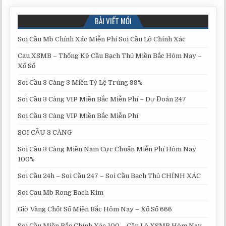
BÀI VIẾT MỚI
Soi Cầu Mb Chính Xác Miễn Phí Soi Cầu Lô Chính Xác
Cau XSMB – Thống Kê Cầu Bạch Thủ Miền Bắc Hôm Nay –
Xổ Số
Soi Cầu 3 Càng 3 Miền Tỷ Lệ Trúng 99%
Soi Cầu 3 Càng VIP Miền Bắc Miễn Phí – Dự Đoán 247
Soi Cầu 3 Càng VIP Miền Bắc Miễn Phí
SOI CẦU 3 CÀNG
Soi Cầu 3 Càng Miền Nam Cực Chuẩn Miễn Phí Hôm Nay
100%
Soi Cầu 24h – Soi Cầu 247 – Soi Cầu Bạch Thủ CHÍNH XÁC
Soi Cau Mb Rong Bach Kim
Giờ Vàng Chốt Số Miền Bắc Hôm Nay – Xổ Số 666
Soi Cầu Miền Bắc Chính Xác 100 – Cầu Lô XSMB Hôm Nay