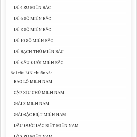
ĐỀ 4 SỐ MIỀN BẮC
ĐỀ 6 SỐ MIỀN BẮC
ĐỀ 8 SỐ MIỀN BẮC
ĐỀ 10 SỐ MIỀN BẮC
ĐỀ BẠCH THỦ MIỀN BẮC
ĐỀ ĐẦU ĐUÔI MIỀN BẮC
Soi cầu MN chuẩn xác
BAO LÔ MIỀN NAM
CẶP XÍU CHỦ MIỀN NAM
GIẢI 8 MIỀN NAM
GIẢI ĐẶC BIỆT MIỀN NAM
ĐẦU ĐUÔI ĐẶC BIỆT MIỀN NAM
LÔ 3 SỐ MIỀN NAM