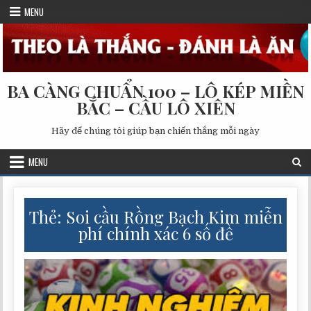
Skip
MENU
to
content
BA CÀNG CHUẨN 100 – LÔ KÉP MIỀN
BẮC – CẦU LÔ XIÊN
Hãy để chúng tôi giúp bạn chiến thắng mỗi ngày
MENU
Thẻ:
Soi cầu Rồng Bạch Kim miễn
phí chính xác 6 số đề