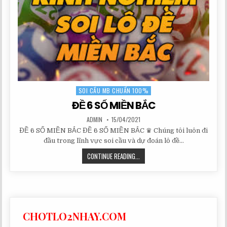
SOI CẦU MB CHUẨN 100%
Posted
in
ĐỀ 6 SỐ MIỀN BẮC
AUTHOR:
PUBLISHED
ADMIN
15/04/2021
DATE:
ĐỀ 6 SỐ MIỀN BẮC ĐỀ 6 SỐ MIỀN BẮC ♛ Chúng tôi luôn đi
đầu trong lĩnh vực soi cầu và dự đoán lô đề…
ĐỀ
CONTINUE READING...
6
SỐ
MIỀN
BẮC
CHOTLO2NHAY.COM