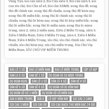
Vũng Tàu, soi cầu xiên 2, Soi Cầu xiên 3, Soi cầu xiên 4, soi
cau xỉu chủ, Soi Cầu xổ số, Soi cầu XSMB, song thu đề, song
thủ đề chính xác, song thủ đề chuẩn, song thủ đề hôm nay,
song thủ đề miền bắc, song thủ lô chính xác, song thủ lô
chuẩn, song thủ lô hôm nay, song thủ lô kép miền bắc, song
thủ lô miền bắc, song thủ lô miền nam, song thu lo mien
trung, xien 2, xiên 2 miền nam, Xiên 2 Miền Trung, xiên 3,
Xiên 3 Miền Nam, Xiên 3 Miền Trung, xien 4, Xiên 4 Miền
Nam, Xiên 4 Miền Trung, xỉu chủ, xỉu chủ chính xác, xỉu chủ
chuẩn, xỉu chủ hôm nay, xíu chủ miền trung, Xíu Chủ Vip
Miền Nam, XỈU CHỦ VIP MIỀN TRUNG
BAO LÔ 3 SỐ
BAO LÔ MIỀN NAM
BAO LÔ MIỀN TRUNG
CẶP LÔ ĐẸP
DAN LO 6 SO
DAN ĐỀ 2 SỐ
DU DOAN XO SO MIEN TRUNG
DU ĐOAN KQXS
DÀN LÔ 3 SỐ
DÀN LÔ 4 SỐ
DÀN ĐỀ 4 SỐ
DÀN ĐỀ 6 SỐ
DÀN ĐỀ 8 SỐ
DỰ ĐOÁN SỐ DE HÔM NAY
DỰ ĐOÁN XỔ SỐ 3 MIỀN
DỰ ĐOÁN XỔ SỐ MIỀN BẮC
GIAI 8 MIEN TRUNG
GIẢI 8
LÔ ĐẸP HÔM NAY
SOI CAU 3 CANG
SOI CAU 3 MIEN
SOI CAU 88
SOI CAU BACH THU MIEN BAC 24 GIO