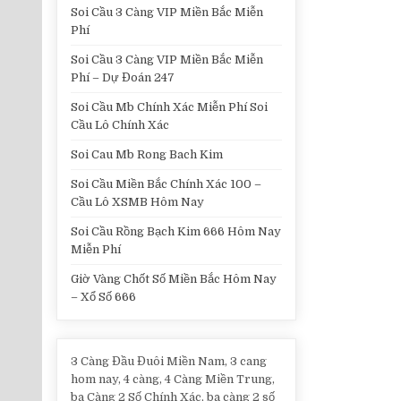
Soi Cầu 3 Càng VIP Miền Bắc Miễn
Phí
Soi Cầu 3 Càng VIP Miền Bắc Miễn
Phí – Dự Đoán 247
Soi Cầu Mb Chính Xác Miễn Phí Soi
Cầu Lô Chính Xác
Soi Cau Mb Rong Bach Kim
Soi Cầu Miền Bắc Chính Xác 100 –
Cầu Lô XSMB Hôm Nay
Soi Cầu Rồng Bạch Kim 666 Hôm Nay
Miễn Phí
Giờ Vàng Chốt Số Miền Bắc Hôm Nay
– Xổ Số 666
3 Càng Đầu Đuôi Miền Nam, 3 cang
hom nay, 4 càng, 4 Càng Miền Trung,
ba Càng 2 Số Chính Xác, ba càng 2 số