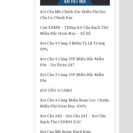
BÀI VIẾT MỚI
Soi Cầu Mb Chính Xác Miễn Phí Soi
Cầu Lô Chính Xác
Cau XSMB – Thống Kê Cầu Bạch Thủ
Miền Bắc Hôm Nay – Xổ Số
Soi Cầu 3 Càng 3 Miền Tỷ Lệ Trúng
99%
Soi Cầu 3 Càng VIP Miền Bắc Miễn
Phí – Dự Đoán 247
Soi Cầu 3 Càng VIP Miền Bắc Miễn
Phí
SOI CẦU 3 CÀNG
Soi Cầu 3 Càng Miền Nam Cực Chuẩn
Miễn Phí Hôm Nay 100%
Soi Cầu 24h – Soi Cầu 247 – Soi Cầu
Bạch Thủ CHÍNH XÁC
Soi Cau Mb Rong Bach Kim