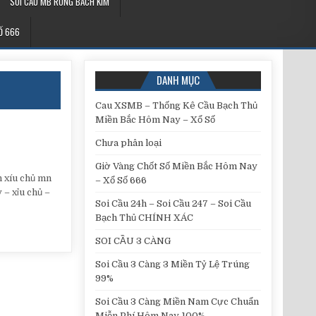
SOI CAU MB RONG BACH KIM
Ố 666
DANH MỤC
Cau XSMB – Thống Kê Cầu Bạch Thủ
Miền Bắc Hôm Nay – Xổ Số
Chưa phân loại
Giờ Vàng Chốt Số Miền Bắc Hôm Nay
 xíu chủ mn
– Xổ Số 666
– xỉu chủ –
Soi Cầu 24h – Soi Cầu 247 – Soi Cầu
Bạch Thủ CHÍNH XÁC
SOI CẦU 3 CÀNG
Soi Cầu 3 Càng 3 Miền Tỷ Lệ Trúng
99%
Soi Cầu 3 Càng Miền Nam Cực Chuẩn
Miễn Phí Hôm Nay 100%