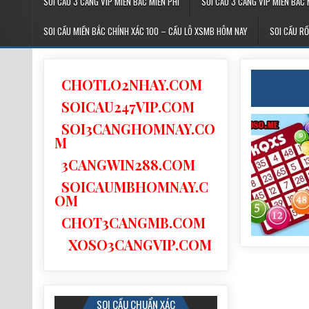
SOI CẦU 3 CÀNG VIP MIỀN BẮC MIỄN PHÍ
SOI CẦU 3 CÀNG VIP MIỀN BẮC 
SOI CẦU MIỀN BẮC CHÍNH XÁC 100 – CẦU LÔ XSMB HÔM NAY
SOI CẦU R
CHOTLO2NHAY.COM
SOICAU247VIP.COM
SOI3CANGHOMNAY.CO
M
3CANGWIN288.COM
SOICAUMBHOMNAY.C
OM
CHOT3CANGMB.COM
XOSO3CANGVIP.COM
SOI CẦU CHUẨN XÁC