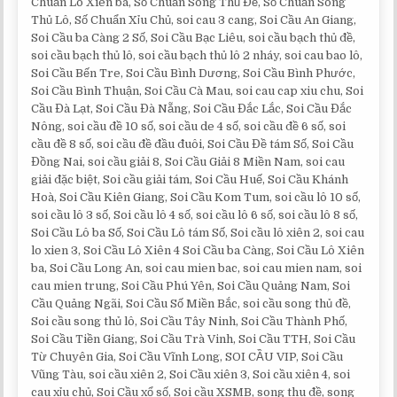
Chuẩn Lô Xiên ba, Số Chuẩn Song Thủ Đề, Số Chuẩn Song
Thủ Lô, Số Chuẩn Xỉu Chủ, soi cau 3 cang, Soi Cầu An Giang,
Soi Cầu ba Càng 2 Số, Soi Cầu Bạc Liêu, soi cầu bạch thủ đề,
soi cầu bạch thủ lô, soi cầu bạch thủ lô 2 nháy, soi cau bao lô,
Soi Cầu Bến Tre, Soi Cầu Bình Dương, Soi Cầu Bình Phước,
Soi Cầu Bình Thuận, Soi Cầu Cà Mau, soi cau cap xiu chu, Soi
Cầu Đà Lạt, Soi Cầu Đà Nẵng, Soi Cầu Đắc Lắc, Soi Cầu Đắc
Nông, soi cầu đề 10 số, soi cầu de 4 số, soi cầu đề 6 số, soi
cầu đề 8 số, soi cầu đề đầu đuôi, Soi Cầu Đề tám Số, Soi Cầu
Đồng Nai, soi cầu giải 8, Soi Cầu Giải 8 Miền Nam, soi cau
giải đặc biệt, Soi cầu giải tám, Soi Cầu Huế, Soi Cầu Khánh
Hoà, Soi Cầu Kiên Giang, Soi Cầu Kom Tum, soi cầu lô 10 số,
soi cầu lô 3 số, Soi cầu lô 4 số, soi cầu lô 6 số, soi cầu lô 8 số,
Soi Cầu Lô ba Số, Soi Cầu Lô tám Số, Soi cầu lô xiên 2, soi cau
lo xien 3, Soi Cầu Lô Xiên 4 Soi Cầu ba Càng, Soi Cầu Lô Xiên
ba, Soi Cầu Long An, soi cau mien bac, soi cau mien nam, soi
cau mien trung, Soi Cầu Phú Yên, Soi Cầu Quảng Nam, Soi
Cầu Quảng Ngãi, Soi Cầu Số Miền Bắc, soi cầu song thủ đề,
Soi cầu song thủ lô, Soi Cầu Tây Ninh, Soi Cầu Thành Phố,
Soi Cầu Tiền Giang, Soi Cầu Trà Vinh, Soi Cầu TTH, Soi Cầu
Từ Chuyên Gia, Soi Cầu Vĩnh Long, SOI CẦU VIP, Soi Cầu
Vũng Tàu, soi cầu xiên 2, Soi Cầu xiên 3, Soi cầu xiên 4, soi
cau xỉu chủ, Soi Cầu xổ số, Soi cầu XSMB, song thu đề, song