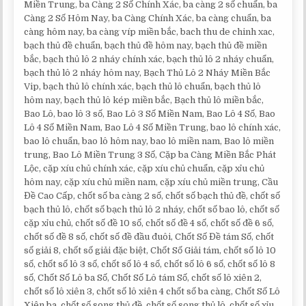
Miền Trung, ba Càng 2 Số Chính Xác, ba càng 2 số chuẩn, ba
Càng 2 Số Hôm Nay, ba Càng Chính Xác, ba càng chuẩn, ba
càng hôm nay, ba càng víp miền bắc, bach thu de chinh xac,
bạch thủ đề chuẩn, bạch thủ đề hôm nay, bạch thủ đề miền
bắc, bạch thủ lô 2 nháy chính xác, bạch thủ lô 2 nháy chuẩn,
bạch thủ lô 2 nháy hôm nay, Bạch Thủ Lô 2 Nháy Miền Bắc
Vip, bạch thủ lô chính xác, bạch thủ lô chuẩn, bạch thủ lô
hôm nay, bạch thủ lô kép miền bắc, Bạch thủ lô miền bắc,
Bao Lô, bao lô 3 số, Bao Lô 3 Số Miền Nam, Bao Lô 4 Số, Bao
Lô 4 Số Miền Nam, Bao Lô 4 Số Miền Trung, bao lô chính xác,
bao lô chuẩn, bao lô hôm nay, bao lô miền nam, Bao lô miền
trung, Bao Lô Miền Trung 3 Số, Cặp ba Càng Miền Bắc Phát
Lộc, cặp xíu chủ chính xác, cặp xíu chủ chuẩn, cặp xỉu chủ
hôm nay, cặp xíu chủ miền nam, cặp xíu chủ miền trung, Cầu
Đề Cao Cấp, chốt số ba càng 2 số, chốt số bạch thủ đề, chốt số
bạch thủ lô, chốt số bạch thủ lô 2 nháy, chốt số bao lô, chốt số
cặp xỉu chủ, chốt số đề 10 số, chốt số đề 4 số, chốt số đề 6 số,
chốt số đề 8 số, chốt số đề đầu đuôi, Chốt Số Đề tám Số, chốt
số giải 8, chốt số giải đặc biệt, Chốt Số Giải tám, chốt số lô 10
số, chốt số lô 3 số, chốt số lô 4 số, chốt số lô 6 số, chốt số lô 8
số, Chốt Số Lô ba Số, Chốt Số Lô tám Số, chốt số lô xiên 2,
chốt số lô xiên 3, chốt số lô xiên 4 chốt số ba càng, Chốt Số Lô
Xiên ba, chốt số song thủ đề, chốt số song thủ lô, chốt số xỉu