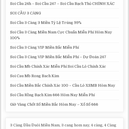
Soi Cầu 24h – Soi Cầu 247 – Soi Cầu Bạch Thủ CHÍNH XÁC
SOI CẦU 3 CÀNG
Soi Cầu 3 Càng 3 Miền Tỷ Lệ Trúng 99%
Soi Cầu 3 Càng Miền Nam Cực Chuẩn Miễn Phí Hôm Nay
100%
Soi Cầu 3 Càng VIP Miền Bắc Miễn Phí
Soi Cầu 3 Càng VIP Miền Bắc Miễn Phí – Dự Đoán 247
Soi Cầu Mb Chính Xác Miễn Phí Soi Cầu Lô Chính Xác
Soi Cau Mb Rong Bach Kim
Soi Cầu Miền Bắc Chính Xác 100 – Cầu Lô XSMB Hôm Nay
Soi Cầu Rồng Bạch Kim 666 Hôm Nay Miễn Phí
Giờ Vàng Chốt Số Miền Bắc Hôm Nay – Xổ Số 666
3 Càng Đầu Đuôi Miền Nam, 3 cang hom nay, 4 càng, 4 Càng