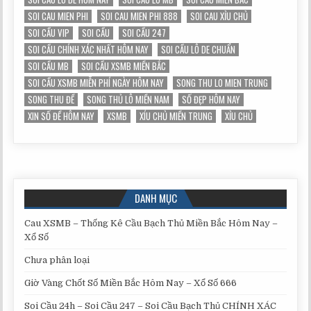
SOI CAU MIEN PHI
SOI CAU MIEN PHI 888
SOI CAU XỈU CHỦ
SOI CẦU VIP
SOI CẦU
SOI CẦU 247
SOI CẦU CHÍNH XÁC NHẤT HÔM NAY
SOI CẦU LÔ DE CHUẨN
SOI CẦU MB
SOI CẦU XSMB MIỀN BẮC
SOI CẦU XSMB MIỄN PHÍ NGÀY HÔM NAY
SONG THU LO MIEN TRUNG
SONG THU ĐỀ
SONG THỦ LÔ MIỀN NAM
SỐ ĐẸP HÔM NAY
XIN SỐ ĐỀ HÔM NAY
XSMB
XÍU CHỦ MIỀN TRUNG
XỈU CHỦ
DANH MỤC
Cau XSMB – Thống Kê Cầu Bạch Thủ Miền Bắc Hôm Nay –
Xổ Số
Chưa phân loại
Giờ Vàng Chốt Số Miền Bắc Hôm Nay – Xổ Số 666
Soi Cầu 24h – Soi Cầu 247 – Soi Cầu Bạch Thủ CHÍNH XÁC