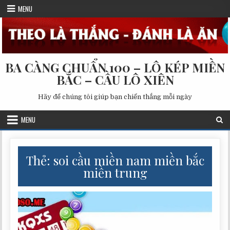
Skip
MENU
to
content
BA CÀNG CHUẨN 100 – LÔ KÉP MIỀN
BẮC – CẦU LÔ XIÊN
Hãy để chúng tôi giúp bạn chiến thắng mỗi ngày
MENU
Thẻ:
soi cầu miền nam miền bắc
miền trung