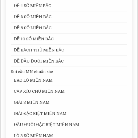
ĐỀ 4 SỐ MIỀN BẮC
ĐỀ 6 SỐ MIỀN BẮC
ĐỀ 8 SỐ MIỀN BẮC
ĐỀ 10 SỐ MIỀN BẮC
ĐỀ BẠCH THỦ MIỀN BẮC
ĐỀ ĐẦU ĐUÔI MIỀN BẮC
Soi cầu MN chuẩn xác
BAO LÔ MIỀN NAM
CẶP XÍU CHỦ MIỀN NAM
GIẢI 8 MIỀN NAM
GIẢI ĐẶC BIỆT MIỀN NAM
ĐẦU ĐUÔI ĐẶC BIỆT MIỀN NAM
LÔ 3 SỐ MIỀN NAM