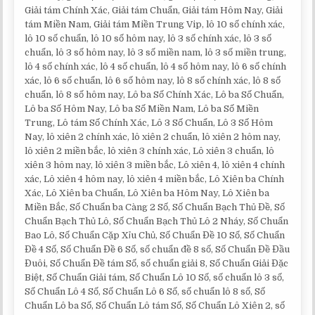
Giải tám Chính Xác, Giải tám Chuẩn, Giải tám Hôm Nay, Giải
tám Miền Nam, Giải tám Miền Trung Vip, lô 10 số chính xác,
lô 10 số chuẩn, lô 10 số hôm nay, lô 3 số chính xác, lô 3 số
chuẩn, lô 3 số hôm nay, lô 3 số miền nam, lô 3 số miền trung,
lô 4 số chính xác, lô 4 số chuẩn, lô 4 số hôm nay, lô 6 số chính
xác, lô 6 số chuẩn, lô 6 số hôm nay, lô 8 số chính xác, lô 8 số
chuẩn, lô 8 số hôm nay, Lô ba Số Chính Xác, Lô ba Số Chuẩn,
Lô ba Số Hôm Nay, Lô ba Số Miền Nam, Lô ba Số Miền
Trung, Lô tám Số Chính Xác, Lô 3 Số Chuẩn, Lô 3 Số Hôm
Nay, lô xiên 2 chính xác, lô xiên 2 chuẩn, lô xiên 2 hôm nay,
lô xiên 2 miền bắc, lô xiên 3 chính xác, Lô xiên 3 chuẩn, lô
xiên 3 hôm nay, lô xiên 3 miền bắc, Lô xiên 4, lô xiên 4 chính
xác, Lô xiên 4 hôm nay, lô xiên 4 miền bắc, Lô Xiên ba Chính
Xác, Lô Xiên ba Chuẩn, Lô Xiên ba Hôm Nay, Lô Xiên ba
Miền Bắc, Số Chuẩn ba Càng 2 Số, Số Chuẩn Bạch Thủ Đề, Số
Chuẩn Bạch Thủ Lô, Số Chuẩn Bạch Thủ Lô 2 Nháy, Số Chuẩn
Bao Lô, Số Chuẩn Cặp Xỉu Chủ, Số Chuẩn Đề 10 Số, Số Chuẩn
Đề 4 Số, Số Chuẩn Đề 6 Số, số chuẩn đề 8 số, Số Chuẩn Đề Đầu
Đuôi, Số Chuẩn Đề tám Số, số chuẩn giải 8, Số Chuẩn Giải Đặc
Biệt, Số Chuẩn Giải tám, Số Chuẩn Lô 10 Số, số chuẩn lô 3 số,
Số Chuẩn Lô 4 Số, Số Chuẩn Lô 6 Số, số chuẩn lô 8 số, Số
Chuẩn Lô ba Số, Số Chuẩn Lô tám Số, Số Chuẩn Lô Xiên 2, số