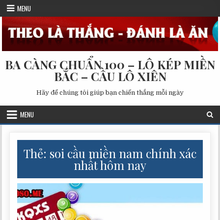
Skip
MENU
to
content
BA CÀNG CHUẨN 100 – LÔ KÉP MIỀN
BẮC – CẦU LÔ XIÊN
Hãy để chúng tôi giúp bạn chiến thắng mỗi ngày
MENU
Thẻ:
soi cầu miền nam chính xác
nhất hôm nay