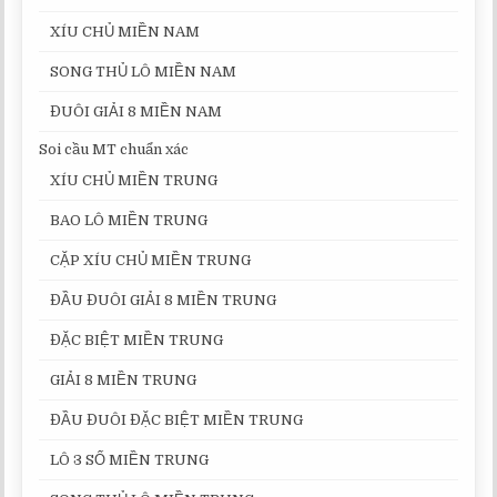
XÍU CHỦ MIỀN NAM
SONG THỦ LÔ MIỀN NAM
ĐUÔI GIẢI 8 MIỀN NAM
Soi cầu MT chuẩn xác
XÍU CHỦ MIỀN TRUNG
BAO LÔ MIỀN TRUNG
CẶP XÍU CHỦ MIỀN TRUNG
ĐẦU ĐUÔI GIẢI 8 MIỀN TRUNG
ĐẶC BIỆT MIỀN TRUNG
GIẢI 8 MIỀN TRUNG
ĐẦU ĐUÔI ĐẶC BIỆT MIỀN TRUNG
LÔ 3 SỐ MIỀN TRUNG