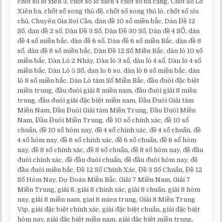
chốt số lô xiên 3, chốt số lô xiên 4 chốt số ba càng, Chốt Số Lô
Xiên ba, chốt số song thủ đề, chốt số song thủ lô, chốt số xỉu
chủ, Chuyên Gia Soi Cầu, dàn đề 10 số miền bắc, Dàn Đề 12
Số, dan đề 2 số, Dàn Đề 3 Số, Dàn Đề 30 Số, Dàn đề 4 SỐ, dàn
đề 4 số miền bắc, dàn đề 6 số, Dàn đề 6 số miền Bắc, dàn đề 8
số, dàn đề 8 số miền bắc, Dàn Đề 12 Số Miền Bắc, dàn lô 10 số
miền bắc, Dàn Lô 2 Nháy, Dàn lô 3 số, dàn lô 4 số, Dàn lô 4 số
miền bắc, Dàn Lô 5 Số, dan lo 6 so, dàn lô 6 số miền bắc, dàn
lô 8 số miền bắc, Dàn Lô tám Số Miền Bắc, đầu đuôi đặc biệt
miền trung, đầu đuôi giải 8 miền nam, đầu đuôi giải 8 miền
trung, đầu đuôi giải đặc biệt miền nam, Đầu Đuôi Giải tám
Miền Nam, Đầu Đuôi Giải tám Miền Trung, Đầu Đuôi Miền
Nam, Đầu Đuôi Miền Trung, đề 10 số chính xác, đề 10 số
chuẩn, đề 10 số hôm nay, đề 4 số chính xác, đề 4 số chuẩn, đề
4 số hôm nay, đề 6 số chính xác, đề 6 số chuẩn, đề 6 số hôm
nay, đề 8 số chính xác, đề 8 số chuẩn, đề 8 số hôm nay, đề đầu
đuôi chính xác, đề đầu đuôi chuẩn, đề đầu đuôi hôm nay, đề
đầu đuôi miền bắc, Đề 12 Số Chính Xác, Đề 3 Số Chuẩn, Đề 12
Số Hôm Nay, Dự Đoán Miền Bắc, Giải 7 Miền Nam, Giải 7
Miền Trung, giải 8, giải 8 chính xác, giải 8 chuẩn, giải 8 hôm
nay, giải 8 miền nam, giai 8 mien trung, Giải 8 Miền Trung
Vip, giải đặc biệt chính xác, giải đặc biệt chuẩn, giải đặc biệt
hôm nay, giải đặc biệt miền nam, giải đặc biệt miền trung,