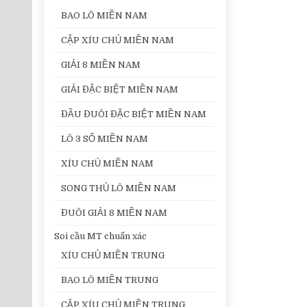
BAO LÔ MIỀN NAM
CẶP XÍU CHỦ MIỀN NAM
GIẢI 8 MIỀN NAM
GIẢI ĐẶC BIỆT MIỀN NAM
ĐẦU ĐUÔI ĐẶC BIỆT MIỀN NAM
LÔ 3 SỐ MIỀN NAM
XÍU CHỦ MIỀN NAM
SONG THỦ LÔ MIỀN NAM
ĐUÔI GIẢI 8 MIỀN NAM
Soi cầu MT chuẩn xác
XÍU CHỦ MIỀN TRUNG
BAO LÔ MIỀN TRUNG
CẶP XÍU CHỦ MIỀN TRUNG