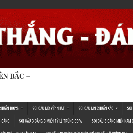
ỀN BẮC –
 CHUẨN 100%
SOI CẦU MB VÍP NHẤT
SOI CẦU MN CHUẨN XÁC
SOI
3 CÀNG
SOI CẦU 3 CÀNG 3 MIỀN TỶ LỆ TRÚNG 99%
SOI CẦU 3 CÀNG MIỀN NAM