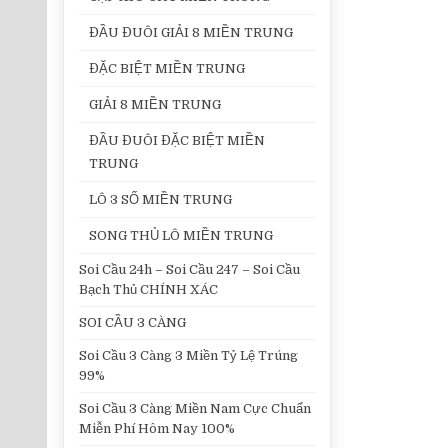
ĐẦU ĐUÔI GIẢI 8 MIỀN TRUNG
ĐẶC BIỆT MIỀN TRUNG
GIẢI 8 MIỀN TRUNG
ĐẦU ĐUÔI ĐẶC BIỆT MIỀN
TRUNG
LÔ 3 SỐ MIỀN TRUNG
SONG THỦ LÔ MIỀN TRUNG
Soi Cầu 24h – Soi Cầu 247 – Soi Cầu
Bạch Thủ CHÍNH XÁC
SOI CẦU 3 CÀNG
Soi Cầu 3 Càng 3 Miền Tỷ Lệ Trúng
99%
Soi Cầu 3 Càng Miền Nam Cực Chuẩn
Miễn Phí Hôm Nay 100%