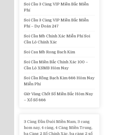
Soi Cầu 3 Càng VIP Miền Bắc Miễn
Phí
Soi Cầu 3 Càng VIP Miền Bắc Miễn
Phí – Dự Đoán 247
Soi Cầu Mb Chính Xác Miễn Phí Soi
Cầu Lô Chính Xác
Soi Cau Mb Rong Bach Kim
Soi Cầu Miền Bắc Chính Xác 100 –
Cầu Lô XSMB Hôm Nay
Soi Cầu Rồng Bạch Kim 666 Hôm Nay
Miễn Phí
Giờ Vàng Chốt Số Miền Bắc Hôm Nay
– Xổ Số 666
3 Càng Đầu Đuôi Miền Nam, 3 cang
hom nay, 4 càng, 4 Càng Miền Trung,
ba Càng 2 Số Chính Xác, ba càng 2 số