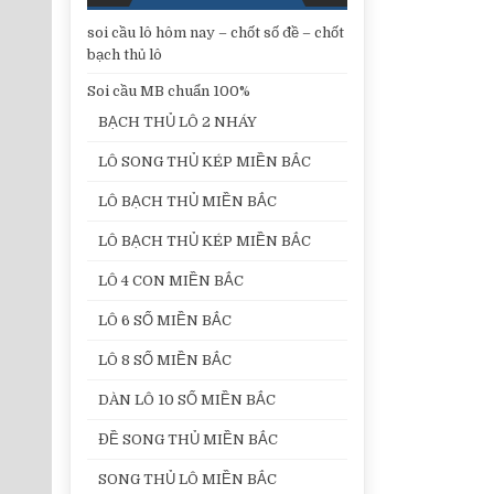
soi cầu lô hôm nay – chốt số đề – chốt
bạch thủ lô
Soi cầu MB chuẩn 100%
BẠCH THỦ LÔ 2 NHÁY
LÔ SONG THỦ KÉP MIỀN BẮC
LÔ BẠCH THỦ MIỀN BẮC
LÔ BẠCH THỦ KÉP MIỀN BẮC
LÔ 4 CON MIỀN BẮC
LÔ 6 SỐ MIỀN BẮC
LÔ 8 SỐ MIỀN BẮC
DÀN LÔ 10 SỐ MIỀN BẮC
ĐỀ SONG THỦ MIỀN BẮC
SONG THỦ LÔ MIỀN BẮC