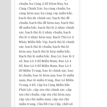
chuẩn, ba Càng 2 Số Hôm Nay, ba
Càng Chính Xác, ba càng chuẩn, ba
càng hôm nay, ba càng víp miền bắc,
bach thu de chinh xac, bạch thủ đề
chuẩn, bạch thủ đề hôm nay, bạch thủ
đề miền bắc, bạch thủ lô 2 nháy chính
xác, bạch thủ lô 2 nháy chuẩn, bạch
thủ lô 2 nháy hôm nay, Bạch Thủ Lô 2
Nháy Miền Bắc Vip, bạch thủ lô chính
xác, bạch thủ lô chuẩn, bạch thủ lô
hôm nay, bạch thủ lô kép miền bắc,
Bạch thủ lô miền bắc, Bao Lô, bao lô 3
số, Bao Lô 3 Số Miền Nam, Bao Lô 4
Số, Bao Lô 4 Số Miền Nam, Bao Lô 4
Số Miền Trung, bao lô chính xác, bao
lô chuẩn, bao lô hôm nay, bao lô miền
nam, Bao lô miền trung, Bao Lô Miền
Trung 3 Số, Cặp ba Càng Miền Bắc
Phát Lộc, cặp xíu chủ chính xác, cặp
xíu chủ chuẩn, cặp xỉu chủ hôm nay,
cặp xíu chủ miền nam, cặp xíu chủ
miền trung, Cầu Đề Cao Cấp, chốt số