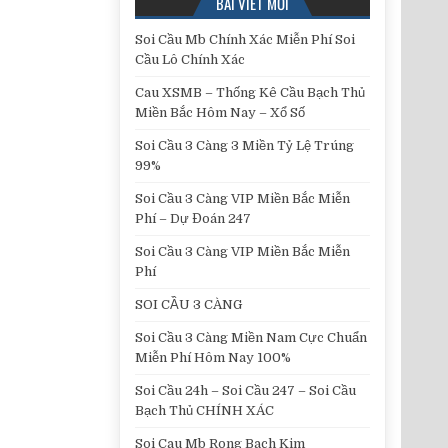
BÀI VIẾT MỚI
Soi Cầu Mb Chính Xác Miễn Phí Soi
Cầu Lô Chính Xác
Cau XSMB – Thống Kê Cầu Bạch Thủ
Miền Bắc Hôm Nay – Xổ Số
Soi Cầu 3 Càng 3 Miền Tỷ Lệ Trúng
99%
Soi Cầu 3 Càng VIP Miền Bắc Miễn
Phí – Dự Đoán 247
Soi Cầu 3 Càng VIP Miền Bắc Miễn
Phí
SOI CẦU 3 CÀNG
Soi Cầu 3 Càng Miền Nam Cực Chuẩn
Miễn Phí Hôm Nay 100%
Soi Cầu 24h – Soi Cầu 247 – Soi Cầu
Bạch Thủ CHÍNH XÁC
Soi Cau Mb Rong Bach Kim