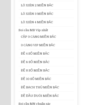
LÔ XIÊN 2 MIỀN BẮC
LÔ XIÊN 3 MIỀN BẮC
LÔ XIÊN 4 MIỀN BẮC
Soi cầu MB Víp nhất
CẶP 3 CÀNG MIỀN BẮC
3 CÀNG VIP MIỀN BẮC
ĐỀ 4 SỐ MIỀN BẮC
ĐỀ 6 SỐ MIỀN BẮC
ĐỀ 8 SỐ MIỀN BẮC
ĐỀ 10 SỐ MIỀN BẮC
ĐỀ BẠCH THỦ MIỀN BẮC
ĐỀ ĐẦU ĐUÔI MIỀN BẮC
Soi cầu MN chuẩn xác