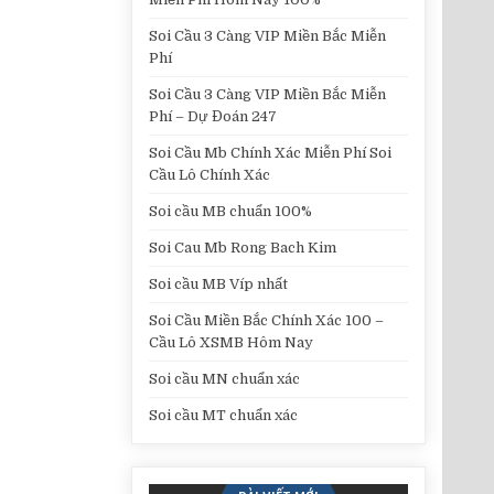
Soi Cầu 3 Càng VIP Miền Bắc Miễn
Phí
Soi Cầu 3 Càng VIP Miền Bắc Miễn
Phí – Dự Đoán 247
Soi Cầu Mb Chính Xác Miễn Phí Soi
Cầu Lô Chính Xác
Soi cầu MB chuẩn 100%
Soi Cau Mb Rong Bach Kim
Soi cầu MB Víp nhất
Soi Cầu Miền Bắc Chính Xác 100 –
Cầu Lô XSMB Hôm Nay
Soi cầu MN chuẩn xác
Soi cầu MT chuẩn xác