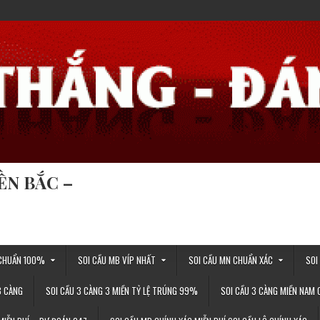
ỀN BẮC –
 CHUẨN 100%
SOI CẦU MB VÍP NHẤT
SOI CẦU MN CHUẨN XÁC
SOI
3 CÀNG
SOI CẦU 3 CÀNG 3 MIỀN TỶ LỆ TRÚNG 99%
SOI CẦU 3 CÀNG MIỀN NAM