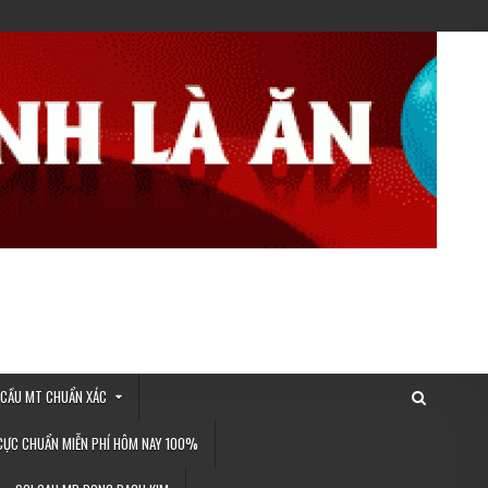
 CẦU MT CHUẨN XÁC
 CỰC CHUẨN MIỄN PHÍ HÔM NAY 100%