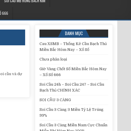
SOI CAU MB RONG BACH KIM
Ố 666
DANH MỤC
Cau XSMB – Thống Kê Cầu Bạch Thủ
Miền Bắc Hôm Nay – Xổ Số
Chưa phân loại
Giờ Vàng Chốt Số Miền Bắc Hôm Nay
oi cầu và dự
– Xổ Số 666
Soi Cầu 24h – Soi Cầu 247 – Soi Cầu
Bạch Thủ CHÍNH XÁC
SOI CẦU 3 CÀNG
Soi Cầu 3 Càng 3 Miền Tỷ Lệ Trúng
99%
Soi Cầu 3 Càng Miền Nam Cực Chuẩn
Miễn Phí Hôm Nay 100%