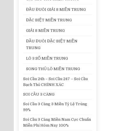
ĐẦU ĐUÔI GIẢI 8 MIỀN TRUNG
ĐẶC BIỆT MIỀN TRUNG
GIẢI 8 MIỀN TRUNG
ĐẦU ĐUÔI ĐẶC BIỆT MIỀN
TRUNG
LÔ 3 SỐ MIỀN TRUNG
SONG THỦ LÔ MIỀN TRUNG
Soi Cầu 24h – Soi Cầu 247 – Soi Cầu
Bạch Thủ CHÍNH XÁC
SOI CẦU 3 CÀNG
Soi Cầu 3 Càng 3 Miền Tỷ Lệ Trúng
99%
Soi Cầu 3 Càng Miền Nam Cực Chuẩn
Miễn Phí Hôm Nay 100%