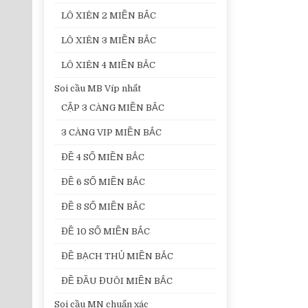
LÔ XIÊN 2 MIỀN BẮC
LÔ XIÊN 3 MIỀN BẮC
LÔ XIÊN 4 MIỀN BẮC
Soi cầu MB Víp nhất
CẶP 3 CÀNG MIỀN BẮC
3 CÀNG VIP MIỀN BẮC
ĐỀ 4 SỐ MIỀN BẮC
ĐỀ 6 SỐ MIỀN BẮC
ĐỀ 8 SỐ MIỀN BẮC
ĐỀ 10 SỐ MIỀN BẮC
ĐỀ BẠCH THỦ MIỀN BẮC
ĐỀ ĐẦU ĐUÔI MIỀN BẮC
Soi cầu MN chuẩn xác