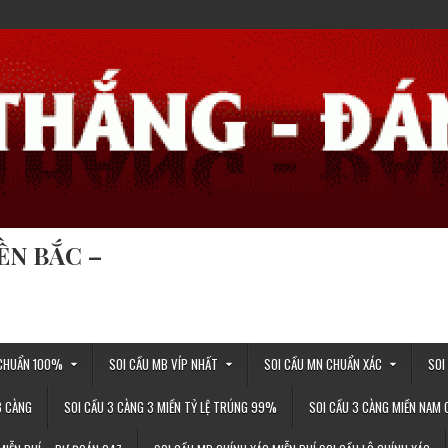
ỀN BẮC –
 CHUẨN 100%
SOI CẦU MB VÍP NHẤT
SOI CẦU MN CHUẨN XÁC
SOI
3 CÀNG
SOI CẦU 3 CÀNG 3 MIỀN TỶ LỆ TRÚNG 99%
SOI CẦU 3 CÀNG MIỀN NAM