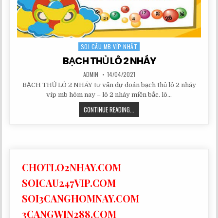
SOI CẦU MB VÍP NHẤT
Posted
in
BẠCH THỦ LÔ 2 NHÁY
AUTHOR:
PUBLISHED
ADMIN
14/04/2021
DATE:
BẠCH THỦ LÔ 2 NHÁY tư vấn dự đoán bạch thủ lô 2 nháy
víp mb hôm nay – lô 2 nháy miền bắc. lô…
BẠCH
CONTINUE READING...
THỦ
LÔ
2
NHÁY
CHOTLO2NHAY.COM
SOICAU247VIP.COM
SOI3CANGHOMNAY.COM
3CANGWIN288.COM