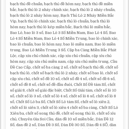
bạch thủ đề chuẩn, bạch thủ đề hôm nay, bạch thủ đề miền
bắc, bạch thủ lô 2 nháy chính xác, bạch thủ lô 2 nháy chuẩn,
bạch thủ lô 2 nháy hôm nay, Bạch Thủ Lô 2 Nháy Miền Bắc
Vip, bạch thủ lô chính xác, bạch thủ lô chuẩn, bạch thủ lô
hôm nay, bạch thủ lô kép miền bắc, Bạch thủ lô miền bắc,
Bao Lô, bao lô 3 số, Bao Lô 3 Số Miền Nam, Bao Lô 4 Số, Bao
Lô 4 Số Miền Nam, Bao Lô 4 Số Miền Trung, bao lô chính xác,
bao lô chuẩn, bao lô hôm nay, bao lô miền nam, Bao lô miền
trung, Bao Lô Miền Trung 3 Số, Cặp ba Càng Miền Bắc Phát
Lộc, cặp xíu chủ chính xác, cặp xíu chủ chuẩn, cặp xỉu chủ
hôm nay, cặp xíu chủ miền nam, cặp xíu chủ miền trung, Cầu
Đề Cao Cấp, chốt số ba càng 2 số, chốt số bạch thủ đề, chốt số
bạch thủ lô, chốt số bạch thủ lô 2 nháy, chốt số bao lô, chốt số
cặp xỉu chủ, chốt số đề 10 số, chốt số đề 4 số, chốt số đề 6 số,
chốt số đề 8 số, chốt số đề đầu đuôi, Chốt Số Đề tám Số, chốt
số giải 8, chốt số giải đặc biệt, Chốt Số Giải tám, chốt số lô 10
số, chốt số lô 3 số, chốt số lô 4 số, chốt số lô 6 số, chốt số lô 8
số, Chốt Số Lô ba Số, Chốt Số Lô tám Số, chốt số lô xiên 2,
chốt số lô xiên 3, chốt số lô xiên 4 chốt số ba càng, Chốt Số Lô
Xiên ba, chốt số song thủ đề, chốt số song thủ lô, chốt số xỉu
chủ, Chuyên Gia Soi Cầu, dàn đề 10 số miền bắc, Dàn Đề 12
Số, dan đề 2 số, Dàn Đề 3 Số, Dàn Đề 30 Số, Dàn đề 4 SỐ, dàn