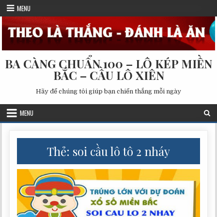
Skip
MENU
to
content
BA CÀNG CHUẨN 100 – LÔ KÉP MIỀN
BẮC – CẦU LÔ XIÊN
Hãy để chúng tôi giúp bạn chiến thắng mỗi ngày
MENU
Thẻ:
soi cầu lô tô 2 nháy