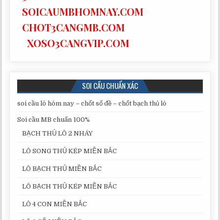
SOICAUMBHOMNAY.COM
CHOT3CANGMB.COM
XOSO3CANGVIP.COM
SOI CẦU CHUẨN XÁC
soi cầu lô hôm nay – chốt số đề – chốt bạch thủ lô
Soi cầu MB chuẩn 100%
BẠCH THỦ LÔ 2 NHÁY
LÔ SONG THỦ KÉP MIỀN BẮC
LÔ BẠCH THỦ MIỀN BẮC
LÔ BẠCH THỦ KÉP MIỀN BẮC
LÔ 4 CON MIỀN BẮC