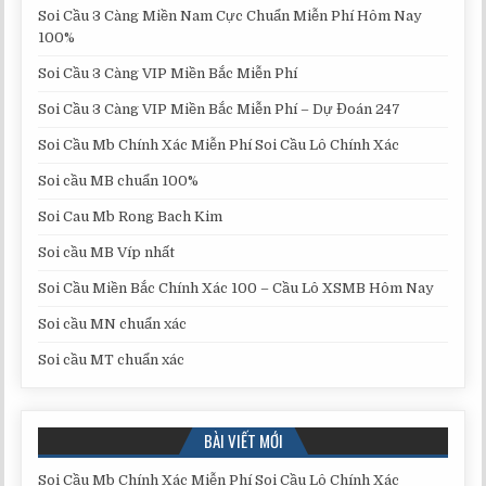
Soi Cầu 3 Càng Miền Nam Cực Chuẩn Miễn Phí Hôm Nay
100%
Soi Cầu 3 Càng VIP Miền Bắc Miễn Phí
Soi Cầu 3 Càng VIP Miền Bắc Miễn Phí – Dự Đoán 247
Soi Cầu Mb Chính Xác Miễn Phí Soi Cầu Lô Chính Xác
Soi cầu MB chuẩn 100%
Soi Cau Mb Rong Bach Kim
Soi cầu MB Víp nhất
Soi Cầu Miền Bắc Chính Xác 100 – Cầu Lô XSMB Hôm Nay
Soi cầu MN chuẩn xác
Soi cầu MT chuẩn xác
BÀI VIẾT MỚI
Soi Cầu Mb Chính Xác Miễn Phí Soi Cầu Lô Chính Xác