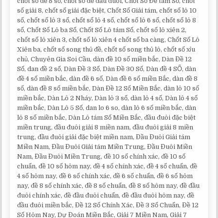
chốt số đề 8 số, chốt số đề đầu đuôi, Chốt Số Đề tám Số, chốt
số giải 8, chốt số giải đặc biệt, Chốt Số Giải tám, chốt số lô 10
số, chốt số lô 3 số, chốt số lô 4 số, chốt số lô 6 số, chốt số lô 8
số, Chốt Số Lô ba Số, Chốt Số Lô tám Số, chốt số lô xiên 2,
chốt số lô xiên 3, chốt số lô xiên 4 chốt số ba càng, Chốt Số Lô
Xiên ba, chốt số song thủ đề, chốt số song thủ lô, chốt số xỉu
chủ, Chuyên Gia Soi Cầu, dàn đề 10 số miền bắc, Dàn Đề 12
Số, dan đề 2 số, Dàn Đề 3 Số, Dàn Đề 30 Số, Dàn đề 4 SỐ, dàn
đề 4 số miền bắc, dàn đề 6 số, Dàn đề 6 số miền Bắc, dàn đề 8
số, dàn đề 8 số miền bắc, Dàn Đề 12 Số Miền Bắc, dàn lô 10 số
miền bắc, Dàn Lô 2 Nháy, Dàn lô 3 số, dàn lô 4 số, Dàn lô 4 số
miền bắc, Dàn Lô 5 Số, dan lo 6 so, dàn lô 6 số miền bắc, dàn
lô 8 số miền bắc, Dàn Lô tám Số Miền Bắc, đầu đuôi đặc biệt
miền trung, đầu đuôi giải 8 miền nam, đầu đuôi giải 8 miền
trung, đầu đuôi giải đặc biệt miền nam, Đầu Đuôi Giải tám
Miền Nam, Đầu Đuôi Giải tám Miền Trung, Đầu Đuôi Miền
Nam, Đầu Đuôi Miền Trung, đề 10 số chính xác, đề 10 số
chuẩn, đề 10 số hôm nay, đề 4 số chính xác, đề 4 số chuẩn, đề
4 số hôm nay, đề 6 số chính xác, đề 6 số chuẩn, đề 6 số hôm
nay, đề 8 số chính xác, đề 8 số chuẩn, đề 8 số hôm nay, đề đầu
đuôi chính xác, đề đầu đuôi chuẩn, đề đầu đuôi hôm nay, đề
đầu đuôi miền bắc, Đề 12 Số Chính Xác, Đề 3 Số Chuẩn, Đề 12
Số Hôm Nay, Dự Đoán Miền Bắc, Giải 7 Miền Nam, Giải 7