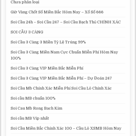
Chưa phân loại
Giờ Vàng Chốt Số Miền Bắc Hôm Nay – Xổ Số 666
Soi Cầu 24h – Soi Cầu 247 – Soi Cầu Bạch Thủ CHÍNH XÁC
SOI CẦU 3 CÀNG
Soi Cầu 3 Càng 3 Miền Tỷ Lệ Trúng 99%
Soi Cầu 3 Càng Miền Nam Cực Chuẩn Miễn Phí Hôm Nay
100%
Soi Cầu 3 Càng VIP Miền Bắc Miễn Phí
Soi Cầu 3 Càng VIP Miền Bắc Miễn Phí – Dự Đoán 247
Soi Cầu Mb Chính Xác Miễn Phí Soi Cầu Lô Chính Xác
Soi cầu MB chuẩn 100%
Soi Cau Mb Rong Bach Kim
Soi cầu MB Víp nhất
Soi Cầu Miền Bắc Chính Xác 100 – Cầu Lô XSMB Hôm Nay