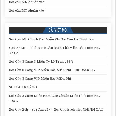
Soi cầu MN chuẩn xác
Soi cầu MT chuẩn xác
BÀI VIẾT MỚI
Soi Cầu Mb Chính Xác Miễn Phí Soi Cầu Lô Chính Xác
Cau XSMB – Thống Kê Cầu Bạch Thủ Miền Bắc Hôm Nay –
Xổ Số
Soi Cầu 3 Càng 3 Miền Tỷ Lệ Trúng 99%
Soi Cầu 3 Càng VIP Miền Bắc Miễn Phí – Dự Đoán 247
Soi Cầu 3 Càng VIP Miền Bắc Miễn Phí
SOI CẦU 3 CÀNG
Soi Cầu 3 Càng Miền Nam Cực Chuẩn Miễn Phí Hôm Nay
100%
Soi Cầu 24h – Soi Cầu 247 – Soi Cầu Bạch Thủ CHÍNH XÁC