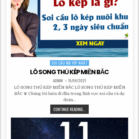
SOI CẦU MB VÍP NHẤT
Posted
in
LÔ SONG THỦ KÉP MIỀN BẮC
AUTHOR:
PUBLISHED
ADMIN
15/04/2021
DATE:
LÔ SONG THỦ KÉP MIỀN BẮC LÔ SONG THỦ KÉP MIỀN
BẮC ♛ Chúng tôi luôn đi đầu trong lĩnh vực soi cầu và dự
đoán…
LÔ
CONTINUE READING...
SONG
THỦ
KÉP
MIỀN