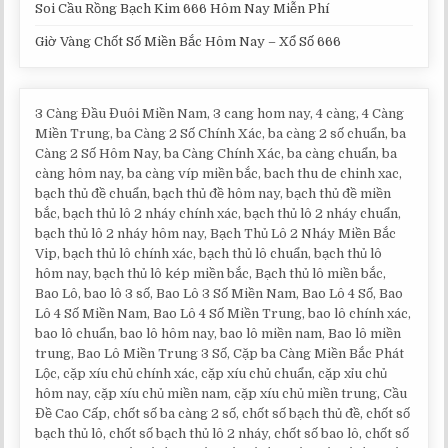
Soi Cầu Rồng Bạch Kim 666 Hôm Nay Miễn Phí
Giờ Vàng Chốt Số Miền Bắc Hôm Nay – Xổ Số 666
3 Càng Đầu Đuôi Miền Nam, 3 cang hom nay, 4 càng, 4 Càng
Miền Trung, ba Càng 2 Số Chính Xác, ba càng 2 số chuẩn, ba
Càng 2 Số Hôm Nay, ba Càng Chính Xác, ba càng chuẩn, ba
càng hôm nay, ba càng víp miền bắc, bach thu de chinh xac,
bạch thủ đề chuẩn, bạch thủ đề hôm nay, bạch thủ đề miền
bắc, bạch thủ lô 2 nháy chính xác, bạch thủ lô 2 nháy chuẩn,
bạch thủ lô 2 nháy hôm nay, Bạch Thủ Lô 2 Nháy Miền Bắc
Vip, bạch thủ lô chính xác, bạch thủ lô chuẩn, bạch thủ lô
hôm nay, bạch thủ lô kép miền bắc, Bạch thủ lô miền bắc,
Bao Lô, bao lô 3 số, Bao Lô 3 Số Miền Nam, Bao Lô 4 Số, Bao
Lô 4 Số Miền Nam, Bao Lô 4 Số Miền Trung, bao lô chính xác,
bao lô chuẩn, bao lô hôm nay, bao lô miền nam, Bao lô miền
trung, Bao Lô Miền Trung 3 Số, Cặp ba Càng Miền Bắc Phát
Lộc, cặp xíu chủ chính xác, cặp xíu chủ chuẩn, cặp xỉu chủ
hôm nay, cặp xíu chủ miền nam, cặp xíu chủ miền trung, Cầu
Đề Cao Cấp, chốt số ba càng 2 số, chốt số bạch thủ đề, chốt số
bạch thủ lô, chốt số bạch thủ lô 2 nháy, chốt số bao lô, chốt số