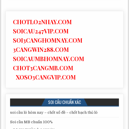
KÉP
MIỀN
BẮC
CHOTLO2NHAY.COM
SOICAU247VIP.COM
SOI3CANGHOMNAY.COM
3CANGWIN288.COM
SOICAUMBHOMNAY.COM
CHOT3CANGMB.COM
XOSO3CANGVIP.COM
SOI CẦU CHUẨN XÁC
soi cầu lô hôm nay – chốt số đề – chốt bạch thủ lô
Soi cầu MB chuẩn 100%