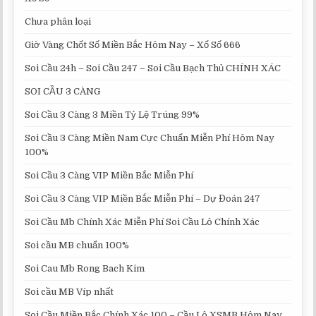
Chưa phân loại
Giờ Vàng Chốt Số Miền Bắc Hôm Nay – Xổ Số 666
Soi Cầu 24h – Soi Cầu 247 – Soi Cầu Bạch Thủ CHÍNH XÁC
SOI CẦU 3 CÀNG
Soi Cầu 3 Càng 3 Miền Tỷ Lệ Trúng 99%
Soi Cầu 3 Càng Miền Nam Cực Chuẩn Miễn Phí Hôm Nay
100%
Soi Cầu 3 Càng VIP Miền Bắc Miễn Phí
Soi Cầu 3 Càng VIP Miền Bắc Miễn Phí – Dự Đoán 247
Soi Cầu Mb Chính Xác Miễn Phí Soi Cầu Lô Chính Xác
Soi cầu MB chuẩn 100%
Soi Cau Mb Rong Bach Kim
Soi cầu MB Víp nhất
Soi Cầu Miền Bắc Chính Xác 100 – Cầu Lô XSMB Hôm Nay