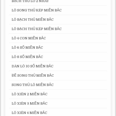
BẠCH THỦ LÔ 2 NHÁY
LÔ SONG THỦ KÉP MIỀN BẮC
LÔ BẠCH THỦ MIỀN BẮC
LÔ BẠCH THỦ KÉP MIỀN BẮC
LÔ 4 CON MIỀN BẮC
LÔ 6 SỐ MIỀN BẮC
LÔ 8 SỐ MIỀN BẮC
DÀN LÔ 10 SỐ MIỀN BẮC
ĐỀ SONG THỦ MIỀN BẮC
SONG THỦ LÔ MIỀN BẮC
LÔ XIÊN 2 MIỀN BẮC
LÔ XIÊN 3 MIỀN BẮC
LÔ XIÊN 4 MIỀN BẮC