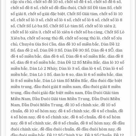
cặp xỉu chủ, chốt số đề 10 số, chốt số đề 4 số, chốt số đề 6 số,
chốt số đề 8 số, chốt số đề đầu đuôi, Chốt Số Đề tám Số, chốt
số giải 8, chốt số giải đặc biệt, Chốt Số Giải tám, chốt số lô 10
số, chốt số lô 3 số, chốt số lô 4 số, chốt số lô 6 số, chốt số lô 8
số, Chốt Số Lô ba Số, Chốt Số Lô tám Số, chốt số lô xiên 2,
chốt số lô xiên 3, chốt số lô xiên 4 chốt số ba càng, Chốt Số Lô
Xiên ba, chốt số song thủ đề, chốt số song thủ lô, chốt số xỉu
chủ, Chuyên Gia Soi Cầu, dàn đề 10 số miền bắc, Dàn Đề 12
Số, dan đề 2 số, Dàn Đề 3 Số, Dàn Đề 30 Số, Dàn đề 4 SỐ, dàn
đề 4 số miền bắc, dàn đề 6 số, Dàn đề 6 số miền Bắc, dàn đề 8
số, dàn đề 8 số miền bắc, Dàn Đề 12 Số Miền Bắc, dàn lô 10 số
miền bắc, Dàn Lô 2 Nháy, Dàn lô 3 số, dàn lô 4 số, Dàn lô 4 số
miền bắc, Dàn Lô 5 Số, dan lo 6 so, dàn lô 6 số miền bắc, dàn
lô 8 số miền bắc, Dàn Lô tám Số Miền Bắc, đầu đuôi đặc biệt
miền trung, đầu đuôi giải 8 miền nam, đầu đuôi giải 8 miền
trung, đầu đuôi giải đặc biệt miền nam, Đầu Đuôi Giải tám
Miền Nam, Đầu Đuôi Giải tám Miền Trung, Đầu Đuôi Miền
Nam, Đầu Đuôi Miền Trung, đề 10 số chính xác, đề 10 số
chuẩn, đề 10 số hôm nay, đề 4 số chính xác, đề 4 số chuẩn, đề
4 số hôm nay, đề 6 số chính xác, đề 6 số chuẩn, đề 6 số hôm
nay, đề 8 số chính xác, đề 8 số chuẩn, đề 8 số hôm nay, đề đầu
đuôi chính xác, đề đầu đuôi chuẩn, đề đầu đuôi hôm nay, đề
đầu đuôi miền bắc, Đề 12 Số Chính Xác, Đề 3 Số Chuẩn, Đề 12