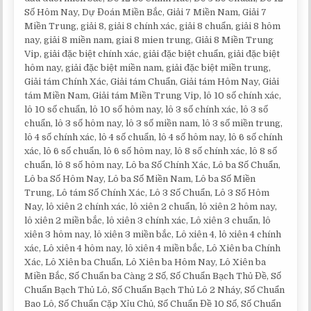
Số Hôm Nay, Dự Đoán Miền Bắc, Giải 7 Miền Nam, Giải 7
Miền Trung, giải 8, giải 8 chính xác, giải 8 chuẩn, giải 8 hôm
nay, giải 8 miền nam, giai 8 mien trung, Giải 8 Miền Trung
Vip, giải đặc biệt chính xác, giải đặc biệt chuẩn, giải đặc biệt
hôm nay, giải đặc biệt miền nam, giải đặc biệt miền trung,
Giải tám Chính Xác, Giải tám Chuẩn, Giải tám Hôm Nay, Giải
tám Miền Nam, Giải tám Miền Trung Vip, lô 10 số chính xác,
lô 10 số chuẩn, lô 10 số hôm nay, lô 3 số chính xác, lô 3 số
chuẩn, lô 3 số hôm nay, lô 3 số miền nam, lô 3 số miền trung,
lô 4 số chính xác, lô 4 số chuẩn, lô 4 số hôm nay, lô 6 số chính
xác, lô 6 số chuẩn, lô 6 số hôm nay, lô 8 số chính xác, lô 8 số
chuẩn, lô 8 số hôm nay, Lô ba Số Chính Xác, Lô ba Số Chuẩn,
Lô ba Số Hôm Nay, Lô ba Số Miền Nam, Lô ba Số Miền
Trung, Lô tám Số Chính Xác, Lô 3 Số Chuẩn, Lô 3 Số Hôm
Nay, lô xiên 2 chính xác, lô xiên 2 chuẩn, lô xiên 2 hôm nay,
lô xiên 2 miền bắc, lô xiên 3 chính xác, Lô xiên 3 chuẩn, lô
xiên 3 hôm nay, lô xiên 3 miền bắc, Lô xiên 4, lô xiên 4 chính
xác, Lô xiên 4 hôm nay, lô xiên 4 miền bắc, Lô Xiên ba Chính
Xác, Lô Xiên ba Chuẩn, Lô Xiên ba Hôm Nay, Lô Xiên ba
Miền Bắc, Số Chuẩn ba Càng 2 Số, Số Chuẩn Bạch Thủ Đề, Số
Chuẩn Bạch Thủ Lô, Số Chuẩn Bạch Thủ Lô 2 Nháy, Số Chuẩn
Bao Lô, Số Chuẩn Cặp Xỉu Chủ, Số Chuẩn Đề 10 Số, Số Chuẩn