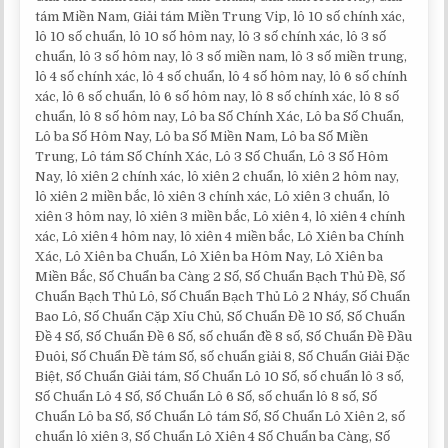
tám Miền Nam, Giải tám Miền Trung Vip, lô 10 số chính xác,
lô 10 số chuẩn, lô 10 số hôm nay, lô 3 số chính xác, lô 3 số
chuẩn, lô 3 số hôm nay, lô 3 số miền nam, lô 3 số miền trung,
lô 4 số chính xác, lô 4 số chuẩn, lô 4 số hôm nay, lô 6 số chính
xác, lô 6 số chuẩn, lô 6 số hôm nay, lô 8 số chính xác, lô 8 số
chuẩn, lô 8 số hôm nay, Lô ba Số Chính Xác, Lô ba Số Chuẩn,
Lô ba Số Hôm Nay, Lô ba Số Miền Nam, Lô ba Số Miền
Trung, Lô tám Số Chính Xác, Lô 3 Số Chuẩn, Lô 3 Số Hôm
Nay, lô xiên 2 chính xác, lô xiên 2 chuẩn, lô xiên 2 hôm nay,
lô xiên 2 miền bắc, lô xiên 3 chính xác, Lô xiên 3 chuẩn, lô
xiên 3 hôm nay, lô xiên 3 miền bắc, Lô xiên 4, lô xiên 4 chính
xác, Lô xiên 4 hôm nay, lô xiên 4 miền bắc, Lô Xiên ba Chính
Xác, Lô Xiên ba Chuẩn, Lô Xiên ba Hôm Nay, Lô Xiên ba
Miền Bắc, Số Chuẩn ba Càng 2 Số, Số Chuẩn Bạch Thủ Đề, Số
Chuẩn Bạch Thủ Lô, Số Chuẩn Bạch Thủ Lô 2 Nháy, Số Chuẩn
Bao Lô, Số Chuẩn Cặp Xỉu Chủ, Số Chuẩn Đề 10 Số, Số Chuẩn
Đề 4 Số, Số Chuẩn Đề 6 Số, số chuẩn đề 8 số, Số Chuẩn Đề Đầu
Đuôi, Số Chuẩn Đề tám Số, số chuẩn giải 8, Số Chuẩn Giải Đặc
Biệt, Số Chuẩn Giải tám, Số Chuẩn Lô 10 Số, số chuẩn lô 3 số,
Số Chuẩn Lô 4 Số, Số Chuẩn Lô 6 Số, số chuẩn lô 8 số, Số
Chuẩn Lô ba Số, Số Chuẩn Lô tám Số, Số Chuẩn Lô Xiên 2, số
chuẩn lô xiên 3, Số Chuẩn Lô Xiên 4 Số Chuẩn ba Càng, Số