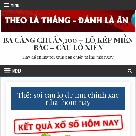
Skip
MENU
to
content
BA CÀNG CHUẨN 100 – LÔ KÉP MIỀN
BẮC – CẦU LÔ XIÊN
Hãy để chúng tôi giúp bạn chiến thắng mỗi ngày
MENU
Thẻ:
soi cau lo de mn chinh xac
nhat hom nay