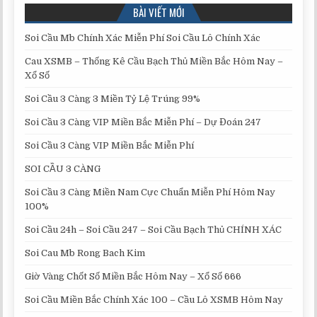
BÀI VIẾT MỚI
Soi Cầu Mb Chính Xác Miễn Phí Soi Cầu Lô Chính Xác
Cau XSMB – Thống Kê Cầu Bạch Thủ Miền Bắc Hôm Nay –
Xổ Số
Soi Cầu 3 Càng 3 Miền Tỷ Lệ Trúng 99%
Soi Cầu 3 Càng VIP Miền Bắc Miễn Phí – Dự Đoán 247
Soi Cầu 3 Càng VIP Miền Bắc Miễn Phí
SOI CẦU 3 CÀNG
Soi Cầu 3 Càng Miền Nam Cực Chuẩn Miễn Phí Hôm Nay
100%
Soi Cầu 24h – Soi Cầu 247 – Soi Cầu Bạch Thủ CHÍNH XÁC
Soi Cau Mb Rong Bach Kim
Giờ Vàng Chốt Số Miền Bắc Hôm Nay – Xổ Số 666
Soi Cầu Miền Bắc Chính Xác 100 – Cầu Lô XSMB Hôm Nay