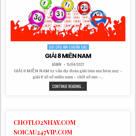
SOI CẦU MN CHUẨN XÁC
Posted
in
GIẢI 8 MIỀN NAM
AUTHOR:
PUBLISHED
ADMIN
15/04/2021
DATE:
GIẢI 8 MIỀN NAM tư vấn dự đoán giải tám mn hôm nay –
giải 8 xổ số miền nam – chốt số mn –…
GIẢI
CONTINUE READING...
8
MIỀN
NAM
CHOTLO2NHAY.COM
SOICAU247VIP.COM