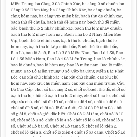
Miền Trung, ba Càng 2 Số Chính Xác, ba càng 2 số chuẩn, ba
Càng 2 Số Hôm Nay, ba Càng Chính Xác, ba càng chuẩn, ba
càng hôm nay, ba càng víp miền bắc, bach thu de chinh xac,
bạch thủ đề chuẩn, bạch thủ đề hôm nay, bạch thủ đề miền
bắc, bạch thủ lô 2 nháy chính xác, bạch thủ lô 2 nháy chuẩn,
bạch thủ lô 2 nháy hôm nay, Bạch Thủ Lô 2 Nháy Miền Bắc
Vip, bạch thủ lô chính xác, bạch thủ lô chuẩn, bạch thủ lô
hôm nay, bạch thủ lô kép miền bắc, Bạch thủ lô miền bắc,
Bao Lô, bao lô 3 số, Bao Lô 3 Số Miền Nam, Bao Lô 4 Số, Bao
Lô 4 Số Miền Nam, Bao Lô 4 Số Miền Trung, bao lô chính xác,
bao lô chuẩn, bao lô hôm nay, bao lô miền nam, Bao lô miền
trung, Bao Lô Miền Trung 3 Số, Cặp ba Càng Miền Bắc Phát
Lộc, cặp xíu chủ chính xác, cặp xíu chủ chuẩn, cặp xỉu chủ
hôm nay, cặp xíu chủ miền nam, cặp xíu chủ miền trung, Cầu
Đề Cao Cấp, chốt số ba càng 2 số, chốt số bạch thủ đề, chốt số
bạch thủ lô, chốt số bạch thủ lô 2 nháy, chốt số bao lô, chốt số
cặp xỉu chủ, chốt số đề 10 số, chốt số đề 4 số, chốt số đề 6 số,
chốt số đề 8 số, chốt số đề đầu đuôi, Chốt Số Đề tám Số, chốt
số giải 8, chốt số giải đặc biệt, Chốt Số Giải tám, chốt số lô 10
số, chốt số lô 3 số, chốt số lô 4 số, chốt số lô 6 số, chốt số lô 8
số, Chốt Số Lô ba Số, Chốt Số Lô tám Số, chốt số lô xiên 2,
chốt số lô xiên 3, chốt số lô xiên 4 chốt số ba càng, Chốt Số Lô