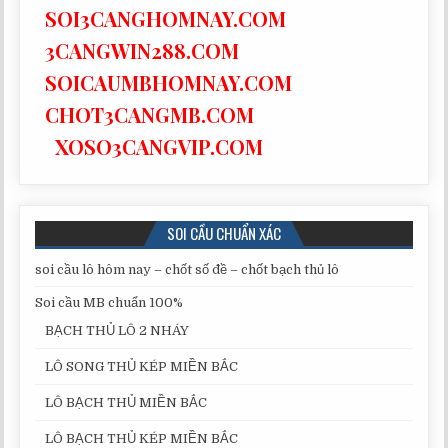
SOI3CANGHOMNAY.COM
3CANGWIN288.COM
SOICAUMBHOMNAY.COM
CHOT3CANGMB.COM
XOSO3CANGVIP.COM
SOI CẦU CHUẨN XÁC
soi cầu lô hôm nay – chốt số đề – chốt bạch thủ lô
Soi cầu MB chuẩn 100%
BẠCH THỦ LÔ 2 NHÁY
LÔ SONG THỦ KÉP MIỀN BẮC
LÔ BẠCH THỦ MIỀN BẮC
LÔ BẠCH THỦ KÉP MIỀN BẮC