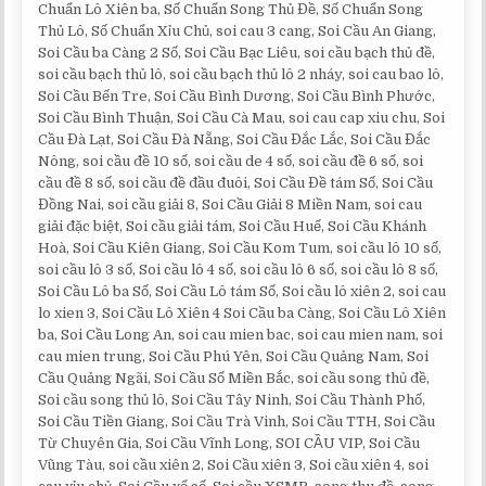
Chuẩn Lô Xiên ba, Số Chuẩn Song Thủ Đề, Số Chuẩn Song
Thủ Lô, Số Chuẩn Xỉu Chủ, soi cau 3 cang, Soi Cầu An Giang,
Soi Cầu ba Càng 2 Số, Soi Cầu Bạc Liêu, soi cầu bạch thủ đề,
soi cầu bạch thủ lô, soi cầu bạch thủ lô 2 nháy, soi cau bao lô,
Soi Cầu Bến Tre, Soi Cầu Bình Dương, Soi Cầu Bình Phước,
Soi Cầu Bình Thuận, Soi Cầu Cà Mau, soi cau cap xiu chu, Soi
Cầu Đà Lạt, Soi Cầu Đà Nẵng, Soi Cầu Đắc Lắc, Soi Cầu Đắc
Nông, soi cầu đề 10 số, soi cầu de 4 số, soi cầu đề 6 số, soi
cầu đề 8 số, soi cầu đề đầu đuôi, Soi Cầu Đề tám Số, Soi Cầu
Đồng Nai, soi cầu giải 8, Soi Cầu Giải 8 Miền Nam, soi cau
giải đặc biệt, Soi cầu giải tám, Soi Cầu Huế, Soi Cầu Khánh
Hoà, Soi Cầu Kiên Giang, Soi Cầu Kom Tum, soi cầu lô 10 số,
soi cầu lô 3 số, Soi cầu lô 4 số, soi cầu lô 6 số, soi cầu lô 8 số,
Soi Cầu Lô ba Số, Soi Cầu Lô tám Số, Soi cầu lô xiên 2, soi cau
lo xien 3, Soi Cầu Lô Xiên 4 Soi Cầu ba Càng, Soi Cầu Lô Xiên
ba, Soi Cầu Long An, soi cau mien bac, soi cau mien nam, soi
cau mien trung, Soi Cầu Phú Yên, Soi Cầu Quảng Nam, Soi
Cầu Quảng Ngãi, Soi Cầu Số Miền Bắc, soi cầu song thủ đề,
Soi cầu song thủ lô, Soi Cầu Tây Ninh, Soi Cầu Thành Phố,
Soi Cầu Tiền Giang, Soi Cầu Trà Vinh, Soi Cầu TTH, Soi Cầu
Từ Chuyên Gia, Soi Cầu Vĩnh Long, SOI CẦU VIP, Soi Cầu
Vũng Tàu, soi cầu xiên 2, Soi Cầu xiên 3, Soi cầu xiên 4, soi