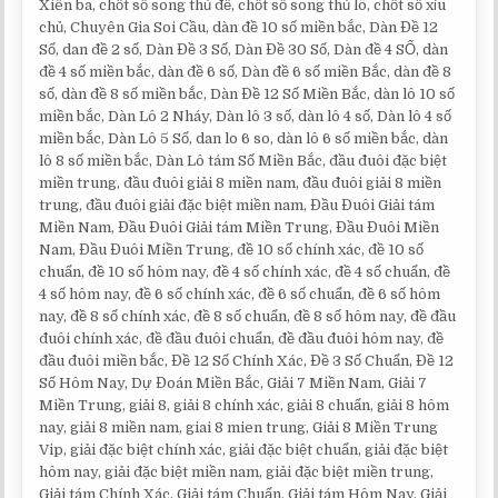
Xiên ba, chốt số song thủ đề, chốt số song thủ lô, chốt số xỉu
chủ, Chuyên Gia Soi Cầu, dàn đề 10 số miền bắc, Dàn Đề 12
Số, dan đề 2 số, Dàn Đề 3 Số, Dàn Đề 30 Số, Dàn đề 4 SỐ, dàn
đề 4 số miền bắc, dàn đề 6 số, Dàn đề 6 số miền Bắc, dàn đề 8
số, dàn đề 8 số miền bắc, Dàn Đề 12 Số Miền Bắc, dàn lô 10 số
miền bắc, Dàn Lô 2 Nháy, Dàn lô 3 số, dàn lô 4 số, Dàn lô 4 số
miền bắc, Dàn Lô 5 Số, dan lo 6 so, dàn lô 6 số miền bắc, dàn
lô 8 số miền bắc, Dàn Lô tám Số Miền Bắc, đầu đuôi đặc biệt
miền trung, đầu đuôi giải 8 miền nam, đầu đuôi giải 8 miền
trung, đầu đuôi giải đặc biệt miền nam, Đầu Đuôi Giải tám
Miền Nam, Đầu Đuôi Giải tám Miền Trung, Đầu Đuôi Miền
Nam, Đầu Đuôi Miền Trung, đề 10 số chính xác, đề 10 số
chuẩn, đề 10 số hôm nay, đề 4 số chính xác, đề 4 số chuẩn, đề
4 số hôm nay, đề 6 số chính xác, đề 6 số chuẩn, đề 6 số hôm
nay, đề 8 số chính xác, đề 8 số chuẩn, đề 8 số hôm nay, đề đầu
đuôi chính xác, đề đầu đuôi chuẩn, đề đầu đuôi hôm nay, đề
đầu đuôi miền bắc, Đề 12 Số Chính Xác, Đề 3 Số Chuẩn, Đề 12
Số Hôm Nay, Dự Đoán Miền Bắc, Giải 7 Miền Nam, Giải 7
Miền Trung, giải 8, giải 8 chính xác, giải 8 chuẩn, giải 8 hôm
nay, giải 8 miền nam, giai 8 mien trung, Giải 8 Miền Trung
Vip, giải đặc biệt chính xác, giải đặc biệt chuẩn, giải đặc biệt
hôm nay, giải đặc biệt miền nam, giải đặc biệt miền trung,
Giải tám Chính Xác, Giải tám Chuẩn, Giải tám Hôm Nay, Giải