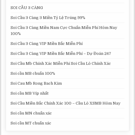
SOI CẦU 3 CÀNG
Soi Cầu 3 Càng 3 Miền Tỷ Lệ Trúng 99%
Soi Cầu 3 Càng Miền Nam Cực Chuẩn Miễn Phí Hôm Nay
100%
Soi Cầu 3 Càng VIP Miền Bắc Miễn Phí
Soi Cầu 3 Càng VIP Miền Bắc Miễn Phí – Dự Đoán 247
Soi Cầu Mb Chính Xác Miễn Phí Soi Cầu Lô Chính Xác
Soi cầu MB chuẩn 100%
Soi Cau Mb Rong Bach Kim
Soi cầu MB Víp nhất
Soi Cầu Miền Bắc Chính Xác 100 – Cầu Lô XSMB Hôm Nay
Soi cầu MN chuẩn xác
Soi cầu MT chuẩn xác