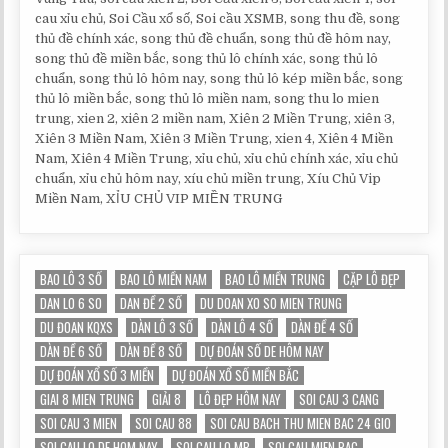
cau xỉu chủ, Soi Cầu xổ số, Soi cầu XSMB, song thu đề, song
thủ đề chính xác, song thủ đề chuẩn, song thủ đề hôm nay,
song thủ đề miền bắc, song thủ lô chính xác, song thủ lô
chuẩn, song thủ lô hôm nay, song thủ lô kép miền bắc, song
thủ lô miền bắc, song thủ lô miền nam, song thu lo mien
trung, xien 2, xiên 2 miền nam, Xiên 2 Miền Trung, xiên 3,
Xiên 3 Miền Nam, Xiên 3 Miền Trung, xien 4, Xiên 4 Miền
Nam, Xiên 4 Miền Trung, xỉu chủ, xỉu chủ chính xác, xỉu chủ
chuẩn, xỉu chủ hôm nay, xíu chủ miền trung, Xíu Chủ Vip
Miền Nam, XỈU CHỦ VIP MIỀN TRUNG
BAO LÔ 3 SỐ
BAO LÔ MIỀN NAM
BAO LÔ MIỀN TRUNG
CẶP LÔ ĐẸP
DAN LO 6 SO
DAN ĐỀ 2 SỐ
DU DOAN XO SO MIEN TRUNG
DU ĐOAN KQXS
DÀN LÔ 3 SỐ
DÀN LÔ 4 SỐ
DÀN ĐỀ 4 SỐ
DÀN ĐỀ 6 SỐ
DÀN ĐỀ 8 SỐ
DỰ ĐOÁN SỐ DE HÔM NAY
DỰ ĐOÁN XỔ SỐ 3 MIỀN
DỰ ĐOÁN XỔ SỐ MIỀN BẮC
GIAI 8 MIEN TRUNG
GIẢI 8
LÔ ĐẸP HÔM NAY
SOI CAU 3 CANG
SOI CAU 3 MIEN
SOI CAU 88
SOI CAU BACH THU MIEN BAC 24 GIO
SOI CAU LO DE HOM NAY
SOI CAU LO MB
SOI CAU MIEN BAC