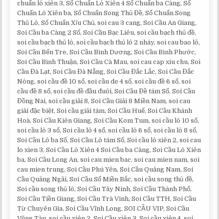
chuẩn lô xiên 3, Số Chuẩn Lô Xiên 4 Số Chuẩn ba Càng, Số
Chuẩn Lô Xiên ba, Số Chuẩn Song Thủ Đề, Số Chuẩn Song
Thủ Lô, Số Chuẩn Xỉu Chủ, soi cau 3 cang, Soi Cầu An Giang,
Soi Cầu ba Càng 2 Số, Soi Cầu Bạc Liêu, soi cầu bạch thủ đề,
soi cầu bạch thủ lô, soi cầu bạch thủ lô 2 nháy, soi cau bao lô,
Soi Cầu Bến Tre, Soi Cầu Bình Dương, Soi Cầu Bình Phước,
Soi Cầu Bình Thuận, Soi Cầu Cà Mau, soi cau cap xiu chu, Soi
Cầu Đà Lạt, Soi Cầu Đà Nẵng, Soi Cầu Đắc Lắc, Soi Cầu Đắc
Nông, soi cầu đề 10 số, soi cầu de 4 số, soi cầu đề 6 số, soi
cầu đề 8 số, soi cầu đề đầu đuôi, Soi Cầu Đề tám Số, Soi Cầu
Đồng Nai, soi cầu giải 8, Soi Cầu Giải 8 Miền Nam, soi cau
giải đặc biệt, Soi cầu giải tám, Soi Cầu Huế, Soi Cầu Khánh
Hoà, Soi Cầu Kiên Giang, Soi Cầu Kom Tum, soi cầu lô 10 số,
soi cầu lô 3 số, Soi cầu lô 4 số, soi cầu lô 6 số, soi cầu lô 8 số,
Soi Cầu Lô ba Số, Soi Cầu Lô tám Số, Soi cầu lô xiên 2, soi cau
lo xien 3, Soi Cầu Lô Xiên 4 Soi Cầu ba Càng, Soi Cầu Lô Xiên
ba, Soi Cầu Long An, soi cau mien bac, soi cau mien nam, soi
cau mien trung, Soi Cầu Phú Yên, Soi Cầu Quảng Nam, Soi
Cầu Quảng Ngãi, Soi Cầu Số Miền Bắc, soi cầu song thủ đề,
Soi cầu song thủ lô, Soi Cầu Tây Ninh, Soi Cầu Thành Phố,
Soi Cầu Tiền Giang, Soi Cầu Trà Vinh, Soi Cầu TTH, Soi Cầu
Từ Chuyên Gia, Soi Cầu Vĩnh Long, SOI CẦU VIP, Soi Cầu
Vũng Tàu, soi cầu xiên 2, Soi Cầu xiên 3, Soi cầu xiên 4, soi