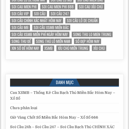
SOI CAU MIEN PHI
SOI CAU MIEN PHI 888
SOI CAU XỈU CHỦ
SOI CẦU VIP
SOI CẦU
SOI CẦU 247
SOI CẦU CHÍNH XÁC NHẤT HÔM NAY
SOI CẦU LÔ DE CHUẨN
SOI CẦU MB
SOI CẦU XSMB MIỀN BẮC
SOI CẦU XSMB MIỄN PHÍ NGÀY HÔM NAY
SONG THU LO MIEN TRUNG
SONG THU ĐỀ
SONG THỦ LÔ MIỀN NAM
SỐ ĐẸP HÔM NAY
XIN SỐ ĐỀ HÔM NAY
XSMB
XÍU CHỦ MIỀN TRUNG
XỈU CHỦ
DANH MỤC
Cau XSMB – Thống Kê Cầu Bạch Thủ Miền Bắc Hôm Nay –
Xổ Số
Chưa phân loại
Giờ Vàng Chốt Số Miền Bắc Hôm Nay – Xổ Số 666
Soi Cầu 24h – Soi Cầu 247 – Soi Cầu Bạch Thủ CHÍNH XÁC