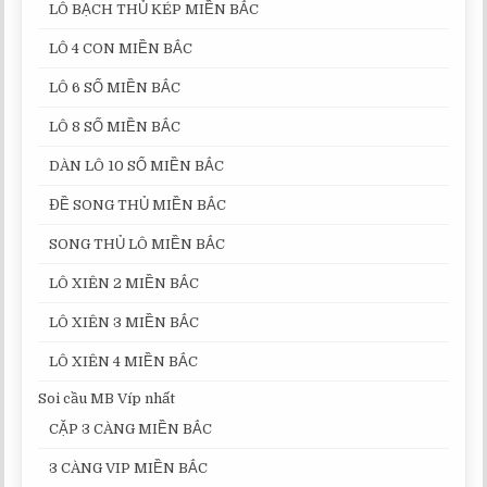
LÔ BẠCH THỦ KÉP MIỀN BẮC
LÔ 4 CON MIỀN BẮC
LÔ 6 SỐ MIỀN BẮC
LÔ 8 SỐ MIỀN BẮC
DÀN LÔ 10 SỐ MIỀN BẮC
ĐỀ SONG THỦ MIỀN BẮC
SONG THỦ LÔ MIỀN BẮC
LÔ XIÊN 2 MIỀN BẮC
LÔ XIÊN 3 MIỀN BẮC
LÔ XIÊN 4 MIỀN BẮC
Soi cầu MB Víp nhất
CẶP 3 CÀNG MIỀN BẮC
3 CÀNG VIP MIỀN BẮC